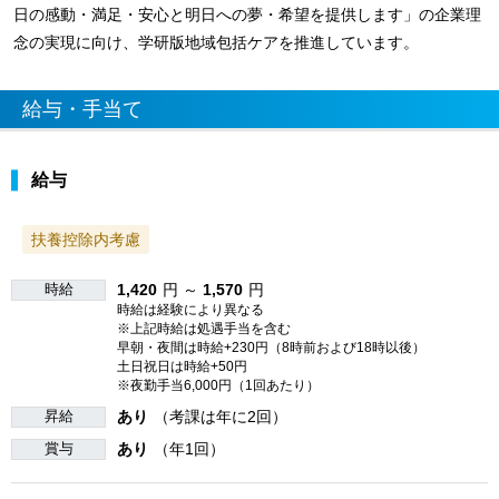
日の感動・満足・安心と明日への夢・希望を提供します」の企業理
念の実現に向け、学研版地域包括ケアを推進しています。
給与・手当て
給与
扶養控除内考慮
時給
1,420
円 ～
1,570
円
時給は経験により異なる
※上記時給は処遇手当を含む
早朝・夜間は時給+230円（8時前および18時以後）
土日祝日は時給+50円
※夜勤手当6,000円（1回あたり）
昇給
あり
（考課は年に2回）
賞与
あり
（年1回）