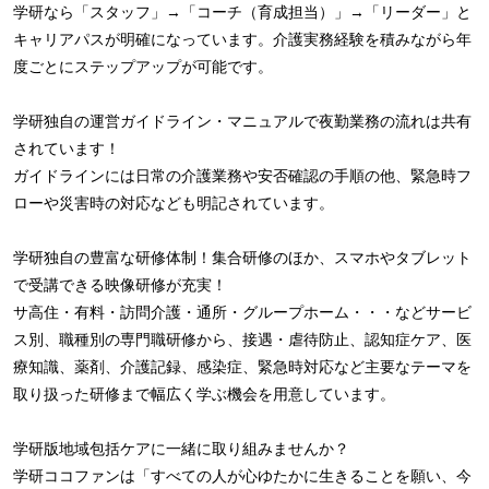
学研なら「スタッフ」→「コーチ（育成担当）」→「リーダー」と
キャリアパスが明確になっています。介護実務経験を積みながら年
度ごとにステップアップが可能です。
学研独自の運営ガイドライン・マニュアルで夜勤業務の流れは共有
されています！
ガイドラインには日常の介護業務や安否確認の手順の他、緊急時フ
ローや災害時の対応なども明記されています。
学研独自の豊富な研修体制！集合研修のほか、スマホやタブレット
で受講できる映像研修が充実！
サ高住・有料・訪問介護・通所・グループホーム・・・などサービ
ス別、職種別の専門職研修から、接遇・虐待防止、認知症ケア、医
療知識、薬剤、介護記録、感染症、緊急時対応など主要なテーマを
取り扱った研修まで幅広く学ぶ機会を用意しています。
学研版地域包括ケアに一緒に取り組みませんか？
学研ココファンは「すべての人が心ゆたかに生きることを願い、今