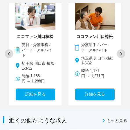
ココファン川口榛松
ココファン川口榛松
受付・介護事務 /
介護助手 / パー
パート・アルバイ
ト・アルバイト
ト
埼玉県 川口市 榛松
1-3-32
埼玉県 川口市 榛松
1-3-32
時給 1,171
時給 1,188
円 ～ 1,271円
円 ～ 1,288円
詳細を見る
詳細を見る
近くの似たような求人
もっと見る