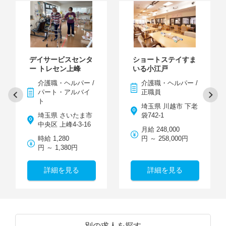
デイサービスセンタ
ショートステイすま
ー トレセン上峰
いる小江戸
介護職・ヘルパー /
介護職・ヘルパー /
パート・アルバイ
正職員
ト
埼玉県 川越市 下老
埼玉県 さいたま市
袋742-1
中央区 上峰4-3-16
月給 248,000
時給 1,280
円 ～ 258,000円
円 ～ 1,380円
詳細を見る
詳細を見る
別の求人を探す