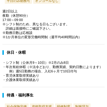
平日のみ勤務可
オンコールなし
週2日以上
夜勤（休憩90分）
17:00～09:00
※シフト制のため、異なる日もございます。
詳細は面接時にご確認下さい。
※勤務日数は応相談
※1か月単位の変形労働時間制（週平均40時間以内）
休日・休暇
・シフト制（公休月9～10日）※2月のみ8日
・年次有給休暇（※法令どおり、勤務実績、契約日数によります）
例）週5日勤務の場合、入社6ヶ月で10日付与
・育児休業取得実績あり
・介護休業取得実績あり
待遇・福利厚生
社会保険完備
資格取得支援
研修制度
制服貸与