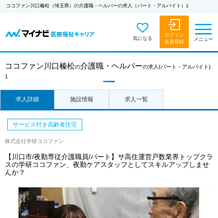
ココファン川口榛松（埼玉県）の介護職・ヘルパーの求人（パート・アルバイト）1
ログイン
気になる
メニュー
会員登録
ココファン川口榛松
介護職・ヘルパー
の
の求人
(パート・アルバイト)
1
求人詳細
施設情報
求人一覧
サービス付き高齢者住宅
株式会社学研ココファン
【川口市/夜勤専従介護職員/パート】サ高住運営戸数業界トップクラ
スの学研ココファン、夜勤ケアスタッフとしてスキルアップしませ
んか？