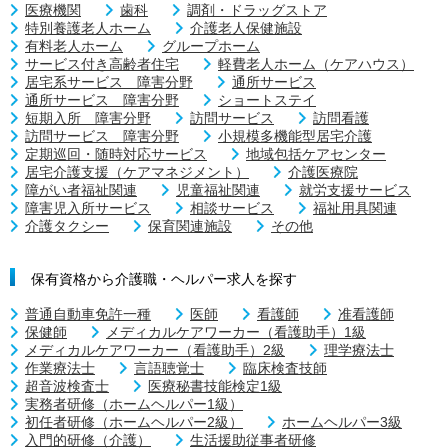
医療機関
歯科
調剤・ドラッグストア
特別養護老人ホーム
介護老人保健施設
有料老人ホーム
グループホーム
サービス付き高齢者住宅
軽費老人ホーム（ケアハウス）
居宅系サービス 障害分野
通所サービス
通所サービス 障害分野
ショートステイ
短期入所 障害分野
訪問サービス
訪問看護
訪問サービス 障害分野
小規模多機能型居宅介護
定期巡回・随時対応サービス
地域包括ケアセンター
居宅介護支援（ケアマネジメント）
介護医療院
障がい者福祉関連
児童福祉関連
就労支援サービス
障害児入所サービス
相談サービス
福祉用具関連
介護タクシー
保育関連施設
その他
保有資格から介護職・ヘルパー求人を探す
普通自動車免許一種
医師
看護師
准看護師
保健師
メディカルケアワーカー（看護助手）1級
メディカルケアワーカー（看護助手）2級
理学療法士
作業療法士
言語聴覚士
臨床検査技師
超音波検査士
医療秘書技能検定1級
実務者研修（ホームヘルパー1級）
初任者研修（ホームヘルパー2級）
ホームヘルパー3級
入門的研修（介護）
生活援助従事者研修