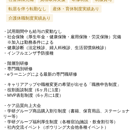
転居を伴う転勤なし
産休・育休制度実績あり
介護休職制度実績あり
・試用期間中も給与の変動なし
・社会保険（厚生年金・健康保険・雇用保険・労災保険）完備
※加入は勤務条件による
・健康診断（法定検診、婦人科検診、生活習慣病検診）
・インフルエンザ予防接種
・階層別研修
・専門職別研修
・eラーニングによる最新の専門職研修
・キャリアアップや職種変更の希望が出せる「職務申告制度」
・役割面談制度（6ヶ月に1度）
・MVP表彰制度（6ヶ月に1度）
・ケア品質向上大会
・学研グループ商品購入割引制度（書籍、保育用品、ステーショナ
リー等）
・学研グループ福利厚生制度（各種宿泊j施設・飲食割引等）
・社内交流イベント（ボウリング大会他各種イベント）