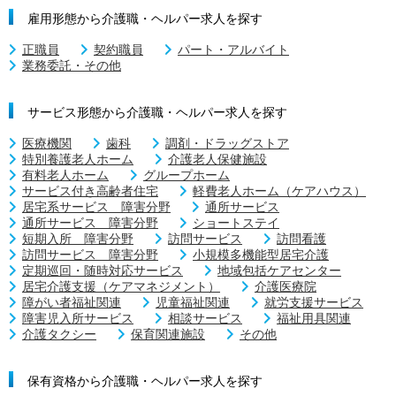
雇用形態から介護職・ヘルパー求人を探す
正職員
契約職員
パート・アルバイト
業務委託・その他
サービス形態から介護職・ヘルパー求人を探す
医療機関
歯科
調剤・ドラッグストア
特別養護老人ホーム
介護老人保健施設
有料老人ホーム
グループホーム
サービス付き高齢者住宅
軽費老人ホーム（ケアハウス）
居宅系サービス 障害分野
通所サービス
通所サービス 障害分野
ショートステイ
短期入所 障害分野
訪問サービス
訪問看護
訪問サービス 障害分野
小規模多機能型居宅介護
定期巡回・随時対応サービス
地域包括ケアセンター
居宅介護支援（ケアマネジメント）
介護医療院
障がい者福祉関連
児童福祉関連
就労支援サービス
障害児入所サービス
相談サービス
福祉用具関連
介護タクシー
保育関連施設
その他
保有資格から介護職・ヘルパー求人を探す