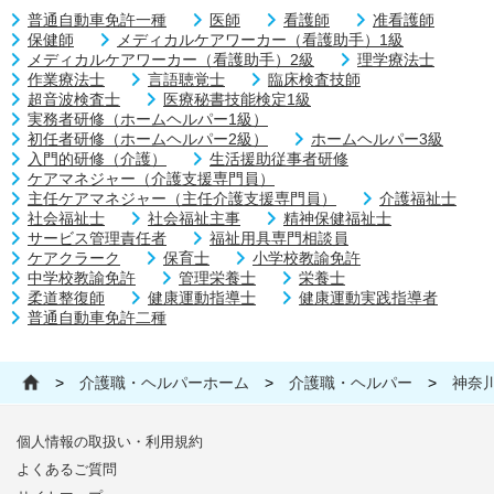
普通自動車免許一種
医師
看護師
准看護師
保健師
メディカルケアワーカー（看護助手）1級
メディカルケアワーカー（看護助手）2級
理学療法士
作業療法士
言語聴覚士
臨床検査技師
超音波検査士
医療秘書技能検定1級
実務者研修（ホームヘルパー1級）
初任者研修（ホームヘルパー2級）
ホームヘルパー3級
入門的研修（介護）
生活援助従事者研修
ケアマネジャー（介護支援専門員）
主任ケアマネジャー（主任介護支援専門員）
介護福祉士
社会福祉士
社会福祉主事
精神保健福祉士
サービス管理責任者
福祉用具専門相談員
ケアクラーク
保育士
小学校教諭免許
中学校教諭免許
管理栄養士
栄養士
柔道整復師
健康運動指導士
健康運動実践指導者
普通自動車免許二種
>
介護職・ヘルパーホーム
>
介護職・ヘルパー
>
神奈
個人情報の取扱い・利用規約
よくあるご質問