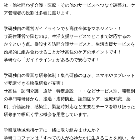
社・他社問わず介護・医療・その他のサービスへつなぐ調整力。ケ
ア管理者の役割は多岐に渡ります。
学研独自の運営ガイドラインでサ高住全体をマネジメント！
サ高住運営で悩むのは、生活支援サービスでどこまで対応するの
か？という点。併設する訪問介護サービスと、生活支援サービスを
効果的に組み合わせることがサ高住のケアのポイントです！
学研なら「ガイドライン」があるので安心です！
学研独自の豊富な研修体制！集合研修のほか、スマホやタブレット
で受講できる映像研修が充実！
サ高住・訪問介護・通所・特定施設・・・などサービス別、職種別
の専門職研修から、接遇・虐待防止、認知症ケア、医療知識、薬
剤、介護記録、感染症、緊急時対応など主要なテーマを取り扱った
研修まで幅広く学ぶ機会を用意しています。
学研版地域包括ケアに一緒に取り組みませんか？
学研ココファンは「すべての人が心ゆたかに生きることを願い、今