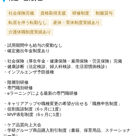
社会保険完備
資格取得支援
研修制度
制服貸与
転居を伴う転勤なし
産休・育休制度実績あり
介護休職制度実績あり
・試用期間中も給与の変動なし
・確定拠出年金制度あり
・社会保険（厚生年金・健康保険・雇用保険・労災保険）完備
・健康診断（法定検診、婦人科検診、生活習慣病検診）
・インフルエンザ予防接種
・階層別研修
・専門職別研修
・eラーニングによる最新の専門職研修
・キャリアアップや職種変更の希望が出せる「職務申告制度」
・役割面談制度（6ヶ月に1度）
・MVP表彰制度（6ヶ月に1度）
・ケア品質向上大会
・学研グループ商品購入割引制度（書籍、保育用品、ステーショナ
リー等）