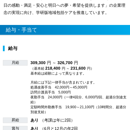
日の感動・満足・安心と明日への夢・希望を提供します」の企業理
念の実現に向け、学研版地域包括ケアを推進しています。
給与・手当て
給与
月給
309,300
円 ～
326,700
円
218,400
231,600
（基本給
円 ～
円）
基本給は経験によって異なります。
月給には下記一律手当が含まれています。
処遇改善手当 42,000円～45,000円
訪問介護員手当 5,000円
夜勤手当 24,000円（一律4回分、6,000円/回、超過分別途支
給）
定額時間外勤務手当 19,900～21,100円（10時間分、超過分
別途支給）
昇給
あり
（考課は年に2回）
賞与
あり
（6月と12月の年2回