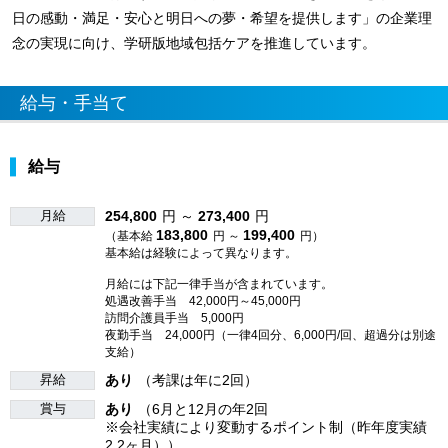
日の感動・満足・安心と明日への夢・希望を提供します」の企業理
念の実現に向け、学研版地域包括ケアを推進しています。
給与・手当て
給与
月給
254,800
円 ～
273,400
円
183,800
199,400
（基本給
円 ～
円）
基本給は経験によって異なります。
月給には下記一律手当が含まれています。
処遇改善手当 42,000円～45,000円
訪問介護員手当 5,000円
夜勤手当 24,000円（一律4回分、6,000円/回、超過分は別途
支給）
昇給
あり
（考課は年に2回）
賞与
あり
（6月と12月の年2回
※会社実績により変動するポイント制（昨年度実績
2.2ヶ月））