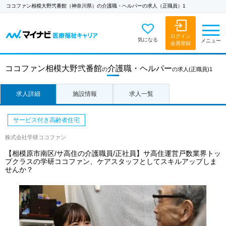
ココファン相模大野弐番館（神奈川県）の介護職・ヘルパーの求人（正職員）1
ログイン
気になる
メニュー
会員登録
ココファン相模大野弐番館
介護職・ヘルパー
の
の求人
(正職員)1
求人詳細
施設情報
求人一覧
サービス付き高齢者住宅
株式会社学研ココファン
【相模原市南区/サ高住の介護職員/正社員】サ高住運営戸数業界トッ
プクラスの学研ココファン、ケアスタッフとしてスキルアップしま
せんか？