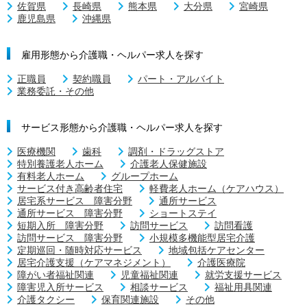
佐賀県
長崎県
熊本県
大分県
宮崎県
鹿児島県
沖縄県
雇用形態から介護職・ヘルパー求人を探す
正職員
契約職員
パート・アルバイト
業務委託・その他
サービス形態から介護職・ヘルパー求人を探す
医療機関
歯科
調剤・ドラッグストア
特別養護老人ホーム
介護老人保健施設
有料老人ホーム
グループホーム
サービス付き高齢者住宅
軽費老人ホーム（ケアハウス）
居宅系サービス 障害分野
通所サービス
通所サービス 障害分野
ショートステイ
短期入所 障害分野
訪問サービス
訪問看護
訪問サービス 障害分野
小規模多機能型居宅介護
定期巡回・随時対応サービス
地域包括ケアセンター
居宅介護支援（ケアマネジメント）
介護医療院
障がい者福祉関連
児童福祉関連
就労支援サービス
障害児入所サービス
相談サービス
福祉用具関連
介護タクシー
保育関連施設
その他