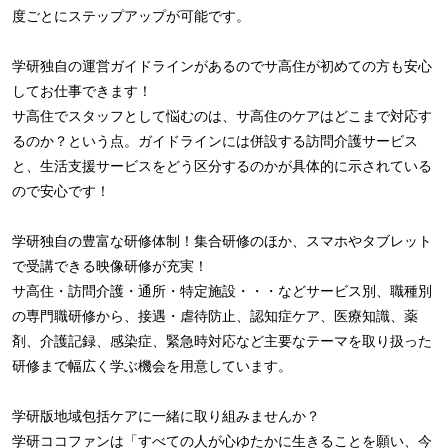
度ごとにステップアップが可能です。
学研独自の運営ガイドラインがあるのでサ高住が初めての方も安心
してお仕事できます！
サ高住でスタッフとして悩むのは、サ高住のケアはどこまで対応す
るのか？という点。ガイドラインには併設する訪問介護サービス
と、生活支援サービスをどう区分するのかが具体的に示されている
ので安心です！
学研独自の豊富な研修体制！集合研修のほか、スマホやタブレット
で受講できる映像研修が充実！
サ高住・訪問介護・通所・特定施設・・・などサービス別、職種別
の専門職研修から、接遇・虐待防止、認知症ケア、医療知識、薬
剤、介護記録、感染症、緊急時対応など主要なテーマを取り扱った
研修まで幅広く学ぶ機会を用意しています。
学研版地域包括ケアに一緒に取り組みませんか？
学研ココファンは「すべての人が心ゆたかに生きることを願い、今