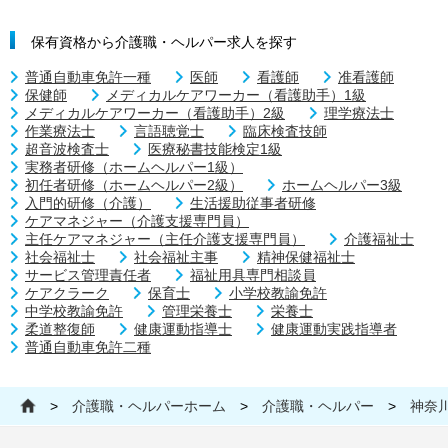
保有資格から介護職・ヘルパー求人を探す
普通自動車免許一種
医師
看護師
准看護師
保健師
メディカルケアワーカー（看護助手）1級
メディカルケアワーカー（看護助手）2級
理学療法士
作業療法士
言語聴覚士
臨床検査技師
超音波検査士
医療秘書技能検定1級
実務者研修（ホームヘルパー1級）
初任者研修（ホームヘルパー2級）
ホームヘルパー3級
入門的研修（介護）
生活援助従事者研修
ケアマネジャー（介護支援専門員）
主任ケアマネジャー（主任介護支援専門員）
介護福祉士
社会福祉士
社会福祉主事
精神保健福祉士
サービス管理責任者
福祉用具専門相談員
ケアクラーク
保育士
小学校教諭免許
中学校教諭免許
管理栄養士
栄養士
柔道整復師
健康運動指導士
健康運動実践指導者
普通自動車免許二種
>
介護職・ヘルパーホーム
>
介護職・ヘルパー
>
神奈