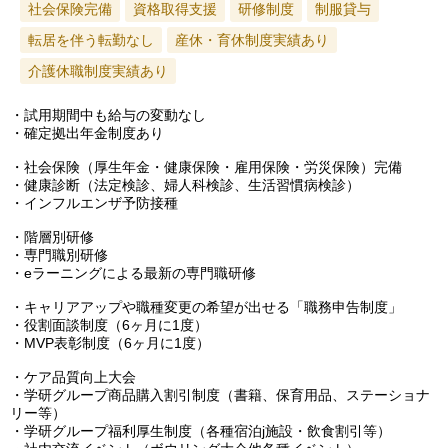
社会保険完備
資格取得支援
研修制度
制服貸与
転居を伴う転勤なし
産休・育休制度実績あり
介護休職制度実績あり
・試用期間中も給与の変動なし
・確定拠出年金制度あり
・社会保険（厚生年金・健康保険・雇用保険・労災保険）完備
・健康診断（法定検診、婦人科検診、生活習慣病検診）
・インフルエンザ予防接種
・階層別研修
・専門職別研修
・eラーニングによる最新の専門職研修
・キャリアアップや職種変更の希望が出せる「職務申告制度」
・役割面談制度（6ヶ月に1度）
・MVP表彰制度（6ヶ月に1度）
・ケア品質向上大会
・学研グループ商品購入割引制度（書籍、保育用品、ステーショナ
リー等）
・学研グループ福利厚生制度（各種宿泊j施設・飲食割引等）