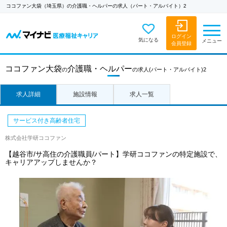
ココファン大袋（埼玉県）の介護職・ヘルパーの求人（パート・アルバイト）2
ログイン
気になる
メニュー
会員登録
ココファン大袋
介護職・ヘルパー
の
の求人
(パート・アルバイト)2
求人詳細
施設情報
求人一覧
サービス付き高齢者住宅
株式会社学研ココファン
【越谷市/サ高住の介護職員/パート】学研ココファンの特定施設で、
キャリアアップしませんか？