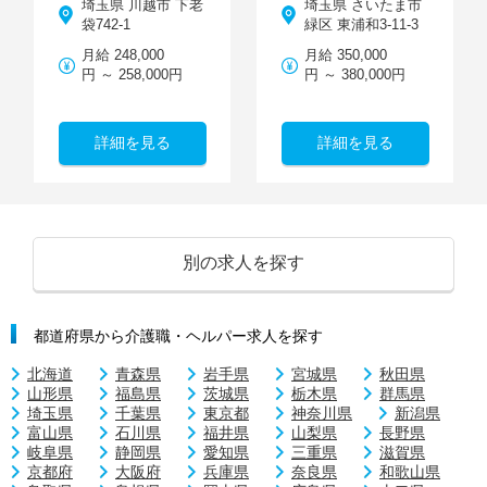
埼玉県 川越市 下老
埼玉県 さいたま市
袋742-1
緑区 東浦和3-11-3
月給 248,000
月給 350,000
円 ～ 258,000円
円 ～ 380,000円
詳細を見る
詳細を見る
別の求人を探す
都道府県から介護職・ヘルパー求人を探す
北海道
青森県
岩手県
宮城県
秋田県
山形県
福島県
茨城県
栃木県
群馬県
埼玉県
千葉県
東京都
神奈川県
新潟県
富山県
石川県
福井県
山梨県
長野県
岐阜県
静岡県
愛知県
三重県
滋賀県
京都府
大阪府
兵庫県
奈良県
和歌山県