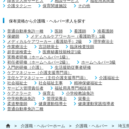
障害児入所サービス
相談サービス
福祉用具関連
介護タクシー
保育関連施設
その他
保有資格から介護職・ヘルパー求人を探す
普通自動車免許一種
医師
看護師
准看護師
保健師
メディカルケアワーカー（看護助手）1級
メディカルケアワーカー（看護助手）2級
理学療法士
作業療法士
言語聴覚士
臨床検査技師
超音波検査士
医療秘書技能検定1級
実務者研修（ホームヘルパー1級）
初任者研修（ホームヘルパー2級）
ホームヘルパー3級
入門的研修（介護）
生活援助従事者研修
ケアマネジャー（介護支援専門員）
主任ケアマネジャー（主任介護支援専門員）
介護福祉士
社会福祉士
社会福祉主事
精神保健福祉士
サービス管理責任者
福祉用具専門相談員
ケアクラーク
保育士
小学校教諭免許
中学校教諭免許
管理栄養士
栄養士
柔道整復師
健康運動指導士
健康運動実践指導者
普通自動車免許二種
>
介護職・ヘルパーホーム
>
介護職・ヘルパー
>
埼玉