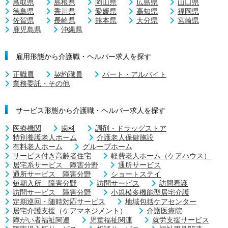
鳥取県
島根県
岡山県
広島県
山口県
徳島県
香川県
愛媛県
高知県
福岡県
佐賀県
長崎県
熊本県
大分県
宮崎県
鹿児島県
沖縄県
雇用形態から介護職・ヘルパー求人を探す
正職員
契約職員
パート・アルバイト
業務委託・その他
サービス形態から介護職・ヘルパー求人を探す
医療機関
歯科
調剤・ドラッグストア
特別養護老人ホーム
介護老人保健施設
有料老人ホーム
グループホーム
サービス付き高齢者住宅
軽費老人ホーム（ケアハウス）
居宅系サービス 障害分野
通所サービス
通所サービス 障害分野
ショートステイ
短期入所 障害分野
訪問サービス
訪問看護
訪問サービス 障害分野
小規模多機能型居宅介護
定期巡回・随時対応サービス
地域包括ケアセンター
居宅介護支援（ケアマネジメント）
介護医療院
障がい者福祉関連
児童福祉関連
就労支援サービス