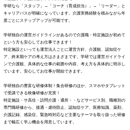
学研なら「スタッフ」→「コーチ（育成担当）」→「リーダー」と
キャリアパスが明確になっています。介護実務経験を積みながら年
度ごとにステップアップが可能です。
学研独自の運営ガイドラインがあるので介護職・特定施設が初めて
という方も安心してお仕事できます！
特定施設といっても運営法人ごとに運営方針、介護観、認知症ケ
ア、終末期ケアの考え方はさまざまです。学研では運営ガイドライ
ンで介護観、具体的な仕事の範囲や内容、考え方を具体的に明示し
ています。安心してお仕事が開始できます。
学研独自の豊富な研修体制！集合研修のほか、スマホやタブレット
で受講できる映像研修が充実！
特定施設・サ高住・訪問介護・通所・・などサービス別、職種別の
専門職研修から、接遇・虐待防止、認知症ケア、医療知識、薬剤、
介護記録、感染症、緊急時対応など主要なテーマを取り扱った研修
まで幅広く学ぶ機会を用意しています。