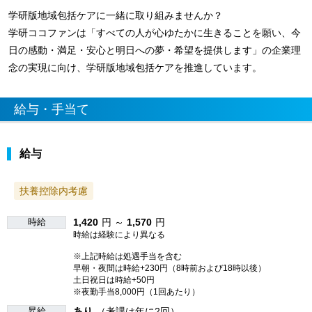
学研版地域包括ケアに一緒に取り組みませんか？
学研ココファンは「すべての人が心ゆたかに生きることを願い、今
日の感動・満足・安心と明日への夢・希望を提供します」の企業理
念の実現に向け、学研版地域包括ケアを推進しています。
給与・手当て
給与
扶養控除内考慮
時給
1,420
円 ～
1,570
円
時給は経験により異なる
※上記時給は処遇手当を含む
早朝・夜間は時給+230円（8時前および18時以後）
土日祝日は時給+50円
※夜勤手当8,000円（1回あたり）
昇給
あり
（考課は年に2回）