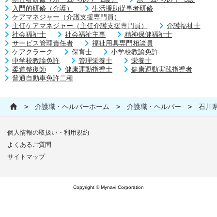
入門的研修（介護）
生活援助従事者研修
ケアマネジャー（介護支援専門員）
主任ケアマネジャー（主任介護支援専門員）
介護福祉士
社会福祉士
社会福祉主事
精神保健福祉士
サービス管理責任者
福祉用具専門相談員
ケアクラーク
保育士
小学校教諭免許
中学校教諭免許
管理栄養士
栄養士
柔道整復師
健康運動指導士
健康運動実践指導者
普通自動車免許二種
>
介護職・ヘルパーホーム
>
介護職・ヘルパー
>
石川
個人情報の取扱い・利用規約
よくあるご質問
サイトマップ
Copyright © Mynavi Corporation