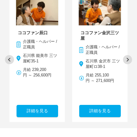
ココファン辰口
ココファン金沢三ツ
屋
介護職・ヘルパー /
正職員
介護職・ヘルパー /
正職員
石川県 能美市 三ツ
屋町35-1
石川県 金沢市 三ツ
屋町ロ38-1
月給 239,200
円 ～ 256,600円
月給 255,100
円 ～ 271,600円
詳細を見る
詳細を見る