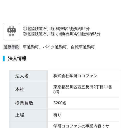
①北陸鉄道石川線 鶴来駅 徒歩約92分
②北陸鉄道石川線 小柳(石川)駅 徒歩約93分
電車
車通勤可、バイク通勤可、自転車通勤可
通勤手段
法人情報
法人名
株式会社学研ココファン
東京都品川区西五反田2丁目11番
本社
8号
従業員数
5200名
上場
有り
学研ココファンの事業内容：サ