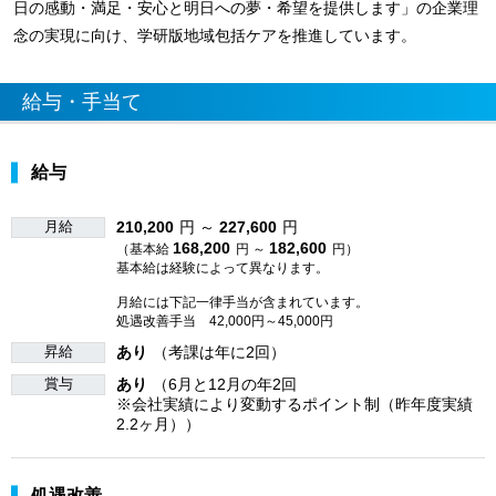
日の感動・満足・安心と明日への夢・希望を提供します」の企業理
念の実現に向け、学研版地域包括ケアを推進しています。
給与・手当て
給与
月給
210,200
円 ～
227,600
円
168,200
182,600
（基本給
円 ～
円）
基本給は経験によって異なります。
月給には下記一律手当が含まれています。
処遇改善手当 42,000円～45,000円
昇給
あり
（考課は年に2回）
賞与
あり
（6月と12月の年2回
※会社実績により変動するポイント制（昨年度実績
2.2ヶ月））
処遇改善