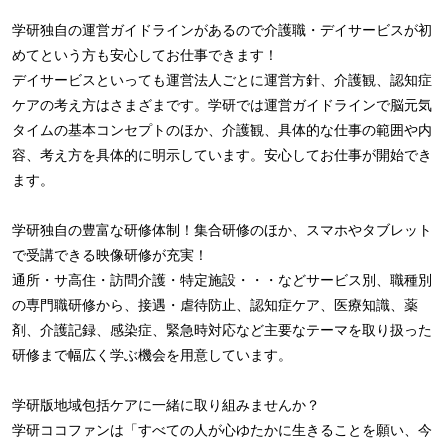
学研独自の運営ガイドラインがあるので介護職・デイサービスが初
めてという方も安心してお仕事できます！
デイサービスといっても運営法人ごとに運営方針、介護観、認知症
ケアの考え方はさまざまです。学研では運営ガイドラインで脳元気
タイムの基本コンセプトのほか、介護観、具体的な仕事の範囲や内
容、考え方を具体的に明示しています。安心してお仕事が開始でき
ます。
学研独自の豊富な研修体制！集合研修のほか、スマホやタブレット
で受講できる映像研修が充実！
通所・サ高住・訪問介護・特定施設・・・などサービス別、職種別
の専門職研修から、接遇・虐待防止、認知症ケア、医療知識、薬
剤、介護記録、感染症、緊急時対応など主要なテーマを取り扱った
研修まで幅広く学ぶ機会を用意しています。
学研版地域包括ケアに一緒に取り組みませんか？
学研ココファンは「すべての人が心ゆたかに生きることを願い、今