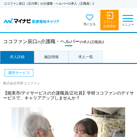
ココファン辰口（石川県）の介護職・ヘルパーの求人（正職員）1
ログイン
気になる
メニュー
会員登録
ココファン辰口
介護職・ヘルパー
の
の求人
(正職員)1
求人詳細
施設情報
求人一覧
通所サービス
株式会社学研ココファン
【能美市/デイサービスの介護職員/正社員】学研ココファンのデイサ
ービスで、キャリアアップしませんか？