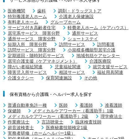
医療機関
歯科
調剤・ドラッグストア
特別養護老人ホーム
介護老人保健施設
有料老人ホーム
グループホーム
サービス付き高齢者住宅
軽費老人ホーム（ケアハウス）
居宅系サービス 障害分野
通所サービス
通所サービス 障害分野
ショートステイ
短期入所 障害分野
訪問サービス
訪問看護
訪問サービス 障害分野
小規模多機能型居宅介護
定期巡回・随時対応サービス
地域包括ケアセンター
居宅介護支援（ケアマネジメント）
介護医療院
障がい者福祉関連
児童福祉関連
就労支援サービス
障害児入所サービス
相談サービス
福祉用具関連
介護タクシー
保育関連施設
その他
保有資格から介護職・ヘルパー求人を探す
普通自動車免許一種
医師
看護師
准看護師
保健師
メディカルケアワーカー（看護助手）1級
メディカルケアワーカー（看護助手）2級
理学療法士
作業療法士
言語聴覚士
臨床検査技師
超音波検査士
医療秘書技能検定1級
実務者研修（ホームヘルパー1級）
初任者研修（ホームヘルパー2級）
ホームヘルパー3級