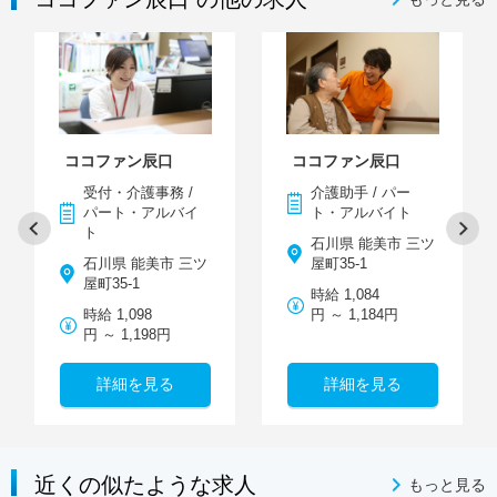
ココファン辰口
ココファン辰口
受付・介護事務 /
介護助手 / パー
パート・アルバイ
ト・アルバイト
ト
石川県 能美市 三ツ
石川県 能美市 三ツ
屋町35-1
屋町35-1
時給 1,084
時給 1,098
円 ～ 1,184円
円 ～ 1,198円
詳細を見る
詳細を見る
近くの似たような求人
もっと見る