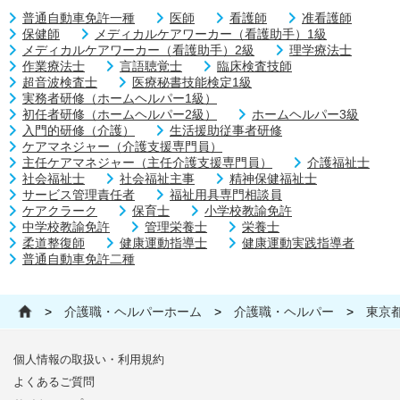
普通自動車免許一種
医師
看護師
准看護師
保健師
メディカルケアワーカー（看護助手）1級
メディカルケアワーカー（看護助手）2級
理学療法士
作業療法士
言語聴覚士
臨床検査技師
超音波検査士
医療秘書技能検定1級
実務者研修（ホームヘルパー1級）
初任者研修（ホームヘルパー2級）
ホームヘルパー3級
入門的研修（介護）
生活援助従事者研修
ケアマネジャー（介護支援専門員）
主任ケアマネジャー（主任介護支援専門員）
介護福祉士
社会福祉士
社会福祉主事
精神保健福祉士
サービス管理責任者
福祉用具専門相談員
ケアクラーク
保育士
小学校教諭免許
中学校教諭免許
管理栄養士
栄養士
柔道整復師
健康運動指導士
健康運動実践指導者
普通自動車免許二種
>
介護職・ヘルパーホーム
>
介護職・ヘルパー
>
東京
個人情報の取扱い・利用規約
よくあるご質問