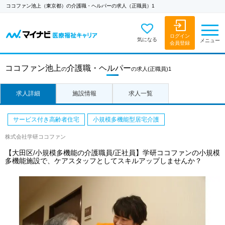
ココファン池上（東京都）の介護職・ヘルパーの求人（正職員）1
ログイン
気になる
メニュー
会員登録
ココファン池上
介護職・ヘルパー
の
の求人
(正職員)1
求人詳細
施設情報
求人一覧
サービス付き高齢者住宅
小規模多機能型居宅介護
株式会社学研ココファン
【大田区/小規模多機能の介護職員/正社員】学研ココファンの小規模
多機能施設で、ケアスタッフとしてスキルアップしませんか？