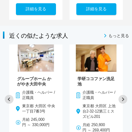
詳細を見る
詳細を見る
近くの似たような求人
もっと見る
グループホーム か
学研ココファン洗足
がやき大田中央
池
介護職・ヘルパー /
介護職・ヘルパー /
正職員
正職員
東京都 大田区 中央
東京都 大田区 上池
一丁目7番3号
台2-32-12第三ミス
ズビル201
月給 245,000
円 ～ 330,000円
月給 250,800
円 ～ 269,400円