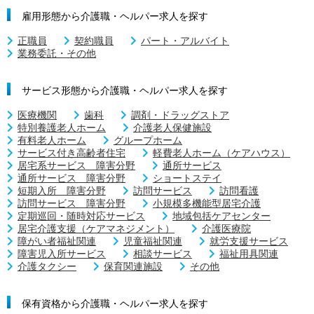
雇用形態から介護職・ヘルパー求人を探す
正職員
契約職員
パート・アルバイト
業務委託・その他
サービス形態から介護職・ヘルパー求人を探す
医療機関
歯科
調剤・ドラッグストア
特別養護老人ホーム
介護老人保健施設
有料老人ホーム
グループホーム
サービス付き高齢者住宅
軽費老人ホーム（ケアハウス）
居宅系サービス 障害分野
通所サービス
通所サービス 障害分野
ショートステイ
短期入所 障害分野
訪問サービス
訪問看護
訪問サービス 障害分野
小規模多機能型居宅介護
定期巡回・随時対応サービス
地域包括ケアセンター
居宅介護支援（ケアマネジメント）
介護医療院
障がい者福祉関連
児童福祉関連
就労支援サービス
障害児入所サービス
相談サービス
福祉用具関連
介護タクシー
保育関連施設
その他
保有資格から介護職・ヘルパー求人を探す