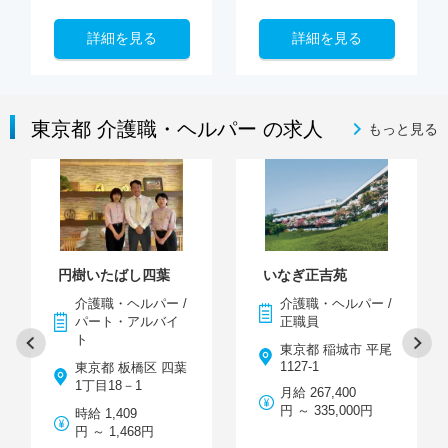
詳細を見る
詳細を見る
東京都 介護職・ヘルパー の求人
もっと見る
円樹いたばし四葉
いなぎ正吉苑
介護職・ヘルパー /
介護職・ヘルパー /
パート・アルバイ
正職員
ト
東京都 稲城市 平尾
1127-1
東京都 板橋区 四葉
1丁目18－1
月給 267,400
円 ～ 335,000円
時給 1,409
円 ～ 1,468円