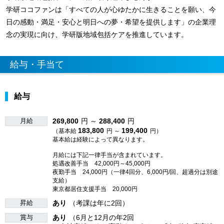
学研ココファンは「すべての人が心ゆたかに生きることを願い、今
日の感動・満足・安心と明日への夢・希望を提供します」の企業理
念の実現に向け、学研版地域包括ケアを推進しています。
給与・手当て
給与
月給
269,800
円 ～
288,400
円
183,800
199,400
（基本給
円 ～
円）
基本給は経験によって異なります。
月給には下記一律手当が含まれています。
処遇改善手当 42,000円～45,000円
夜勤手当 24,000円（一律4回分、6,000円/回、超過分は別途
支給）
東京都居住支援手当 20,000円
昇給
あり
（考課は年に2回）
賞与
あり
（6月と12月の年2回