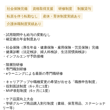
社会保険完備
資格取得支援
研修制度
制服貸与
転居を伴う転勤なし
産休・育休制度実績あり
介護休職制度実績あり
・試用期間中も給与の変動なし
・確定拠出年金制度あり
・社会保険（厚生年金・健康保険・雇用保険・労災保険）完備
・健康診断（法定検診、婦人科検診、生活習慣病検診）
・インフルエンザ予防接種
・階層別研修
・専門職別研修
・eラーニングによる最新の専門職研修
・キャリアアップや職種変更の希望が出せる「職務申告制度」
・役割面談制度（6ヶ月に1度）
・MVP表彰制度（6ヶ月に1度）
・ケア品質向上大会
・学研グループ商品購入割引制度（書籍、保育用品、ステーショナ
リー等）