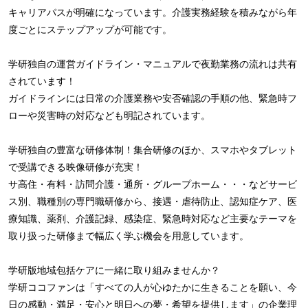
キャリアパスが明確になっています。介護実務経験を積みながら年
度ごとにステップアップが可能です。
学研独自の運営ガイドライン・マニュアルで夜勤業務の流れは共有
されています！
ガイドラインには日常の介護業務や安否確認の手順の他、緊急時フ
ローや災害時の対応なども明記されています。
学研独自の豊富な研修体制！集合研修のほか、スマホやタブレット
で受講できる映像研修が充実！
サ高住・有料・訪問介護・通所・グループホーム・・・などサービ
ス別、職種別の専門職研修から、接遇・虐待防止、認知症ケア、医
療知識、薬剤、介護記録、感染症、緊急時対応など主要なテーマを
取り扱った研修まで幅広く学ぶ機会を用意しています。
学研版地域包括ケアに一緒に取り組みませんか？
学研ココファンは「すべての人が心ゆたかに生きることを願い、今
日の感動・満足・安心と明日への夢・希望を提供します」の企業理