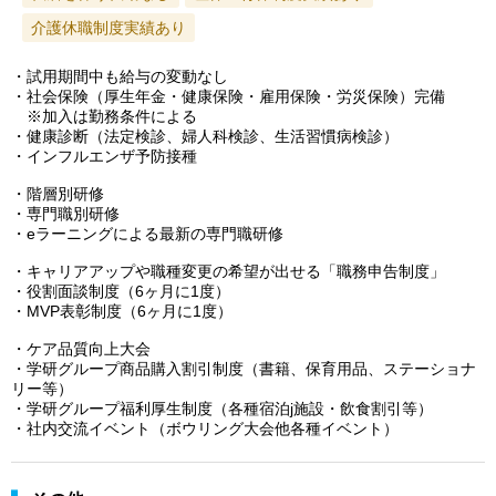
介護休職制度実績あり
・試用期間中も給与の変動なし
・社会保険（厚生年金・健康保険・雇用保険・労災保険）完備
※加入は勤務条件による
・健康診断（法定検診、婦人科検診、生活習慣病検診）
・インフルエンザ予防接種
・階層別研修
・専門職別研修
・eラーニングによる最新の専門職研修
・キャリアアップや職種変更の希望が出せる「職務申告制度」
・役割面談制度（6ヶ月に1度）
・MVP表彰制度（6ヶ月に1度）
・ケア品質向上大会
・学研グループ商品購入割引制度（書籍、保育用品、ステーショナ
リー等）
・学研グループ福利厚生制度（各種宿泊j施設・飲食割引等）
・社内交流イベント（ボウリング大会他各種イベント）