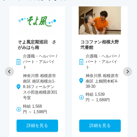
そよ風定期巡回 さ
ココファン相模大野
がみはら南
弐番館
介護職・ヘルパー /
介護職・ヘルパー /
パート・アルバイ
パート・アルバイ
ト
ト
神奈川県 相模原市
神奈川県 相模原市
南区 南区相模台1-
南区 上鶴間本町4-
38-30
8-16フィールデン
ス小田急相模原301
時給 1,539
号室
円 ～ 1,689円
時給 1,568
円 ～ 1,598円
詳細を見る
詳細を見る