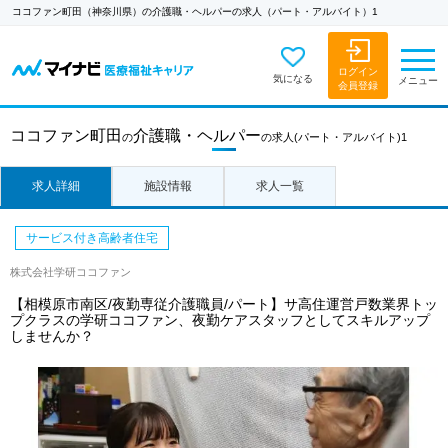
ココファン町田（神奈川県）の介護職・ヘルパーの求人（パート・アルバイト）1
ログイン
気になる
メニュー
会員登録
ココファン町田
介護職・ヘルパー
の
の求人
(パート・アルバイト)1
求人詳細
施設情報
求人一覧
サービス付き高齢者住宅
株式会社学研ココファン
【相模原市南区/夜勤専従介護職員/パート】サ高住運営戸数業界トッ
プクラスの学研ココファン、夜勤ケアスタッフとしてスキルアップ
しませんか？