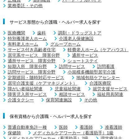
業務委託・その他
サービス形態から介護職・ヘルパー求人を探す
医療機関
歯科
調剤・ドラッグストア
特別養護老人ホーム
介護老人保健施設
有料老人ホーム
グループホーム
サービス付き高齢者住宅
軽費老人ホーム（ケアハウス）
居宅系サービス 障害分野
通所サービス
通所サービス 障害分野
ショートステイ
短期入所 障害分野
訪問サービス
訪問看護
訪問サービス 障害分野
小規模多機能型居宅介護
定期巡回・随時対応サービス
地域包括ケアセンター
居宅介護支援（ケアマネジメント）
介護医療院
障がい者福祉関連
児童福祉関連
就労支援サービス
障害児入所サービス
相談サービス
福祉用具関連
介護タクシー
保育関連施設
その他
保有資格から介護職・ヘルパー求人を探す
普通自動車免許一種
医師
看護師
准看護師
保健師
メディカルケアワーカー（看護助手）1級
メディカルケアワーカー（看護助手）2級
理学療法士