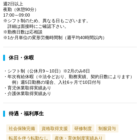
週2日以上
夜勤（休憩90分）
17:00～09:00
※シフト制のため、異なる日もございます。
詳細は面接時にご確認下さい。
※勤務日数は応相談
※1か月単位の変形労働時間制（週平均40時間以内）
休日・休暇
・シフト制（公休月9～10日）※2月のみ8日
・年次有給休暇（※法令どおり、勤務実績、契約日数によります）
例）週5日勤務の場合、入社6ヶ月で10日付与
・育児休業取得実績あり
・介護休業取得実績あり
待遇・福利厚生
社会保険完備
資格取得支援
研修制度
制服貸与
転居を伴う転勤なし
産休・育休制度実績あり