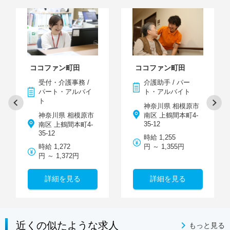
ココファン町田
ココファン町田
受付・介護事務 /
介護助手 / パー
パート・アルバイ
ト・アルバイト
ト
神奈川県 相模原市
神奈川県 相模原市
南区 上鶴間本町4-
35-12
南区 上鶴間本町4-
35-12
時給 1,255
時給 1,272
円 ～ 1,355円
円 ～ 1,372円
詳細を見る
詳細を見る
近くの似たような求人
もっと見る