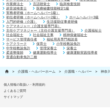
作業療法士
言語聴覚士
臨床検査技師
超音波検査士
医療秘書技能検定1級
実務者研修（ホームヘルパー1級）
初任者研修（ホームヘルパー2級）
ホームヘルパー3級
入門的研修（介護）
生活援助従事者研修
ケアマネジャー（介護支援専門員）
主任ケアマネジャー（主任介護支援専門員）
介護福祉士
社会福祉士
社会福祉主事
精神保健福祉士
サービス管理責任者
福祉用具専門相談員
ケアクラーク
保育士
小学校教諭免許
中学校教諭免許
管理栄養士
栄養士
柔道整復師
健康運動指導士
健康運動実践指導者
普通自動車免許二種
>
介護職・ヘルパーホーム
>
介護職・ヘルパー
>
神奈
個人情報の取扱い・利用規約
よくあるご質問
サイトマップ