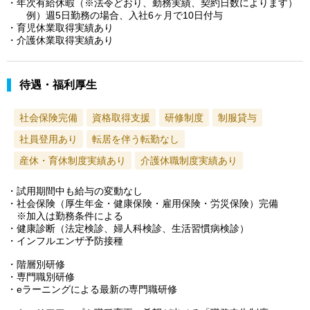
・年次有給休暇（※法令どおり、勤務実績、契約日数によります）
例）週5日勤務の場合、入社6ヶ月で10日付与
・育児休業取得実績あり
・介護休業取得実績あり
待遇・福利厚生
社会保険完備
資格取得支援
研修制度
制服貸与
社員登用あり
転居を伴う転勤なし
産休・育休制度実績あり
介護休職制度実績あり
・試用期間中も給与の変動なし
・社会保険（厚生年金・健康保険・雇用保険・労災保険）完備
※加入は勤務条件による
・健康診断（法定検診、婦人科検診、生活習慣病検診）
・インフルエンザ予防接種
・階層別研修
・専門職別研修
・eラーニングによる最新の専門職研修