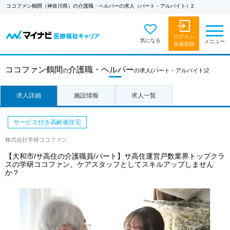
ココファン鶴間（神奈川県）の介護職・ヘルパーの求人（パート・アルバイト）2
ログイン
気になる
メニュー
会員登録
ココファン鶴間
介護職・ヘルパー
の
の求人
(パート・アルバイト)2
求人詳細
施設情報
求人一覧
サービス付き高齢者住宅
株式会社学研ココファン
【大和市/サ高住の介護職員/パート】サ高住運営戸数業界トップクラ
スの学研ココファン、ケアスタッフとしてスキルアップしません
か？