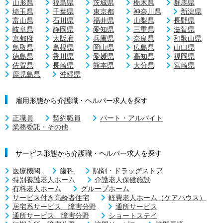
山形県
福島県
茨城県
栃木県
群馬県
埼玉県
千葉県
東京都
神奈川県
新潟県
富山県
石川県
福井県
山梨県
長野県
岐阜県
静岡県
愛知県
三重県
滋賀県
京都府
大阪府
兵庫県
奈良県
和歌山県
鳥取県
島根県
岡山県
広島県
山口県
徳島県
香川県
愛媛県
高知県
福岡県
佐賀県
長崎県
熊本県
大分県
宮崎県
鹿児島県
沖縄県
雇用形態から介護職・ヘルパー求人を探す
正職員
契約職員
パート・アルバイト
業務委託・その他
サービス形態から介護職・ヘルパー求人を探す
医療機関
歯科
調剤・ドラッグストア
特別養護老人ホーム
介護老人保健施設
有料老人ホーム
グループホーム
サービス付き高齢者住宅
軽費老人ホーム（ケアハウス）
居宅系サービス 障害分野
通所サービス
通所サービス 障害分野
ショートステイ