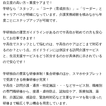
自立度の高い方～重度ケアまで！
学研なら「スタッフ」→「コーチ（育成担当）」→「リーダー」と
キャリアパスが明確になっています。介護実務経験を積みながら年
度ごとにステップアップが可能です。
学研独自の運営ガイドラインがあるのでサ高住が初めての方も安心
してお仕事できます！
サ高住でスタッフとして悩むのは、サ高住のケアはどこまで対応す
るのか？という点。ガイドラインには併設する訪問介護サービス
と、生活支援サービスをどう区分するのかが具体的に示されている
ので安心です！
学研独自の豊富な研修体制！集合研修のほか、スマホやタブレット
で受講できる映像研修が充実！
サ高住・訪問介護・通所・特定施設・・・などサービス別、職種別
の専門職研修から、接遇・虐待防止、認知症ケア、医療知識、薬
剤、介護記録、感染症、緊急時対応など主要なテーマを取り扱った
研修まで幅広く学ぶ機会を用意しています。