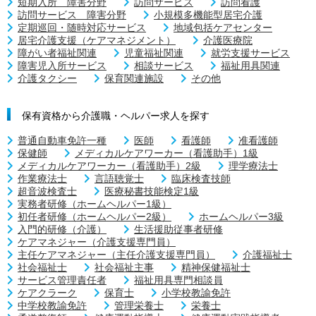
短期入所 障害分野
訪問サービス
訪問看護
訪問サービス 障害分野
小規模多機能型居宅介護
定期巡回・随時対応サービス
地域包括ケアセンター
居宅介護支援（ケアマネジメント）
介護医療院
障がい者福祉関連
児童福祉関連
就労支援サービス
障害児入所サービス
相談サービス
福祉用具関連
介護タクシー
保育関連施設
その他
保有資格から介護職・ヘルパー求人を探す
普通自動車免許一種
医師
看護師
准看護師
保健師
メディカルケアワーカー（看護助手）1級
メディカルケアワーカー（看護助手）2級
理学療法士
作業療法士
言語聴覚士
臨床検査技師
超音波検査士
医療秘書技能検定1級
実務者研修（ホームヘルパー1級）
初任者研修（ホームヘルパー2級）
ホームヘルパー3級
入門的研修（介護）
生活援助従事者研修
ケアマネジャー（介護支援専門員）
主任ケアマネジャー（主任介護支援専門員）
介護福祉士
社会福祉士
社会福祉主事
精神保健福祉士
サービス管理責任者
福祉用具専門相談員
ケアクラーク
保育士
小学校教諭免許
中学校教諭免許
管理栄養士
栄養士