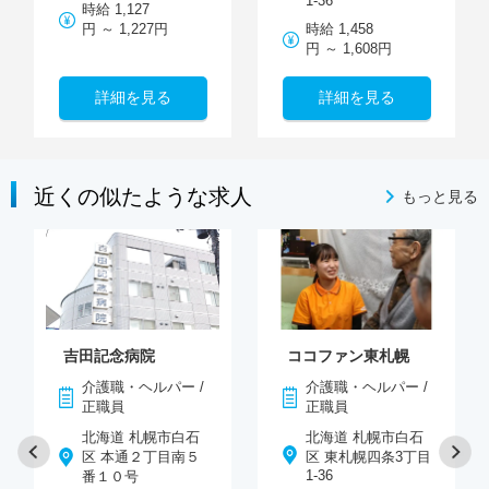
1-36
時給 1,127
円 ～ 1,227円
時給 1,458
円 ～ 1,608円
詳細を見る
詳細を見る
近くの似たような求人
もっと見る
吉田記念病院
ココファン東札幌
介護職・ヘルパー /
介護職・ヘルパー /
正職員
正職員
北海道 札幌市白石
北海道 札幌市白石
区 本通２丁目南５
区 東札幌四条3丁目
1-36
番１０号