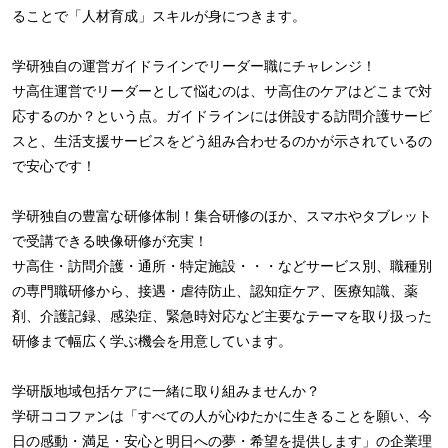
ることで「人材育成」スキルが身につきます。
学研独自の運営ガイドラインでリーダー職にチャレンジ！
サ高住運営でリーダーとして悩むのは、サ高住のケアはどこまで対
応するのか？という点。ガイドラインには併設する訪問介護サービ
スと、生活支援サービスをどう組み合わせるのかが示されているの
で安心です！
学研独自の豊富な研修体制！集合研修のほか、スマホやタブレット
で受講できる映像研修が充実！
サ高住・訪問介護・通所・特定施設・・・などサービス別、職種別
の専門職研修から、接遇・虐待防止、認知症ケア、医療知識、薬
剤、介護記録、感染症、緊急時対応など主要なテーマを取り扱った
研修まで幅広く学ぶ機会を用意しています。
学研版地域包括ケアに一緒に取り組みませんか？
学研ココファンは「すべての人が心ゆたかに生きることを願い、今
日の感動・満足・安心と明日への夢・希望を提供します」の企業理