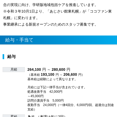
念の実現に向け、学研版地域包括ケアを推進しています。
※令和３年10月1日より、「あじさい館東札幌」が「ココファン東
札幌」に変わります。
事業継承による新規オープンのためのスタッフ募集です。
給与・手当て
給与
月給
264,100
円 ～
280,600
円
193,100
206,600
（基本給
円 ～
円）
基本給は経験によって異なります。
月給には下記一律手当が含まれています。
処遇改善手当 42,000円
～45,000円
訪問介護員手当 5,000円
夜勤手当 24,000円（一律4回分、6,000円/回、超過分は別途
支給）
昇給
あり
（考課は年に2回）