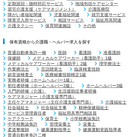
定期巡回・随時対応サービス
地域包括ケアセンター
居宅介護支援（ケアマネジメント）
介護医療院
障がい者福祉関連
児童福祉関連
就労支援サービス
障害児入所サービス
相談サービス
福祉用具関連
介護タクシー
保育関連施設
その他
保有資格から介護職・ヘルパー求人を探す
普通自動車免許一種
医師
看護師
准看護師
保健師
メディカルケアワーカー（看護助手）1級
メディカルケアワーカー（看護助手）2級
理学療法士
作業療法士
言語聴覚士
臨床検査技師
超音波検査士
医療秘書技能検定1級
実務者研修（ホームヘルパー1級）
初任者研修（ホームヘルパー2級）
ホームヘルパー3級
入門的研修（介護）
生活援助従事者研修
ケアマネジャー（介護支援専門員）
主任ケアマネジャー（主任介護支援専門員）
介護福祉士
社会福祉士
社会福祉主事
精神保健福祉士
サービス管理責任者
福祉用具専門相談員
ケアクラーク
保育士
小学校教諭免許
中学校教諭免許
管理栄養士
栄養士
柔道整復師
健康運動指導士
健康運動実践指導者
普通自動車免許二種