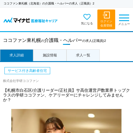
ココファン東札幌（北海道）の介護職・ヘルパーの求人（正職員）2
ログイン
気になる
メニュー
会員登録
ココファン東札幌
介護職・ヘルパー
の
の求人
(正職員)2
求人詳細
施設情報
求人一覧
サービス付き高齢者住宅
株式会社学研ココファン
【札幌市白石区/介護リーダー/正社員】サ高住運営戸数業界トップク
ラスの学研ココファン、ケアリーダーにチャレンジしてみません
か？