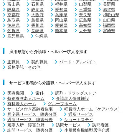
富山県
石川県
福井県
山梨県
長野県
岐阜県
静岡県
愛知県
三重県
滋賀県
京都府
大阪府
兵庫県
奈良県
和歌山県
鳥取県
島根県
岡山県
広島県
山口県
徳島県
香川県
愛媛県
高知県
福岡県
佐賀県
長崎県
熊本県
大分県
宮崎県
鹿児島県
沖縄県
雇用形態から介護職・ヘルパー求人を探す
正職員
契約職員
パート・アルバイト
業務委託・その他
サービス形態から介護職・ヘルパー求人を探す
医療機関
歯科
調剤・ドラッグストア
特別養護老人ホーム
介護老人保健施設
有料老人ホーム
グループホーム
サービス付き高齢者住宅
軽費老人ホーム（ケアハウス）
居宅系サービス 障害分野
通所サービス
通所サービス 障害分野
ショートステイ
短期入所 障害分野
訪問サービス
訪問看護
訪問サービス 障害分野
小規模多機能型居宅介護