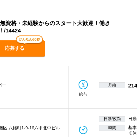
】無資格・未経験からのスタート大歓迎！働き
14424
応募する
月給
214
パー
給与
日勤
日勤/夜勤
基本
灘区 八幡町1-9-16六甲北中ビル
時間
※休