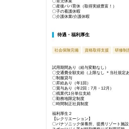
〇育児休業
〇産後パパ育休（取得実績豊富！）
〇子の看護休暇
〇介護休業/介護休暇
待遇・福利厚生
社会保険完備
資格取得支援
研修制
試用期間あり（給与変動なし）
〇交通費全額支給（上限なし ＊当社規定
〇制服貸与
〇昇給あり（年1回）
〇賞与あり（年2回：7月・12月）
〇残業代1分単位支給
〇勤務地限定制度
〇時間制正社員制度
福利厚生２
【レクリエーション】
〇パナソニック保養所、提携リゾート施設