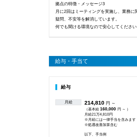
拠点の特徴・メッセージ3
月に2回はミーティングを実施し、業務に
疑問、不安等を解消しています。
何でも聞ける環境なので安心してください
給与・手当て
給与
月給
214,810
円 ～
160,000
（基本給
円 ～ ）
月給21万4,810円
※月給には一律手当を含みます
※処遇改善加算含む
以下、手当例