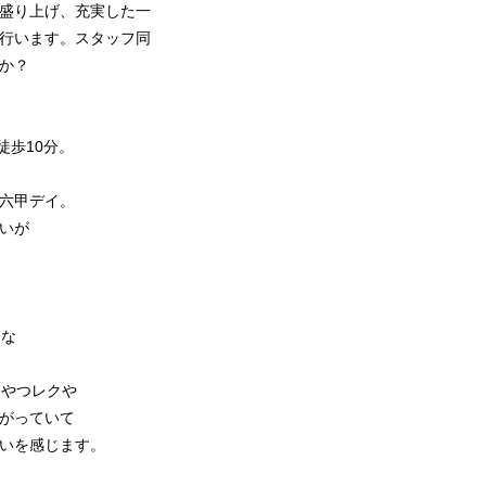
盛り上げ、充実した一
行います。スタッフ同
か？
徒歩10分。
六甲デイ。
いが
うな
おやつレクや
がっていて
いを感じます。