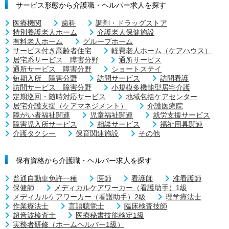
サービス形態から介護職・ヘルパー求人を探す
医療機関
歯科
調剤・ドラッグストア
特別養護老人ホーム
介護老人保健施設
有料老人ホーム
グループホーム
サービス付き高齢者住宅
軽費老人ホーム（ケアハウス）
居宅系サービス 障害分野
通所サービス
通所サービス 障害分野
ショートステイ
短期入所 障害分野
訪問サービス
訪問看護
訪問サービス 障害分野
小規模多機能型居宅介護
定期巡回・随時対応サービス
地域包括ケアセンター
居宅介護支援（ケアマネジメント）
介護医療院
障がい者福祉関連
児童福祉関連
就労支援サービス
障害児入所サービス
相談サービス
福祉用具関連
介護タクシー
保育関連施設
その他
保有資格から介護職・ヘルパー求人を探す
普通自動車免許一種
医師
看護師
准看護師
保健師
メディカルケアワーカー（看護助手）1級
メディカルケアワーカー（看護助手）2級
理学療法士
作業療法士
言語聴覚士
臨床検査技師
超音波検査士
医療秘書技能検定1級
実務者研修（ホームヘルパー1級）