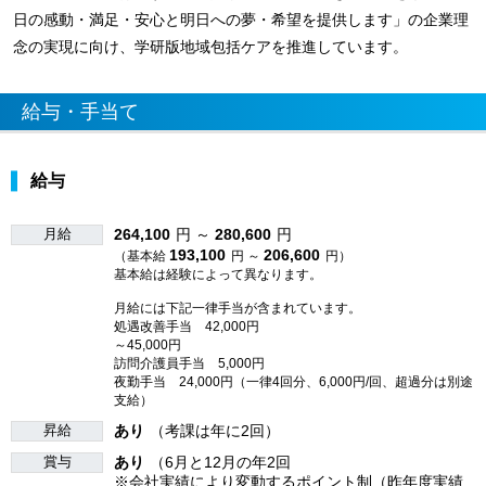
日の感動・満足・安心と明日への夢・希望を提供します」の企業理
念の実現に向け、学研版地域包括ケアを推進しています。
給与・手当て
給与
月給
264,100
円 ～
280,600
円
193,100
206,600
（基本給
円 ～
円）
基本給は経験によって異なります。
月給には下記一律手当が含まれています。
処遇改善手当 42,000円
～45,000円
訪問介護員手当 5,000円
夜勤手当 24,000円（一律4回分、6,000円/回、超過分は別途
支給）
昇給
あり
（考課は年に2回）
賞与
あり
（6月と12月の年2回
※会社実績により変動するポイント制（昨年度実績