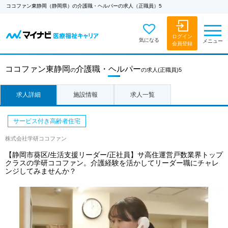
ココファン東静岡（静岡県）の介護職・ヘルパーの求人（正職員）5
ログイン
気になる
メニュー
会員登録
ココファン東静岡
介護職・ヘルパー
の
の求人
(正職員)5
求人詳細
施設情報
求人一覧
サービス付き高齢者住宅
株式会社学研ココファン
【静岡市葵区/生活支援リーダー/正社員】サ高住運営戸数業界トップ
クラスの学研ココファン。介護経験を活かしてリーダー職にチャレ
ンジしてみませんか？