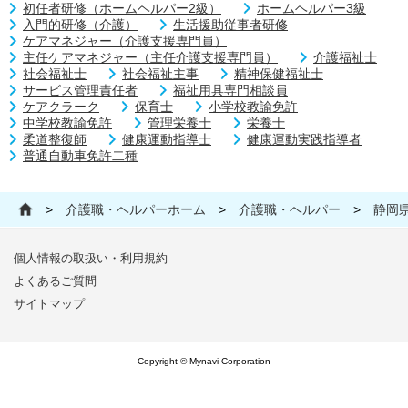
初任者研修（ホームヘルパー2級）
ホームヘルパー3級
入門的研修（介護）
生活援助従事者研修
ケアマネジャー（介護支援専門員）
主任ケアマネジャー（主任介護支援専門員）
介護福祉士
社会福祉士
社会福祉主事
精神保健福祉士
サービス管理責任者
福祉用具専門相談員
ケアクラーク
保育士
小学校教諭免許
中学校教諭免許
管理栄養士
栄養士
柔道整復師
健康運動指導士
健康運動実践指導者
普通自動車免許二種
>
介護職・ヘルパーホーム
>
介護職・ヘルパー
>
静岡
個人情報の取扱い・利用規約
よくあるご質問
サイトマップ
Copyright © Mynavi Corporation