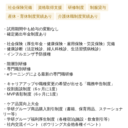
社会保険完備
資格取得支援
研修制度
制服貸与
産休・育休制度実績あり
介護休職制度実績あり
・試用期間中も給与の変動なし
・確定拠出年金制度あり
・社会保険（厚生年金・健康保険・雇用保険・労災保険）完備
・健康診断（法定検診、婦人科検診、生活習慣病検診）
・インフルエンザ予防接種
・階層別研修
・専門職別研修
・eラーニングによる最新の専門職研修
・キャリアアップや職種変更の希望が出せる「職務申告制度」
・役割面談制度（6ヶ月に1度）
・MVP表彰制度（6ヶ月に1度）
・ケア品質向上大会
・学研グループ商品購入割引制度（書籍、保育用品、ステーショナ
リー等）
・学研グループ福利厚生制度（各種宿泊j施設・飲食割引等）
・社内交流イベント（ボウリング大会他各種イベント）