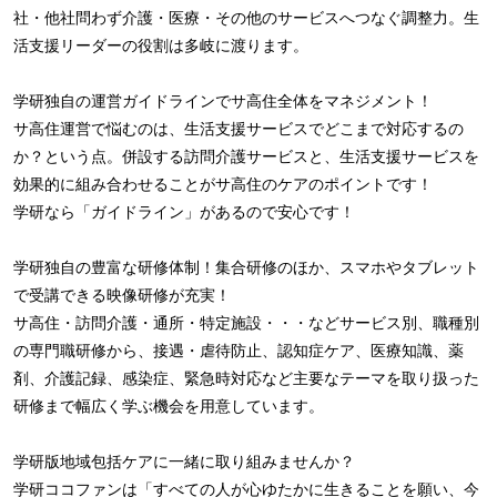
社・他社問わず介護・医療・その他のサービスへつなぐ調整力。生
活支援リーダーの役割は多岐に渡ります。
学研独自の運営ガイドラインでサ高住全体をマネジメント！
サ高住運営で悩むのは、生活支援サービスでどこまで対応するの
か？という点。併設する訪問介護サービスと、生活支援サービスを
効果的に組み合わせることがサ高住のケアのポイントです！
学研なら「ガイドライン」があるので安心です！
学研独自の豊富な研修体制！集合研修のほか、スマホやタブレット
で受講できる映像研修が充実！
サ高住・訪問介護・通所・特定施設・・・などサービス別、職種別
の専門職研修から、接遇・虐待防止、認知症ケア、医療知識、薬
剤、介護記録、感染症、緊急時対応など主要なテーマを取り扱った
研修まで幅広く学ぶ機会を用意しています。
学研版地域包括ケアに一緒に取り組みませんか？
学研ココファンは「すべての人が心ゆたかに生きることを願い、今