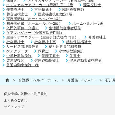
保健師
メディカルケアワーカー（看護助手）1級
メディカルケアワーカー（看護助手）2級
理学療法士
作業療法士
言語聴覚士
臨床検査技師
超音波検査士
医療秘書技能検定1級
実務者研修（ホームヘルパー1級）
初任者研修（ホームヘルパー2級）
ホームヘルパー3級
入門的研修（介護）
生活援助従事者研修
ケアマネジャー（介護支援専門員）
主任ケアマネジャー（主任介護支援専門員）
介護福祉士
社会福祉士
社会福祉主事
精神保健福祉士
サービス管理責任者
福祉用具専門相談員
ケアクラーク
保育士
小学校教諭免許
中学校教諭免許
管理栄養士
栄養士
柔道整復師
健康運動指導士
健康運動実践指導者
普通自動車免許二種
>
介護職・ヘルパーホーム
>
介護職・ヘルパー
>
石川
個人情報の取扱い・利用規約
よくあるご質問
サイトマップ