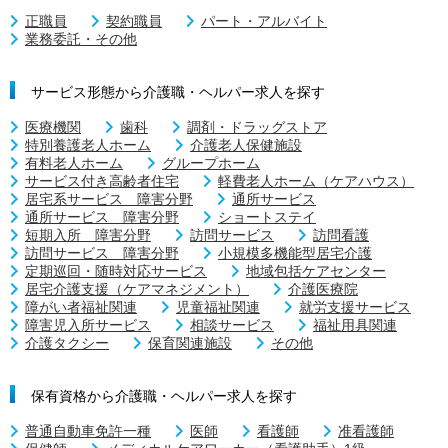
正職員
契約職員
パート・アルバイト
業務委託・その他
サービス形態から介護職・ヘルパー求人を探す
医療機関
歯科
調剤・ドラッグストア
特別養護老人ホーム
介護老人保健施設
有料老人ホーム
グループホーム
サービス付き高齢者住宅
軽費老人ホーム（ケアハウス）
居宅系サービス 障害分野
通所サービス
通所サービス 障害分野
ショートステイ
短期入所 障害分野
訪問サービス
訪問看護
訪問サービス 障害分野
小規模多機能型居宅介護
定期巡回・随時対応サービス
地域包括ケアセンター
居宅介護支援（ケアマネジメント）
介護医療院
障がい者福祉関連
児童福祉関連
就労支援サービス
障害児入所サービス
相談サービス
福祉用具関連
介護タクシー
保育関連施設
その他
保有資格から介護職・ヘルパー求人を探す
普通自動車免許一種
医師
看護師
准看護師