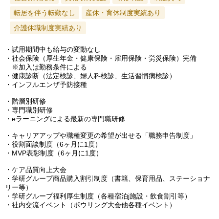
転居を伴う転勤なし
産休・育休制度実績あり
介護休職制度実績あり
・試用期間中も給与の変動なし
・社会保険（厚生年金・健康保険・雇用保険・労災保険）完備
※加入は勤務条件による
・健康診断（法定検診、婦人科検診、生活習慣病検診）
・インフルエンザ予防接種
・階層別研修
・専門職別研修
・eラーニングによる最新の専門職研修
・キャリアアップや職種変更の希望が出せる「職務申告制度」
・役割面談制度（6ヶ月に1度）
・MVP表彰制度（6ヶ月に1度）
・ケア品質向上大会
・学研グループ商品購入割引制度（書籍、保育用品、ステーショナ
リー等）
・学研グループ福利厚生制度（各種宿泊j施設・飲食割引等）
・社内交流イベント（ボウリング大会他各種イベント）