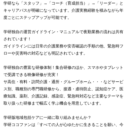
学研なら「スタッフ」→「コーチ（育成担当）」→「リーダー」と
キャリアパスが明確になっています。介護実務経験を積みながら年
度ごとにステップアップが可能です。
学研独自の運営ガイドライン・マニュアルで夜勤業務の流れは共有
されています！
ガイドラインには日常の介護業務や安否確認の手順の他、緊急時フ
ローや災害時の対応なども明記されています。
学研独自の豊富な研修体制！集合研修のほか、スマホやタブレット
で受講できる映像研修が充実！
サ高住・有料・訪問介護・通所・グループホーム・・・などサービ
ス別、職種別の専門職研修から、接遇・虐待防止、認知症ケア、医
療知識、薬剤、介護記録、感染症、緊急時対応など主要なテーマを
取り扱った研修まで幅広く学ぶ機会を用意しています。
学研版地域包括ケアに一緒に取り組みませんか？
学研ココファンは「すべての人が心ゆたかに生きることを願い、今