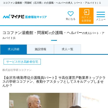
ココファン湯癒館・問屋町（石川県）の介護職・ヘルパーの求人（パート・アルバイト）1
ログイン
気になる
メニュー
会員登録
ココファン湯癒館・問屋町
介護職・ヘルパー
の
の求人
(パート・ア
ルバイト)1
求人詳細
施設情報
求人一覧
サービス付き高齢者住宅
株式会社学研ココファン
【金沢市/夜勤専従介護職員/パート】サ高住運営戸数業界トップクラ
スの学研ココファン、夜勤ケアスタッフとしてスキルアップしませ
んか？