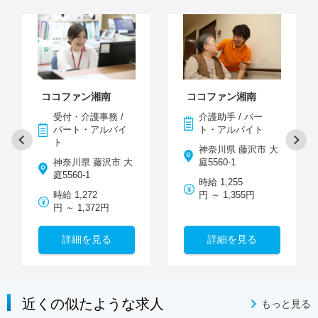
ココファン湘南
ココファン湘南
受付・介護事務 /
介護助手 / パー
パート・アルバイ
ト・アルバイト
ト
神奈川県 藤沢市 大
神奈川県 藤沢市 大
庭5560-1
庭5560-1
時給 1,255
時給 1,272
円 ～ 1,355円
円 ～ 1,372円
詳細を見る
詳細を見る
近くの似たような求人
もっと見る