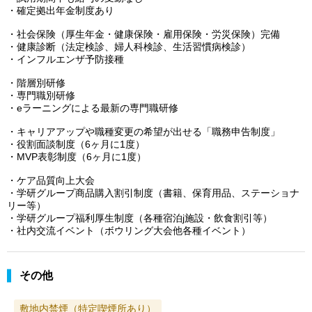
・確定拠出年金制度あり
・社会保険（厚生年金・健康保険・雇用保険・労災保険）完備
・健康診断（法定検診、婦人科検診、生活習慣病検診）
・インフルエンザ予防接種
・階層別研修
・専門職別研修
・eラーニングによる最新の専門職研修
・キャリアアップや職種変更の希望が出せる「職務申告制度」
・役割面談制度（6ヶ月に1度）
・MVP表彰制度（6ヶ月に1度）
・ケア品質向上大会
・学研グループ商品購入割引制度（書籍、保育用品、ステーショナ
リー等）
・学研グループ福利厚生制度（各種宿泊j施設・飲食割引等）
・社内交流イベント（ボウリング大会他各種イベント）
その他
敷地内禁煙（特定喫煙所あり）