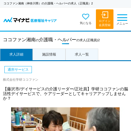
ココファン湘南（神奈川県）の介護職・ヘルパーの求人（正職員）2
ログイン
気になる
メニュー
会員登録
ココファン湘南
介護職・ヘルパー
の
の求人
(正職員)2
求人詳細
施設情報
求人一覧
通所サービス
株式会社学研ココファン
【藤沢市/デイサービスの介護リーダー/正社員】学研ココファンの脳
活性デイサービスで、ケアリーダーとしてキャリアアップしません
か？