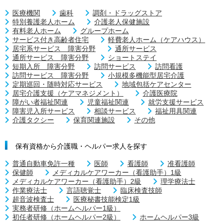
医療機関
歯科
調剤・ドラッグストア
特別養護老人ホーム
介護老人保健施設
有料老人ホーム
グループホーム
サービス付き高齢者住宅
軽費老人ホーム（ケアハウス）
居宅系サービス 障害分野
通所サービス
通所サービス 障害分野
ショートステイ
短期入所 障害分野
訪問サービス
訪問看護
訪問サービス 障害分野
小規模多機能型居宅介護
定期巡回・随時対応サービス
地域包括ケアセンター
居宅介護支援（ケアマネジメント）
介護医療院
障がい者福祉関連
児童福祉関連
就労支援サービス
障害児入所サービス
相談サービス
福祉用具関連
介護タクシー
保育関連施設
その他
保有資格から介護職・ヘルパー求人を探す
普通自動車免許一種
医師
看護師
准看護師
保健師
メディカルケアワーカー（看護助手）1級
メディカルケアワーカー（看護助手）2級
理学療法士
作業療法士
言語聴覚士
臨床検査技師
超音波検査士
医療秘書技能検定1級
実務者研修（ホームヘルパー1級）
初任者研修（ホームヘルパー2級）
ホームヘルパー3級