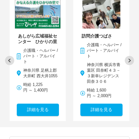
あしがら広域福祉セ
訪問介護つばさ
ンター ひかりの里
介護職・ヘルパー /
介護職・ヘルパー /
パート・アルバイ
パート・アルバイ
ト
ト
神奈川県 横浜市青
神奈川県 足柄上郡
葉区 田奈町４３－
大井町 西大井1055
３新幸レジデンス
田奈３０６
時給 1,225
円 ～ 1,400円
時給 1,600
円 ～ 2,000円
詳細を見る
詳細を見る