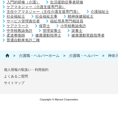
入門的研修（介護）
生活援助従事者研修
ケアマネジャー（介護支援専門員）
主任ケアマネジャー（主任介護支援専門員）
介護福祉士
社会福祉士
社会福祉主事
精神保健福祉士
サービス管理責任者
福祉用具専門相談員
ケアクラーク
保育士
小学校教諭免許
中学校教諭免許
管理栄養士
栄養士
柔道整復師
健康運動指導士
健康運動実践指導者
普通自動車免許二種
>
介護職・ヘルパーホーム
>
介護職・ヘルパー
>
神奈
個人情報の取扱い・利用規約
よくあるご質問
サイトマップ
Copyright © Mynavi Corporation