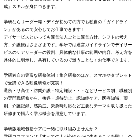
成」スキルが身につきます。
学研ならリーダー職・デイが初めての方でも独自の「ガイドライ
ン」があるので安心してお仕事できます！
デイサービスといっても運営法人ごとに運営方針、シフトの考え
方、介護観はさまざまです。学研では運営ガイドラインでデイサー
ビスのケアリーダーの役割、具体的な仕事の範囲や内容、考え方を
具体的に明示し、共有しているので迷うことなくお仕事できます。
学研独自の豊富な研修体制！集合研修のほか、スマホやタブレット
で受講できる映像研修が充実！
通所・サ高住・訪問介護・特定施設・・・などサービス別、職種別
の専門職研修から、接遇・虐待防止、認知症ケア、医療知識、薬
剤、介護記録、感染症、緊急時対応など主要なテーマを取り扱った
研修まで幅広く学ぶ機会を用意しています。
学研版地域包括ケアに一緒に取り組みませんか？
学研ココファンは「すべての人が心ゆたかに生きることを願い、今