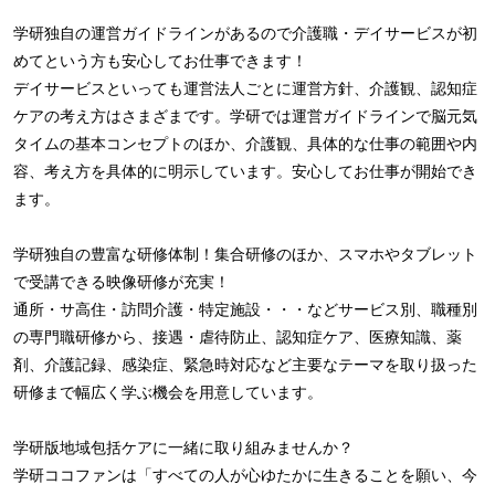
学研独自の運営ガイドラインがあるので介護職・デイサービスが初
めてという方も安心してお仕事できます！
デイサービスといっても運営法人ごとに運営方針、介護観、認知症
ケアの考え方はさまざまです。学研では運営ガイドラインで脳元気
タイムの基本コンセプトのほか、介護観、具体的な仕事の範囲や内
容、考え方を具体的に明示しています。安心してお仕事が開始でき
ます。
学研独自の豊富な研修体制！集合研修のほか、スマホやタブレット
で受講できる映像研修が充実！
通所・サ高住・訪問介護・特定施設・・・などサービス別、職種別
の専門職研修から、接遇・虐待防止、認知症ケア、医療知識、薬
剤、介護記録、感染症、緊急時対応など主要なテーマを取り扱った
研修まで幅広く学ぶ機会を用意しています。
学研版地域包括ケアに一緒に取り組みませんか？
学研ココファンは「すべての人が心ゆたかに生きることを願い、今