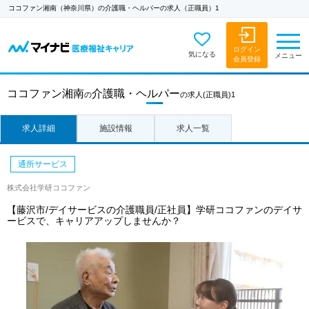
ココファン湘南（神奈川県）の介護職・ヘルパーの求人（正職員）1
ログイン
気になる
メニュー
会員登録
ココファン湘南
介護職・ヘルパー
の
の求人
(正職員)1
求人詳細
施設情報
求人一覧
通所サービス
株式会社学研ココファン
【藤沢市/デイサービスの介護職員/正社員】学研ココファンのデイサ
ービスで、キャリアアップしませんか？