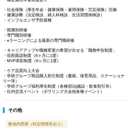
・社会保険（厚生年金・健康保険・雇用保険・労災保険）完備
・健康診断（法定検診、婦人科検診、生活習慣病検診）
・インフルエンザ予防接種
・階層別研修
・専門職別研修
・eラーニングによる最新の専門職研修
・キャリアアップや職種変更の希望が出せる「職務申告制度」
・役割面談制度（6ヶ月に1度）
・MVP表彰制度（6ヶ月に1度）
・ケア品質向上大会
・学研グループ商品購入割引制度（書籍、保育用品、ステーショナ
リー等）
・学研グループ福利厚生制度（各種宿泊j施設・飲食割引等）
・社内交流イベント（ボウリング大会他各種イベント）
その他
敷地内禁煙（特定喫煙所あり）