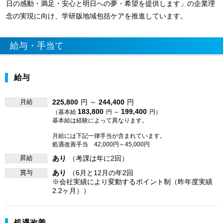
日の感動・満足・安心と明日への夢・希望を提供します」の企業理
念の実現に向け、学研版地域包括ケアを推進しています。
給与・手当て
給与
月給
225,800
円 ～
244,400
円
183,800
199,400
（基本給
円 ～
円）
基本給は経験によって異なります。
月給には下記一律手当が含まれています。
処遇改善手当 42,000円～45,000円
昇給
あり
（考課は年に2回）
賞与
あり
（6月と12月の年2回
※会社実績により変動するポイント制（昨年度実績
2.2ヶ月））
処遇改善