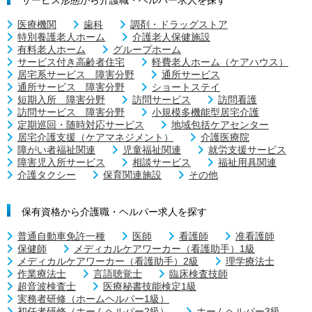
医療機関
歯科
調剤・ドラッグストア
特別養護老人ホーム
介護老人保健施設
有料老人ホーム
グループホーム
サービス付き高齢者住宅
軽費老人ホーム（ケアハウス）
居宅系サービス 障害分野
通所サービス
通所サービス 障害分野
ショートステイ
短期入所 障害分野
訪問サービス
訪問看護
訪問サービス 障害分野
小規模多機能型居宅介護
定期巡回・随時対応サービス
地域包括ケアセンター
居宅介護支援（ケアマネジメント）
介護医療院
障がい者福祉関連
児童福祉関連
就労支援サービス
障害児入所サービス
相談サービス
福祉用具関連
介護タクシー
保育関連施設
その他
保有資格から介護職・ヘルパー求人を探す
普通自動車免許一種
医師
看護師
准看護師
保健師
メディカルケアワーカー（看護助手）1級
メディカルケアワーカー（看護助手）2級
理学療法士
作業療法士
言語聴覚士
臨床検査技師
超音波検査士
医療秘書技能検定1級
実務者研修（ホームヘルパー1級）
初任者研修（ホームヘルパー2級）
ホームヘルパー3級