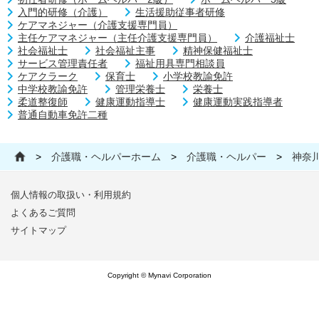
入門的研修（介護）
生活援助従事者研修
ケアマネジャー（介護支援専門員）
主任ケアマネジャー（主任介護支援専門員）
介護福祉士
社会福祉士
社会福祉主事
精神保健福祉士
サービス管理責任者
福祉用具専門相談員
ケアクラーク
保育士
小学校教諭免許
中学校教諭免許
管理栄養士
栄養士
柔道整復師
健康運動指導士
健康運動実践指導者
普通自動車免許二種
>
介護職・ヘルパーホーム
>
介護職・ヘルパー
>
神奈
個人情報の取扱い・利用規約
よくあるご質問
サイトマップ
Copyright © Mynavi Corporation