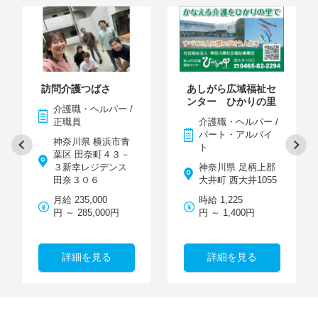
訪問介護つばさ
あしがら広域福祉セ
ンター ひかりの里
介護職・ヘルパー /
正職員
介護職・ヘルパー /
パート・アルバイ
神奈川県 横浜市青
ト
葉区 田奈町４３－
３新幸レジデンス
神奈川県 足柄上郡
田奈３０６
大井町 西大井1055
月給 235,000
時給 1,225
円 ～ 285,000円
円 ～ 1,400円
詳細を見る
詳細を見る