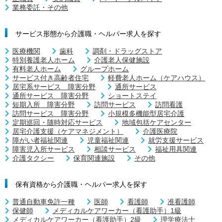
業務委託・その他
サービス形態から介護職・ヘルパー求人を探す
医療機関
歯科
調剤・ドラッグストア
特別養護老人ホーム
介護老人保健施設
有料老人ホーム
グループホーム
サービス付き高齢者住宅
軽費老人ホーム（ケアハウス）
居宅系サービス 障害分野
通所サービス
通所サービス 障害分野
ショートステイ
短期入所 障害分野
訪問サービス
訪問看護
訪問サービス 障害分野
小規模多機能型居宅介護
定期巡回・随時対応サービス
地域包括ケアセンター
居宅介護支援（ケアマネジメント）
介護医療院
障がい者福祉関連
児童福祉関連
就労支援サービス
障害児入所サービス
相談サービス
福祉用具関連
介護タクシー
保育関連施設
その他
保有資格から介護職・ヘルパー求人を探す
普通自動車免許一種
医師
看護師
准看護師
保健師
メディカルケアワーカー（看護助手）1級
メディカルケアワーカー（看護助手）2級
理学療法士