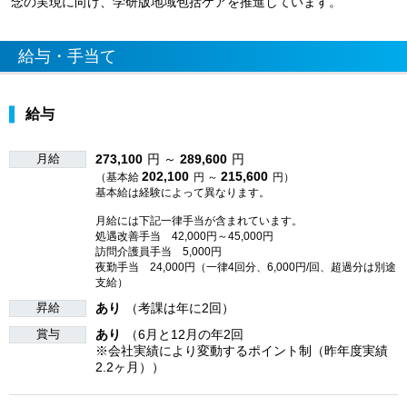
念の実現に向け、学研版地域包括ケアを推進しています。
給与・手当て
給与
月給
273,100
円 ～
289,600
円
202,100
215,600
（基本給
円 ～
円）
基本給は経験によって異なります。
月給には下記一律手当が含まれています。
処遇改善手当 42,000円～45,000円
訪問介護員手当 5,000円
夜勤手当 24,000円（一律4回分、6,000円/回、超過分は別途
支給）
昇給
あり
（考課は年に2回）
賞与
あり
（6月と12月の年2回
※会社実績により変動するポイント制（昨年度実績
2.2ヶ月））