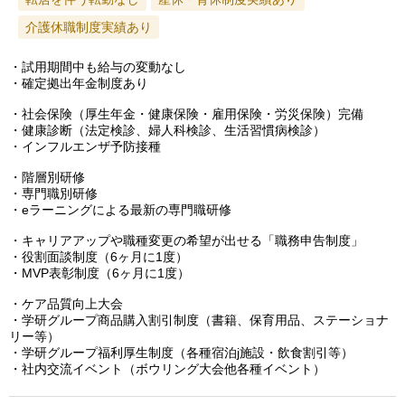
介護休職制度実績あり
・試用期間中も給与の変動なし
・確定拠出年金制度あり
・社会保険（厚生年金・健康保険・雇用保険・労災保険）完備
・健康診断（法定検診、婦人科検診、生活習慣病検診）
・インフルエンザ予防接種
・階層別研修
・専門職別研修
・eラーニングによる最新の専門職研修
・キャリアアップや職種変更の希望が出せる「職務申告制度」
・役割面談制度（6ヶ月に1度）
・MVP表彰制度（6ヶ月に1度）
・ケア品質向上大会
・学研グループ商品購入割引制度（書籍、保育用品、ステーショナ
リー等）
・学研グループ福利厚生制度（各種宿泊j施設・飲食割引等）
・社内交流イベント（ボウリング大会他各種イベント）