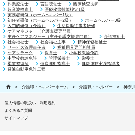
作業療法士
言語聴覚士
臨床検査技師
超音波検査士
医療秘書技能検定1級
実務者研修（ホームヘルパー1級）
初任者研修（ホームヘルパー2級）
ホームヘルパー3級
入門的研修（介護）
生活援助従事者研修
ケアマネジャー（介護支援専門員）
主任ケアマネジャー（主任介護支援専門員）
介護福祉士
社会福祉士
社会福祉主事
精神保健福祉士
サービス管理責任者
福祉用具専門相談員
ケアクラーク
保育士
小学校教諭免許
中学校教諭免許
管理栄養士
栄養士
柔道整復師
健康運動指導士
健康運動実践指導者
普通自動車免許二種
>
介護職・ヘルパーホーム
>
介護職・ヘルパー
>
神奈
個人情報の取扱い・利用規約
よくあるご質問
サイトマップ