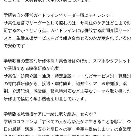
学研独自の運営ガイドラインでリーダー職にチャレンジ！
サ高住運営でリーダーとして悩むのは、サ高住のケアはどこまで対
応するのか？という点。ガイドラインには併設する訪問介護サービ
スと、生活支援サービスをどう組み合わせるのかが示されているの
で安心です！
学研独自の豊富な研修体制！集合研修のほか、スマホやタブレット
で受講できる映像研修が充実！
サ高住・訪問介護・通所・特定施設・・・などサービス別、職種別
の専門職研修から、接遇・虐待防止、認知症ケア、医療知識、薬
剤、介護記録、感染症、緊急時対応など主要なテーマを取り扱った
研修まで幅広く学ぶ機会を用意しています。
学研版地域包括ケアに一緒に取り組みませんか？
学研ココファンは「すべての人が心ゆたかに生きることを願い、今
日の感動・満足・安心と明日への夢・希望を提供します」の企業理