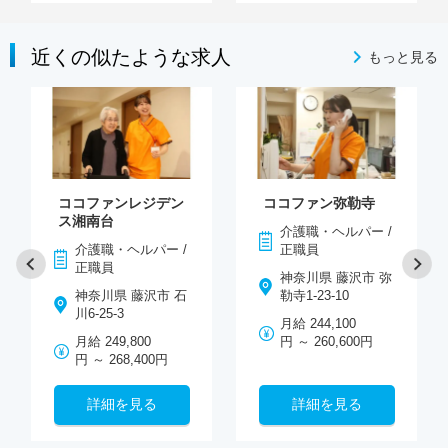
近くの似たような求人
もっと見る
ココファンレジデン
ココファン弥勒寺
ス湘南台
介護職・ヘルパー /
介護職・ヘルパー /
正職員
正職員
神奈川県 藤沢市 弥
神奈川県 藤沢市 石
勒寺1-23-10
川6-25-3
月給 244,100
月給 249,800
円 ～ 260,600円
円 ～ 268,400円
詳細を見る
詳細を見る