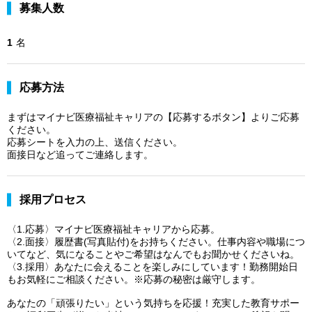
募集人数
1
名
応募方法
まずはマイナビ医療福祉キャリアの【応募するボタン】よりご応募
ください。
応募シートを入力の上、送信ください。
面接日など追ってご連絡します。
採用プロセス
〈1.応募〉マイナビ医療福祉キャリアから応募。
〈2.面接〉履歴書(写真貼付)をお持ちください。仕事内容や職場につ
いてなど、気になることやご希望はなんでもお聞かせくださいね。
〈3.採用〉あなたに会えることを楽しみにしています！勤務開始日
もお気軽にご相談ください。※応募の秘密は厳守します。
あなたの「頑張りたい」という気持ちを応援！充実した教育サポー