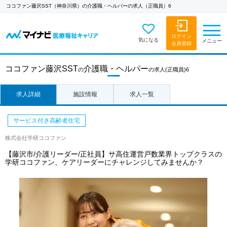
ココファン藤沢SST（神奈川県）の介護職・ヘルパーの求人（正職員）6
ログイン
気になる
メニュー
会員登録
ココファン藤沢SST
介護職・ヘルパー
の
の求人
(正職員)6
求人詳細
施設情報
求人一覧
サービス付き高齢者住宅
株式会社学研ココファン
【藤沢市/介護リーダー/正社員】サ高住運営戸数業界トップクラスの
学研ココファン、ケアリーダーにチャレンジしてみませんか？