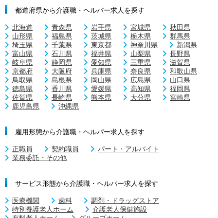
都道府県から介護職・ヘルパー求人を探す
北海道
青森県
岩手県
宮城県
秋田県
山形県
福島県
茨城県
栃木県
群馬県
埼玉県
千葉県
東京都
神奈川県
新潟県
富山県
石川県
福井県
山梨県
長野県
岐阜県
静岡県
愛知県
三重県
滋賀県
京都府
大阪府
兵庫県
奈良県
和歌山県
鳥取県
島根県
岡山県
広島県
山口県
徳島県
香川県
愛媛県
高知県
福岡県
佐賀県
長崎県
熊本県
大分県
宮崎県
鹿児島県
沖縄県
雇用形態から介護職・ヘルパー求人を探す
正職員
契約職員
パート・アルバイト
業務委託・その他
サービス形態から介護職・ヘルパー求人を探す
医療機関
歯科
調剤・ドラッグストア
特別養護老人ホーム
介護老人保健施設
有料老人ホーム
グループホーム