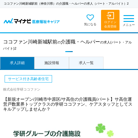
ココファン川崎新城駅前（神奈川県）の介護職・ヘルパーの求人（パート・アルバイト）2
ログイン
気になる
メニュー
会員登録
ココファン川崎新城駅前
介護職・ヘルパー
の
の求人
(パート・アル
バイト)2
求人詳細
施設情報
求人一覧
サービス付き高齢者住宅
株式会社学研ココファン
【新規オープン/川崎市中原区/サ高住の介護職員/パート】サ高住運
営戸数業界トップクラスの学研ココファン、ケアスタッフとしてス
キルアップしませんか？