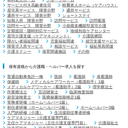
サービス付き高齢者住宅
軽費老人ホーム（ケアハウス）
居宅系サービス 障害分野
通所サービス
通所サービス 障害分野
ショートステイ
短期入所 障害分野
訪問サービス
訪問看護
訪問サービス 障害分野
小規模多機能型居宅介護
定期巡回・随時対応サービス
地域包括ケアセンター
居宅介護支援（ケアマネジメント）
介護医療院
障がい者福祉関連
児童福祉関連
就労支援サービス
障害児入所サービス
相談サービス
福祉用具関連
介護タクシー
保育関連施設
その他
保有資格から介護職・ヘルパー求人を探す
普通自動車免許一種
医師
看護師
准看護師
保健師
メディカルケアワーカー（看護助手）1級
メディカルケアワーカー（看護助手）2級
理学療法士
作業療法士
言語聴覚士
臨床検査技師
超音波検査士
医療秘書技能検定1級
実務者研修（ホームヘルパー1級）
初任者研修（ホームヘルパー2級）
ホームヘルパー3級
入門的研修（介護）
生活援助従事者研修
ケアマネジャー（介護支援専門員）
主任ケアマネジャー（主任介護支援専門員）
介護福祉士
社会福祉士
社会福祉主事
精神保健福祉士