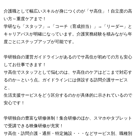
介護職として幅広いスキルが身につくのが「サ高住」！自立度の高
い方～重度ケアまで！
学研なら「スタッフ」→「コーチ（育成担当）」→「リーダー」と
キャリアパスが明確になっています。介護実務経験を積みながら年
度ごとにステップアップが可能です。
学研独自の運営ガイドラインがあるのでサ高住が初めての方も安心
してお仕事できます！
サ高住でスタッフとして悩むのは、サ高住のケアはどこまで対応す
るのか～という点。ガイドラインには併設する訪問介護サービス
と、
生活支援サービスをどう区分するのかが具体的に示されているので
安心です！
学研独自の豊富な研修体制！集合研修のほか、スマホやタブレット
で受講できる映像研修が充実！
サ高住・訪問介護・通所・特定施設・・・などサービス別、職種別