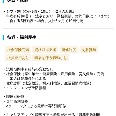
休日・休暇
・シフト制（公休月9～10日）※2月のみ8日
・年次有給休暇（※法令どおり、勤務実績、契約日数によります）
例）週5日勤務の場合、入社6ヶ月で10日付与
待遇・福利厚生
社会保険完備
資格取得支援
研修制度
制服貸与
社員登用あり
転居を伴う転勤なし
・試用期間中も給与の変動なし
・社会保険（厚生年金・健康保険・雇用保険・労災保険）完備
※加入は勤務条件による
・健康診断（法定検診、婦人科検診、生活習慣病検診）
・インフルエンザ予防接種
・階層別研修
・専門職別研修
・eラーニングによる最新の専門職研修
・キャリアアップや職種変更の希望が出せる「職務申告制度」