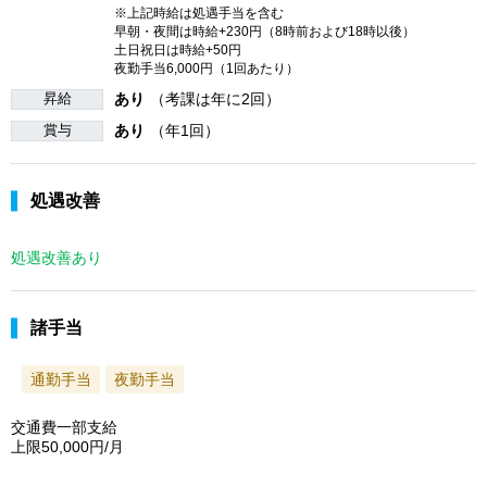
※上記時給は処遇手当を含む
早朝・夜間は時給+230円（8時前および18時以後）
土日祝日は時給+50円
夜勤手当6,000円（1回あたり）
昇給
あり
（考課は年に2回）
賞与
あり
（年1回）
処遇改善
処遇改善あり
諸手当
通勤手当
夜勤手当
交通費一部支給
上限50,000円/月