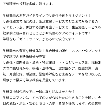
ア管理者の役割は多岐に渡ります。
学研独自の運営ガイドラインでサ高住全体をマネジメント！
サ高住運営で悩むのは、生活支援サービスでどこまで対応するの
か？という点。併設する訪問介護サービスと、生活支援サービスを
効果的に組み合わせることがサ高住のケアのポイントです！
学研なら「ガイドライン」があるので安心です！
学研独自の豊富な研修体制！集合研修のほか、スマホやタブレット
で受講できる映像研修が充実！
サ高住・訪問介護・通所・特定施設・・・などサービス別、職種別
の専門職研修から、接遇・虐待防止、認知症ケア、医療知識、薬
剤、介護記録、感染症、緊急時対応など主要なテーマを取り扱った
研修まで幅広く学ぶ機会を用意しています。
学研版地域包括ケアに一緒に取り組みませんか？
学研ココファンは「すべての人が心ゆたかに生きることを願い、今
日の感動・満足・安心と明日への夢・希望を提供します」の企業理