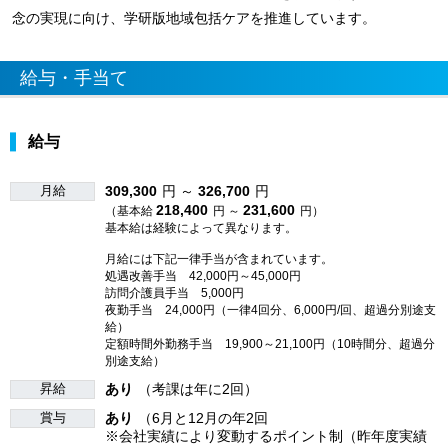
念の実現に向け、学研版地域包括ケアを推進しています。
給与・手当て
給与
月給
309,300
円 ～
326,700
円
218,400
231,600
（基本給
円 ～
円）
基本給は経験によって異なります。
月給には下記一律手当が含まれています。
処遇改善手当 42,000円～45,000円
訪問介護員手当 5,000円
夜勤手当 24,000円（一律4回分、6,000円/回、超過分別途支
給）
定額時間外勤務手当 19,900～21,100円（10時間分、超過分
別途支給）
昇給
あり
（考課は年に2回）
賞与
あり
（6月と12月の年2回
※会社実績により変動するポイント制（昨年度実績