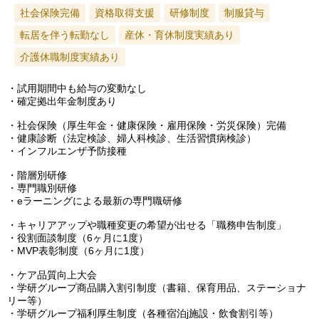
社会保険完備
資格取得支援
研修制度
制服貸与
転居を伴う転勤なし
産休・育休制度実績あり
介護休職制度実績あり
・試用期間中も給与の変動なし
・確定拠出年金制度あり
・社会保険（厚生年金・健康保険・雇用保険・労災保険）完備
・健康診断（法定検診、婦人科検診、生活習慣病検診）
・インフルエンザ予防接種
・階層別研修
・専門職別研修
・eラーニングによる最新の専門職研修
・キャリアアップや職種変更の希望が出せる「職務申告制度」
・役割面談制度（6ヶ月に1度）
・MVP表彰制度（6ヶ月に1度）
・ケア品質向上大会
・学研グループ商品購入割引制度（書籍、保育用品、ステーショナ
リー等）
・学研グループ福利厚生制度（各種宿泊j施設・飲食割引等）