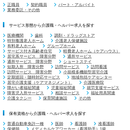
正職員
契約職員
パート・アルバイト
業務委託・その他
サービス形態から介護職・ヘルパー求人を探す
医療機関
歯科
調剤・ドラッグストア
特別養護老人ホーム
介護老人保健施設
有料老人ホーム
グループホーム
サービス付き高齢者住宅
軽費老人ホーム（ケアハウス）
居宅系サービス 障害分野
通所サービス
通所サービス 障害分野
ショートステイ
短期入所 障害分野
訪問サービス
訪問看護
訪問サービス 障害分野
小規模多機能型居宅介護
定期巡回・随時対応サービス
地域包括ケアセンター
居宅介護支援（ケアマネジメント）
介護医療院
障がい者福祉関連
児童福祉関連
就労支援サービス
障害児入所サービス
相談サービス
福祉用具関連
介護タクシー
保育関連施設
その他
保有資格から介護職・ヘルパー求人を探す
普通自動車免許一種
医師
看護師
准看護師
保健師
メディカルケアワーカー（看護助手）1級