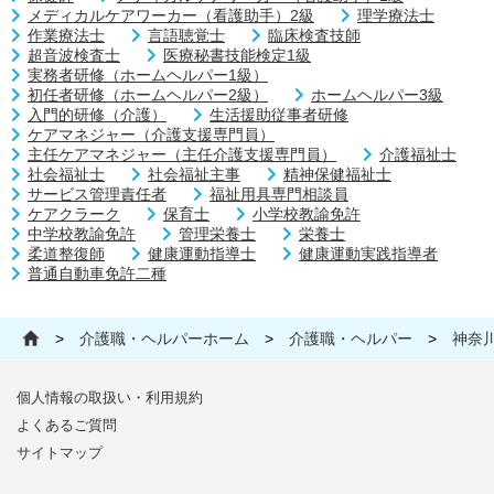
メディカルケアワーカー（看護助手）2級
理学療法士
作業療法士
言語聴覚士
臨床検査技師
超音波検査士
医療秘書技能検定1級
実務者研修（ホームヘルパー1級）
初任者研修（ホームヘルパー2級）
ホームヘルパー3級
入門的研修（介護）
生活援助従事者研修
ケアマネジャー（介護支援専門員）
主任ケアマネジャー（主任介護支援専門員）
介護福祉士
社会福祉士
社会福祉主事
精神保健福祉士
サービス管理責任者
福祉用具専門相談員
ケアクラーク
保育士
小学校教諭免許
中学校教諭免許
管理栄養士
栄養士
柔道整復師
健康運動指導士
健康運動実践指導者
普通自動車免許二種
>
介護職・ヘルパーホーム
>
介護職・ヘルパー
>
神奈
個人情報の取扱い・利用規約
よくあるご質問
サイトマップ