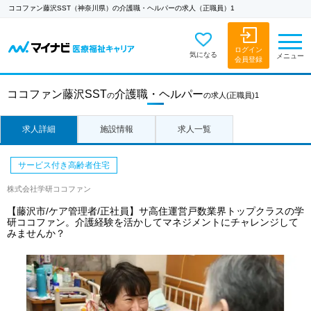
ココファン藤沢SST（神奈川県）の介護職・ヘルパーの求人（正職員）1
ログイン
気になる
メニュー
会員登録
ココファン藤沢SST
介護職・ヘルパー
の
の求人
(正職員)1
求人詳細
施設情報
求人一覧
サービス付き高齢者住宅
株式会社学研ココファン
【藤沢市/ケア管理者/正社員】サ高住運営戸数業界トップクラスの学
研ココファン。介護経験を活かしてマネジメントにチャレンジして
みませんか？