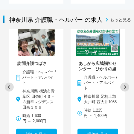
神奈川県 介護職・ヘルパー の求人
もっと見る
訪問介護つばさ
あしがら広域福祉セ
ンター ひかりの里
介護職・ヘルパー /
パート・アルバイ
介護職・ヘルパー /
ト
パート・アルバイ
ト
神奈川県 横浜市青
葉区 田奈町４３－
神奈川県 足柄上郡
３新幸レジデンス
大井町 西大井1055
田奈３０６
時給 1,225
時給 1,600
円 ～ 1,400円
円 ～ 2,000円