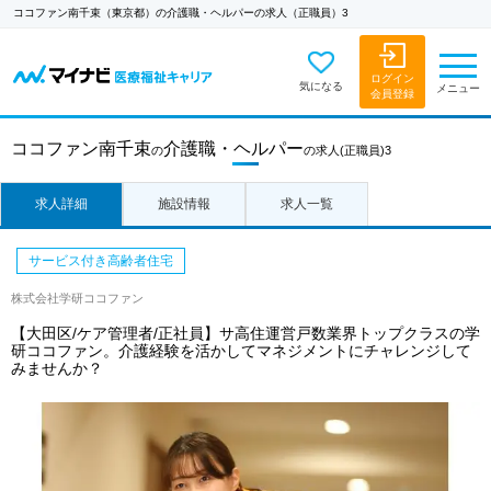
ココファン南千束（東京都）の介護職・ヘルパーの求人（正職員）3
ログイン
気になる
メニュー
会員登録
ココファン南千束
介護職・ヘルパー
の
の求人
(正職員)3
求人詳細
施設情報
求人一覧
サービス付き高齢者住宅
株式会社学研ココファン
【大田区/ケア管理者/正社員】サ高住運営戸数業界トップクラスの学
研ココファン。介護経験を活かしてマネジメントにチャレンジして
みませんか？