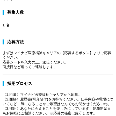
募集人数
1
名
応募方法
まずはマイナビ医療福祉キャリアの【応募するボタン】よりご応募
ください。
応募シートを入力の上、送信ください。
面接日など追ってご連絡します。
採用プロセス
〈1.応募〉マイナビ医療福祉キャリアから応募。
〈2.面接〉履歴書(写真貼付)をお持ちください。仕事内容や職場につ
いてなど、気になることやご希望はなんでもお聞かせくださいね。
〈3.採用〉あなたに会えることを楽しみにしています！勤務開始日
もお気軽にご相談ください。※応募の秘密は厳守します。