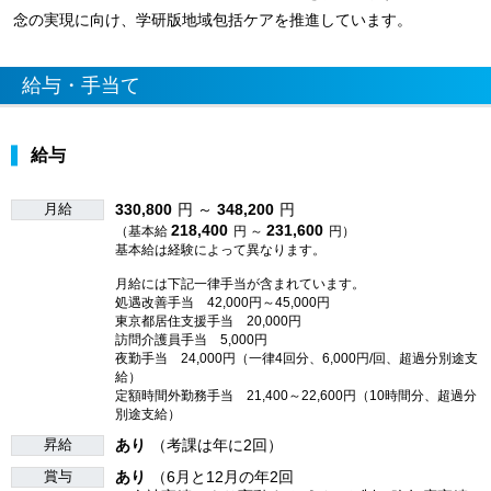
念の実現に向け、学研版地域包括ケアを推進しています。
給与・手当て
給与
月給
330,800
円 ～
348,200
円
218,400
231,600
（基本給
円 ～
円）
基本給は経験によって異なります。
月給には下記一律手当が含まれています。
処遇改善手当 42,000円～45,000円
東京都居住支援手当 20,000円
訪問介護員手当 5,000円
夜勤手当 24,000円（一律4回分、6,000円/回、超過分別途支
給）
定額時間外勤務手当 21,400～22,600円（10時間分、超過分
別途支給）
昇給
あり
（考課は年に2回）
賞与
あり
（6月と12月の年2回