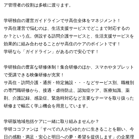
ア管理者の役割は多岐に渡ります。
学研独自の運営ガイドラインでサ高住全体をマネジメント！
サ高住運営で悩むのは、生活支援サービスでどこまで対応するの
か？という点。併設する訪問介護サービスと、生活支援サービスを
効果的に組み合わせることがサ高住のケアのポイントです！
学研なら「ガイドライン」があるので安心です！
学研独自の豊富な研修体制！集合研修のほか、スマホやタブレット
で受講できる映像研修が充実！
サ高住・訪問介護・通所・特定施設・・・などサービス別、職種別
の専門職研修から、接遇・虐待防止、認知症ケア、医療知識、薬
剤、介護記録、感染症、緊急時対応など主要なテーマを取り扱った
研修まで幅広く学ぶ機会を用意しています。
学研版地域包括ケアに一緒に取り組みませんか？
学研ココファンは「すべての人が心ゆたかに生きることを願い、今
日の感動・満足・安心と明日への夢・希望を提供します」の企業理