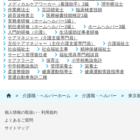
メディカルケアワーカー（看護助手）2級
理学療法士
作業療法士
言語聴覚士
臨床検査技師
超音波検査士
医療秘書技能検定1級
実務者研修（ホームヘルパー1級）
初任者研修（ホームヘルパー2級）
ホームヘルパー3級
入門的研修（介護）
生活援助従事者研修
ケアマネジャー（介護支援専門員）
主任ケアマネジャー（主任介護支援専門員）
介護福祉士
社会福祉士
社会福祉主事
精神保健福祉士
サービス管理責任者
福祉用具専門相談員
ケアクラーク
保育士
小学校教諭免許
中学校教諭免許
管理栄養士
栄養士
柔道整復師
健康運動指導士
健康運動実践指導者
普通自動車免許二種
>
介護職・ヘルパーホーム
>
介護職・ヘルパー
>
東京
個人情報の取扱い・利用規約
よくあるご質問
サイトマップ