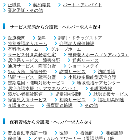
正職員
契約職員
パート・アルバイト
業務委託・その他
サービス形態から介護職・ヘルパー求人を探す
医療機関
歯科
調剤・ドラッグストア
特別養護老人ホーム
介護老人保健施設
有料老人ホーム
グループホーム
サービス付き高齢者住宅
軽費老人ホーム（ケアハウス）
居宅系サービス 障害分野
通所サービス
通所サービス 障害分野
ショートステイ
短期入所 障害分野
訪問サービス
訪問看護
訪問サービス 障害分野
小規模多機能型居宅介護
定期巡回・随時対応サービス
地域包括ケアセンター
居宅介護支援（ケアマネジメント）
介護医療院
障がい者福祉関連
児童福祉関連
就労支援サービス
障害児入所サービス
相談サービス
福祉用具関連
介護タクシー
保育関連施設
その他
保有資格から介護職・ヘルパー求人を探す
普通自動車免許一種
医師
看護師
准看護師
保健師
メディカルケアワーカー（看護助手）1級