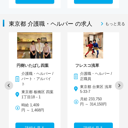
東京都 介護職・ヘルパー の求人
もっと見る
円樹いたばし四葉
フレスコ浅草
介護職・ヘルパー /
介護職・ヘルパー /
パート・アルバイ
正職員
ト
東京都 台東区 浅草
5-33-7
東京都 板橋区 四葉
1丁目18－1
月給 233,750
円 ～ 314,150円
時給 1,409
円 ～ 1,468円
詳細を見る
詳細を見る