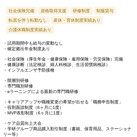
社会保険完備
資格取得支援
研修制度
制服貸与
転居を伴う転勤なし
産休・育休制度実績あり
介護休職制度実績あり
・試用期間中も給与の変動なし
・確定拠出年金制度あり
・社会保険（厚生年金・健康保険・雇用保険・労災保険）完備
・健康診断（法定検診、婦人科検診、生活習慣病検診）
・インフルエンザ予防接種
・階層別研修
・専門職別研修
・eラーニングによる最新の専門職研修
・キャリアアップや職種変更の希望が出せる「職務申告制度」
・役割面談制度（6ヶ月に1度）
・MVP表彰制度（6ヶ月に1度）
・ケア品質向上大会
・学研グループ商品購入割引制度（書籍、保育用品、ステーショナ
リー等）