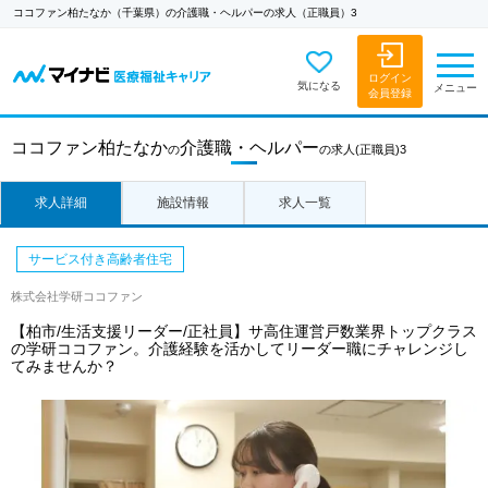
ココファン柏たなか（千葉県）の介護職・ヘルパーの求人（正職員）3
ログイン
気になる
メニュー
会員登録
ココファン柏たなか
介護職・ヘルパー
の
の求人
(正職員)3
求人詳細
施設情報
求人一覧
サービス付き高齢者住宅
株式会社学研ココファン
【柏市/生活支援リーダー/正社員】サ高住運営戸数業界トップクラス
の学研ココファン。介護経験を活かしてリーダー職にチャレンジし
てみませんか？