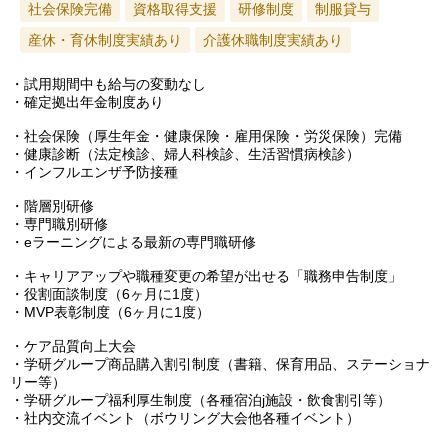
社会保険完備
資格取得支援
研修制度
制服貸与
産休・育休制度実績あり
介護休職制度実績あり
・試用期間中も給与の変動なし
・確定拠出年金制度あり
・社会保険（厚生年金・健康保険・雇用保険・労災保険）完備
・健康診断（法定検診、婦人科検診、生活習慣病検診）
・インフルエンザ予防接種
・階層別研修
・専門職別研修
・eラーニングによる最新の専門職研修
・キャリアアップや職種変更の希望が出せる「職務申告制度」
・役割面談制度（6ヶ月に1度）
・MVP表彰制度（6ヶ月に1度）
・ケア品質向上大会
・学研グループ商品購入割引制度（書籍、保育用品、ステーショナ
リー等）
・学研グループ福利厚生制度（各種宿泊j施設・飲食割引等）
・社内交流イベント（ボウリング大会他各種イベント）