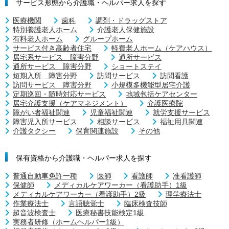
サービス形態から介護職・ヘルパー求人を探す
医療機関
歯科
調剤・ドラッグストア
特別養護老人ホーム
介護老人保健施設
有料老人ホーム
グループホーム
サービス付き高齢者住宅
軽費老人ホーム（ケアハウス）
居宅系サービス 障害分野
通所サービス
通所サービス 障害分野
ショートステイ
短期入所 障害分野
訪問サービス
訪問看護
訪問サービス 障害分野
小規模多機能型居宅介護
定期巡回・随時対応サービス
地域包括ケアセンター
居宅介護支援（ケアマネジメント）
介護医療院
障がい者福祉関連
児童福祉関連
就労支援サービス
障害児入所サービス
相談サービス
福祉用具関連
介護タクシー
保育関連施設
その他
保有資格から介護職・ヘルパー求人を探す
普通自動車免許一種
医師
看護師
准看護師
保健師
メディカルケアワーカー（看護助手）1級
メディカルケアワーカー（看護助手）2級
理学療法士
作業療法士
言語聴覚士
臨床検査技師
超音波検査士
医療秘書技能検定1級
実務者研修（ホームヘルパー1級）