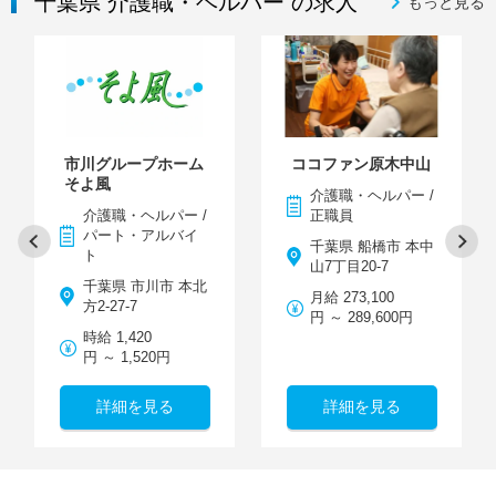
千葉県 介護職・ヘルパー の求人
もっと見る
市川グループホーム
ココファン原木中山
そよ風
介護職・ヘルパー /
介護職・ヘルパー /
正職員
パート・アルバイ
千葉県 船橋市 本中
ト
山7丁目20-7
千葉県 市川市 本北
月給 273,100
方2-27-7
円 ～ 289,600円
時給 1,420
円 ～ 1,520円
詳細を見る
詳細を見る