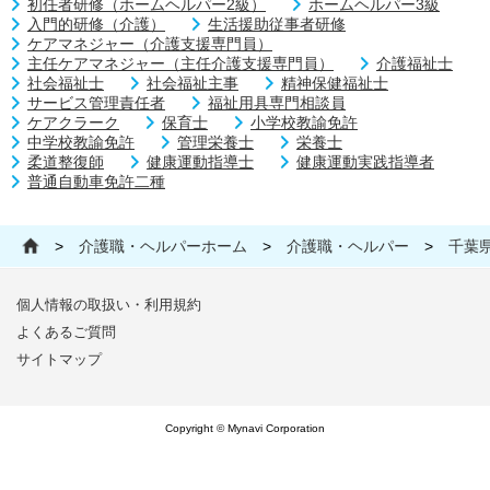
初任者研修（ホームヘルパー2級）
ホームヘルパー3級
入門的研修（介護）
生活援助従事者研修
ケアマネジャー（介護支援専門員）
主任ケアマネジャー（主任介護支援専門員）
介護福祉士
社会福祉士
社会福祉主事
精神保健福祉士
サービス管理責任者
福祉用具専門相談員
ケアクラーク
保育士
小学校教諭免許
中学校教諭免許
管理栄養士
栄養士
柔道整復師
健康運動指導士
健康運動実践指導者
普通自動車免許二種
>
介護職・ヘルパーホーム
>
介護職・ヘルパー
>
千葉
個人情報の取扱い・利用規約
よくあるご質問
サイトマップ
Copyright © Mynavi Corporation