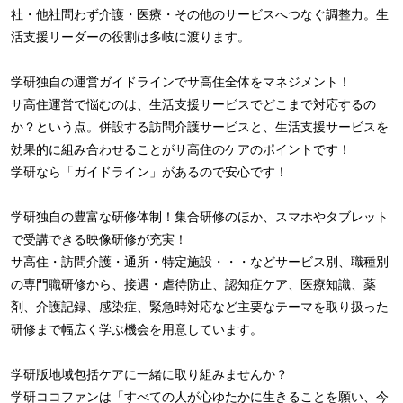
社・他社問わず介護・医療・その他のサービスへつなぐ調整力。生
活支援リーダーの役割は多岐に渡ります。
学研独自の運営ガイドラインでサ高住全体をマネジメント！
サ高住運営で悩むのは、生活支援サービスでどこまで対応するの
か？という点。併設する訪問介護サービスと、生活支援サービスを
効果的に組み合わせることがサ高住のケアのポイントです！
学研なら「ガイドライン」があるので安心です！
学研独自の豊富な研修体制！集合研修のほか、スマホやタブレット
で受講できる映像研修が充実！
サ高住・訪問介護・通所・特定施設・・・などサービス別、職種別
の専門職研修から、接遇・虐待防止、認知症ケア、医療知識、薬
剤、介護記録、感染症、緊急時対応など主要なテーマを取り扱った
研修まで幅広く学ぶ機会を用意しています。
学研版地域包括ケアに一緒に取り組みませんか？
学研ココファンは「すべての人が心ゆたかに生きることを願い、今