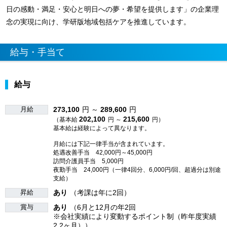
日の感動・満足・安心と明日への夢・希望を提供します」の企業理
念の実現に向け、学研版地域包括ケアを推進しています。
給与・手当て
給与
月給
273,100
円 ～
289,600
円
202,100
215,600
（基本給
円 ～
円）
基本給は経験によって異なります。
月給には下記一律手当が含まれています。
処遇改善手当 42,000円～45,000円
訪問介護員手当 5,000円
夜勤手当 24,000円（一律4回分、6,000円/回、超過分は別途
支給）
昇給
あり
（考課は年に2回）
賞与
あり
（6月と12月の年2回
※会社実績により変動するポイント制（昨年度実績
2.2ヶ月））