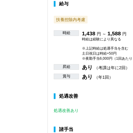
給与
扶養控除内考慮
時給
1,438
1,588
円 ～
円
時給は経験により異なる
※上記時給は処遇手当を含む
土日祝日は時給+50円
※夜勤手当6,000円（1回あたり
昇給
あり
（考課は年に2回）
賞与
あり
（年1回）
処遇改善
処遇改善あり
諸手当