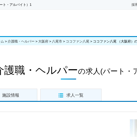
ート・アルバイト）1
採
ーム
>
介護職・ヘルパー
>
大阪府
>
八尾市
>
ココファン八尾
>
ココファン八尾 （大阪府）
介護職・ヘルパー
の求人
(パート・
施設情報
求人一覧