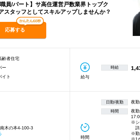
護職員/パート】サ高住運営戸数業界トップク
アスタッフとしてスキルアップしませんか？
応募する
高齢者住宅
時給
1,4
パー
バイト
給与
夜勤
日勤/夜勤
夜勤
時間
17:
※シ
南木の本4-100-3
詳
る
※勤
時間
※1