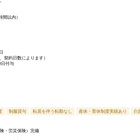
。
時間以内）
日
、契約日数によります）
0日付与
度
制服貸与
転居を伴う転勤なし
産休・育休制度実績あり
介
険・労災保険）完備