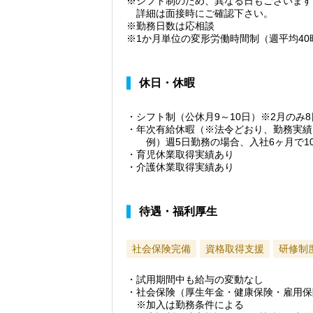
※シフト制のため、異なる日もございます
詳細は面接時にご確認下さい。
※勤務日数は応相談
※1か月単位の変形労働時間制（週平均40
休日・休暇
・シフト制（公休月9～10日）※2月のみ8
・年次有給休暇（※法令どおり、勤務実績
例）週5日勤務の場合、入社6ヶ月で1
・育児休業取得実績あり
・介護休業取得実績あり
待遇・福利厚生
社会保険完備
資格取得支援
研修制
・試用期間中も給与の変動なし
・社会保険（厚生年金・健康保険・雇用保
※加入は勤務条件による