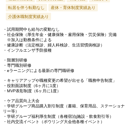
転居を伴う転勤なし
産休・育休制度実績あり
介護休職制度実績あり
・試用期間中も給与の変動なし
・社会保険（厚生年金・健康保険・雇用保険・労災保険）完備
※加入は勤務条件による
・健康診断（法定検診、婦人科検診、生活習慣病検診）
・インフルエンザ予防接種
・階層別研修
・専門職別研修
・eラーニングによる最新の専門職研修
・キャリアアップや職種変更の希望が出せる「職務申告制度」
・役割面談制度（6ヶ月に1度）
・MVP表彰制度（6ヶ月に1度）
・ケア品質向上大会
・学研グループ商品購入割引制度（書籍、保育用品、ステーショナ
リー等）
・学研グループ福利厚生制度（各種宿泊j施設・飲食割引等）
・社内交流イベント（ボウリング大会他各種イベント）