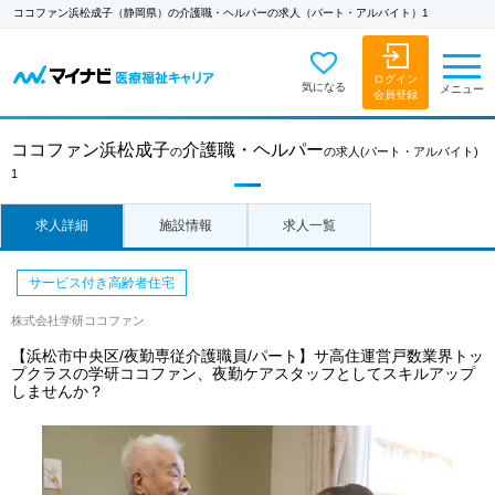
ココファン浜松成子（静岡県）の介護職・ヘルパーの求人（パート・アルバイト）1
ログイン
気になる
メニュー
会員登録
ココファン浜松成子
介護職・ヘルパー
の
の求人
(パート・アルバイト)
1
求人詳細
施設情報
求人一覧
サービス付き高齢者住宅
株式会社学研ココファン
【浜松市中央区/夜勤専従介護職員/パート】サ高住運営戸数業界トッ
プクラスの学研ココファン、夜勤ケアスタッフとしてスキルアップ
しませんか？