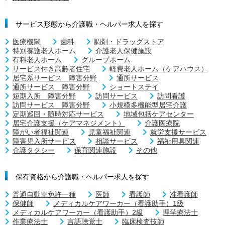
サービス形態から介護職・ヘルパー求人を探す
医療機関
歯科
調剤・ドラッグストア
特別養護老人ホーム
介護老人保健施設
有料老人ホーム
グループホーム
サービス付き高齢者住宅
軽費老人ホーム（ケアハウス）
居宅系サービス 障害分野
通所サービス
通所サービス 障害分野
ショートステイ
短期入所 障害分野
訪問サービス
訪問看護
訪問サービス 障害分野
小規模多機能型居宅介護
定期巡回・随時対応サービス
地域包括ケアセンター
居宅介護支援（ケアマネジメント）
介護医療院
障がい者福祉関連
児童福祉関連
就労支援サービス
障害児入所サービス
相談サービス
福祉用具関連
介護タクシー
保育関連施設
その他
保有資格から介護職・ヘルパー求人を探す
普通自動車免許一種
医師
看護師
准看護師
保健師
メディカルケアワーカー（看護助手）1級
メディカルケアワーカー（看護助手）2級
理学療法士
作業療法士
言語聴覚士
臨床検査技師