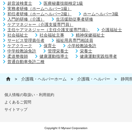
超音波検査士
医療秘書技能検定1級
実務者研修（ホームヘルパー1級）
初任者研修（ホームヘルパー2級）
ホームヘルパー3級
入門的研修（介護）
生活援助従事者研修
ケアマネジャー（介護支援専門員）
主任ケアマネジャー（主任介護支援専門員）
介護福祉士
社会福祉士
社会福祉主事
精神保健福祉士
サービス管理責任者
福祉用具専門相談員
ケアクラーク
保育士
小学校教諭免許
中学校教諭免許
管理栄養士
栄養士
柔道整復師
健康運動指導士
健康運動実践指導者
普通自動車免許二種
>
介護職・ヘルパーホーム
>
介護職・ヘルパー
>
静岡
個人情報の取扱い・利用規約
よくあるご質問
サイトマップ
Copyright © Mynavi Corporation