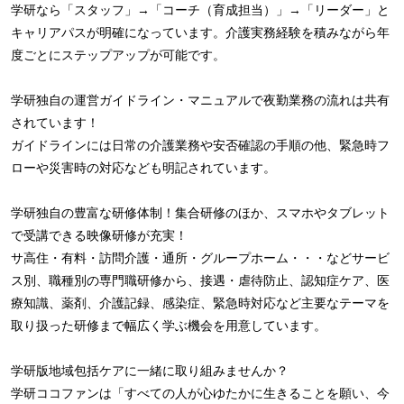
学研なら「スタッフ」→「コーチ（育成担当）」→「リーダー」と
キャリアパスが明確になっています。介護実務経験を積みながら年
度ごとにステップアップが可能です。
学研独自の運営ガイドライン・マニュアルで夜勤業務の流れは共有
されています！
ガイドラインには日常の介護業務や安否確認の手順の他、緊急時フ
ローや災害時の対応なども明記されています。
学研独自の豊富な研修体制！集合研修のほか、スマホやタブレット
で受講できる映像研修が充実！
サ高住・有料・訪問介護・通所・グループホーム・・・などサービ
ス別、職種別の専門職研修から、接遇・虐待防止、認知症ケア、医
療知識、薬剤、介護記録、感染症、緊急時対応など主要なテーマを
取り扱った研修まで幅広く学ぶ機会を用意しています。
学研版地域包括ケアに一緒に取り組みませんか？
学研ココファンは「すべての人が心ゆたかに生きることを願い、今