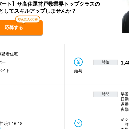
/パート】サ高住運営戸数業界トップクラスの
としてスキルアップしませんか？
応募する
高齢者住宅
時給
1,4
パー
バイト
給与
早番
時間
日勤
遅番
夜勤
※シ
境1-16-18
詳
る