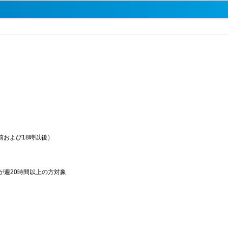
前および18時以後）
月
が週20時間以上の方対象