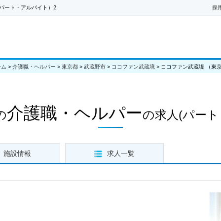
パート・アルバイト）2
採
ーム
>
介護職・ヘルパー
>
東京都
>
武蔵野市
>
ココファン武蔵境
>
ココファン武蔵境 （東
介護職・ヘルパー
の
の求人
(パート
施設情報
求人一覧