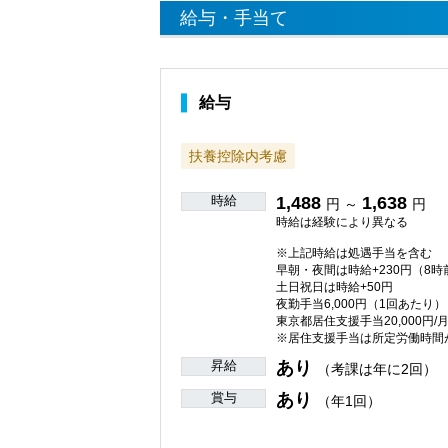
給与・手当て
給与
扶養控除内考慮
時給
1,488
1,638
円 ～
円
時給は経験により異なる
※上記時給は処遇手当を含む
早朝・夜間は時給+230円（8時
土日祝日は時給+50円
夜勤手当6,000円（1回あたり）
東京都居住支援手当20,000円/
※居住支援手当は所定労働時間
昇給
あり
（考課は年に2回）
賞与
あり
（年1回）