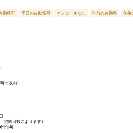
み勤務可
平日のみ勤務可
オンコールなし
午前のみ勤務
午後
。
0時間以内）
日
、契約日数によります）
0日付与