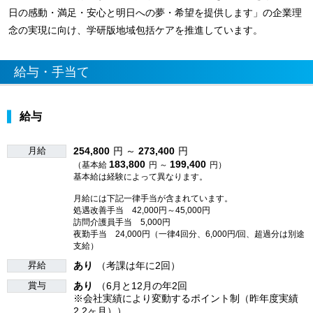
日の感動・満足・安心と明日への夢・希望を提供します」の企業理
念の実現に向け、学研版地域包括ケアを推進しています。
給与・手当て
給与
月給
254,800
円 ～
273,400
円
183,800
199,400
（基本給
円 ～
円）
基本給は経験によって異なります。
月給には下記一律手当が含まれています。
処遇改善手当 42,000円～45,000円
訪問介護員手当 5,000円
夜勤手当 24,000円（一律4回分、6,000円/回、超過分は別途
支給）
昇給
あり
（考課は年に2回）
賞与
あり
（6月と12月の年2回
※会社実績により変動するポイント制（昨年度実績
2.2ヶ月））