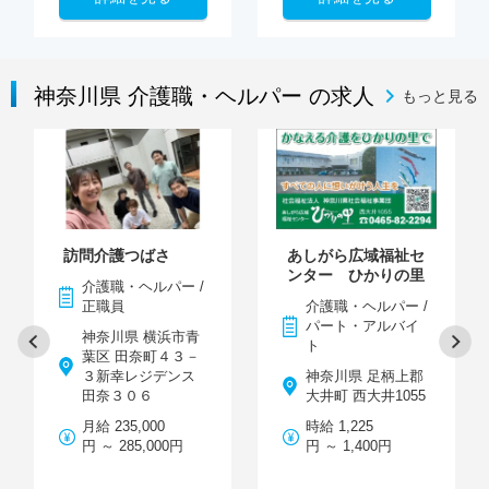
神奈川県 介護職・ヘルパー の求人
もっと見る
訪問介護つばさ
あしがら広域福祉セ
ンター ひかりの里
介護職・ヘルパー /
正職員
介護職・ヘルパー /
パート・アルバイ
神奈川県 横浜市青
ト
葉区 田奈町４３－
３新幸レジデンス
神奈川県 足柄上郡
田奈３０６
大井町 西大井1055
月給 235,000
時給 1,225
円 ～ 285,000円
円 ～ 1,400円