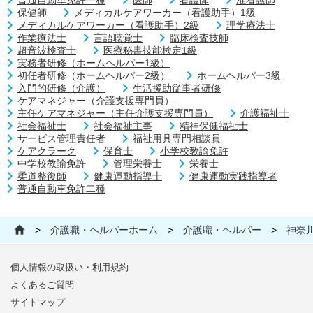
保健師
メディカルケアワーカー（看護助手）1級
メディカルケアワーカー（看護助手）2級
理学療法士
作業療法士
言語聴覚士
臨床検査技師
超音波検査士
医療秘書技能検定1級
実務者研修（ホームヘルパー1級）
初任者研修（ホームヘルパー2級）
ホームヘルパー3級
入門的研修（介護）
生活援助従事者研修
ケアマネジャー（介護支援専門員）
主任ケアマネジャー（主任介護支援専門員）
介護福祉士
社会福祉士
社会福祉主事
精神保健福祉士
サービス管理責任者
福祉用具専門相談員
ケアクラーク
保育士
小学校教諭免許
中学校教諭免許
管理栄養士
栄養士
柔道整復師
健康運動指導士
健康運動実践指導者
普通自動車免許二種
>
介護職・ヘルパーホーム
>
介護職・ヘルパー
>
神奈
個人情報の取扱い・利用規約
よくあるご質問
サイトマップ