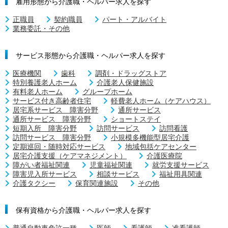
雇用形態から介護職・ヘルパー求人を探す
正職員
契約職員
パート・アルバイト
業務委託・その他
サービス形態から介護職・ヘルパー求人を探す
医療機関
歯科
調剤・ドラッグストア
特別養護老人ホーム
介護老人保健施設
有料老人ホーム
グループホーム
サービス付き高齢者住宅
軽費老人ホーム（ケアハウス）
居宅系サービス 障害分野
通所サービス
通所サービス 障害分野
ショートステイ
短期入所 障害分野
訪問サービス
訪問看護
訪問サービス 障害分野
小規模多機能型居宅介護
定期巡回・随時対応サービス
地域包括ケアセンター
居宅介護支援（ケアマネジメント）
介護医療院
障がい者福祉関連
児童福祉関連
就労支援サービス
障害児入所サービス
相談サービス
福祉用具関連
介護タクシー
保育関連施設
その他
保有資格から介護職・ヘルパー求人を探す
普通自動車免許一種
医師
看護師
准看護師