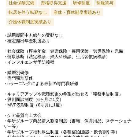
社会保険完備
資格取得支援
研修制度
制服貸与
転居を伴う転勤なし
産休・育休制度実績あり
介護休職制度実績あり
・試用期間中も給与の変動なし
・確定拠出年金制度あり
・社会保険（厚生年金・健康保険・雇用保険・労災保険）完備
・健康診断（法定検診、婦人科検診、生活習慣病検診）
・インフルエンザ予防接種
・階層別研修
・専門職別研修
・eラーニングによる最新の専門職研修
・キャリアアップや職種変更の希望が出せる「職務申告制度」
・役割面談制度（6ヶ月に1度）
・MVP表彰制度（6ヶ月に1度）
・ケア品質向上大会
・学研グループ商品購入割引制度（書籍、保育用品、ステーショナ
リー等）
・学研グループ福利厚生制度（各種宿泊j施設・飲食割引等）