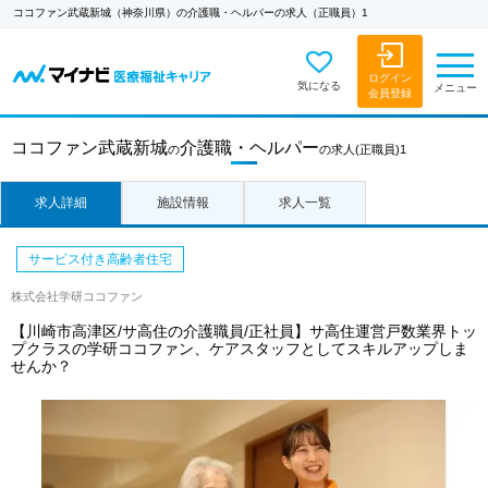
ココファン武蔵新城（神奈川県）の介護職・ヘルパーの求人（正職員）1
ログイン
気になる
メニュー
会員登録
ココファン武蔵新城
介護職・ヘルパー
の
の求人
(正職員)1
求人詳細
施設情報
求人一覧
サービス付き高齢者住宅
株式会社学研ココファン
【川崎市高津区/サ高住の介護職員/正社員】サ高住運営戸数業界トッ
プクラスの学研ココファン、ケアスタッフとしてスキルアップしま
せんか？