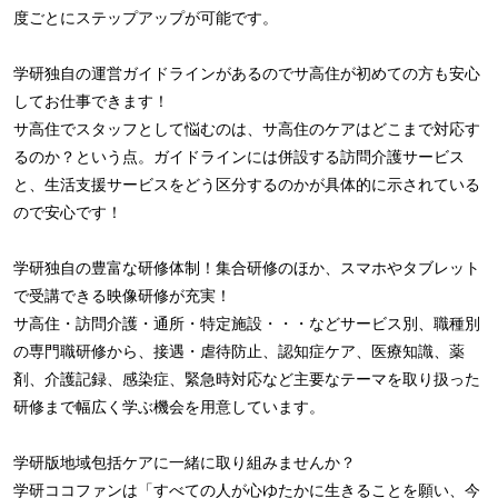
度ごとにステップアップが可能です。
学研独自の運営ガイドラインがあるのでサ高住が初めての方も安心
してお仕事できます！
サ高住でスタッフとして悩むのは、サ高住のケアはどこまで対応す
るのか？という点。ガイドラインには併設する訪問介護サービス
と、生活支援サービスをどう区分するのかが具体的に示されている
ので安心です！
学研独自の豊富な研修体制！集合研修のほか、スマホやタブレット
で受講できる映像研修が充実！
サ高住・訪問介護・通所・特定施設・・・などサービス別、職種別
の専門職研修から、接遇・虐待防止、認知症ケア、医療知識、薬
剤、介護記録、感染症、緊急時対応など主要なテーマを取り扱った
研修まで幅広く学ぶ機会を用意しています。
学研版地域包括ケアに一緒に取り組みませんか？
学研ココファンは「すべての人が心ゆたかに生きることを願い、今