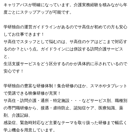
キャリアパスが明確になっています。介護実務経験を積みながら年
度ごとにステップアップが可能です。
学研独自の運営ガイドラインがあるのでサ高住が初めての方も安心
してお仕事できます！
サ高住でスタッフとして悩むのは、サ高住のケアはどこまで対応す
るのか？という点。ガイドラインには併設する訪問介護サービス
と、
生活支援サービスをどう区分するのかが具体的に示されているので
安心です！
学研独自の豊富な研修体制！集合研修のほか、スマホやタブレット
で受講できる映像研修が充実！
サ高住・訪問介護・通所・特定施設・・・などサービス別、職種別
の専門職研修から、接遇・虐待防止、認知症ケア、医療知識、薬
剤、介護記録、
感染症、緊急時対応など主要なテーマを取り扱った研修まで幅広く
学ぶ機会を用意しています。