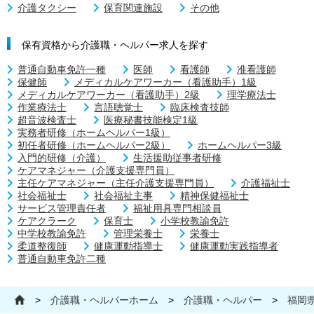
介護タクシー
保育関連施設
その他
保有資格から介護職・ヘルパー求人を探す
普通自動車免許一種
医師
看護師
准看護師
保健師
メディカルケアワーカー（看護助手）1級
メディカルケアワーカー（看護助手）2級
理学療法士
作業療法士
言語聴覚士
臨床検査技師
超音波検査士
医療秘書技能検定1級
実務者研修（ホームヘルパー1級）
初任者研修（ホームヘルパー2級）
ホームヘルパー3級
入門的研修（介護）
生活援助従事者研修
ケアマネジャー（介護支援専門員）
主任ケアマネジャー（主任介護支援専門員）
介護福祉士
社会福祉士
社会福祉主事
精神保健福祉士
サービス管理責任者
福祉用具専門相談員
ケアクラーク
保育士
小学校教諭免許
中学校教諭免許
管理栄養士
栄養士
柔道整復師
健康運動指導士
健康運動実践指導者
普通自動車免許二種
>
介護職・ヘルパーホーム
>
介護職・ヘルパー
>
福岡