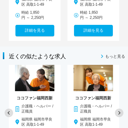
区 高取1-1-49
区 高取1-1-49
時給 1,850
時給 1,850
円 ～ 2,250円
円 ～ 2,250円
詳細を見る
詳細を見る
近くの似たような求人
もっと見る
ココファン福岡西新
ココファン福岡西新
介護職・ヘルパー /
介護職・ヘルパー /
正職員
正職員
福岡県 福岡市早良
福岡県 福岡市早良
区 高取1-1-49
区 高取1-1-49