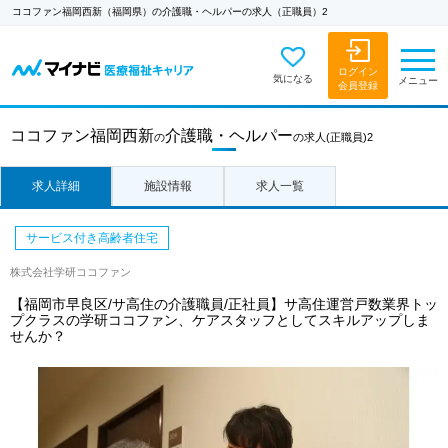
ココファン福岡西新（福岡県）の介護職・ヘルパーの求人（正職員）2
ログイン
気になる
メニュー
会員登録
ココファン福岡西新
介護職・ヘルパー
の
の求人
(正職員)2
求人詳細
施設情報
求人一覧
サービス付き高齢者住宅
株式会社学研ココファン
【福岡市早良区/サ高住の介護職員/正社員】サ高住運営戸数業界トッ
プクラスの学研ココファン、ケアスタッフとしてスキルアップしま
せんか？