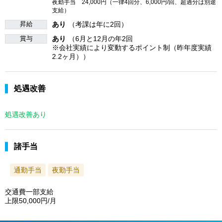
夜勤手当 24,000円（一律4回分、6,000円/回、超過分は別途
支給）
昇給
あり
（考課は年に2回）
賞与
あり
（6月と12月の年2回
※会社実績により変動するポイント制（昨年度実績
2.2ヶ月））
処遇改善
処遇改善あり
諸手当
通勤手当
夜勤手当
交通費一部支給
上限50,000円/月