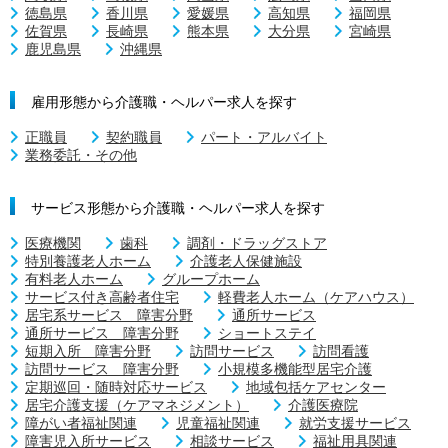
徳島県
香川県
愛媛県
高知県
福岡県
佐賀県
長崎県
熊本県
大分県
宮崎県
鹿児島県
沖縄県
雇用形態から介護職・ヘルパー求人を探す
正職員
契約職員
パート・アルバイト
業務委託・その他
サービス形態から介護職・ヘルパー求人を探す
医療機関
歯科
調剤・ドラッグストア
特別養護老人ホーム
介護老人保健施設
有料老人ホーム
グループホーム
サービス付き高齢者住宅
軽費老人ホーム（ケアハウス）
居宅系サービス 障害分野
通所サービス
通所サービス 障害分野
ショートステイ
短期入所 障害分野
訪問サービス
訪問看護
訪問サービス 障害分野
小規模多機能型居宅介護
定期巡回・随時対応サービス
地域包括ケアセンター
居宅介護支援（ケアマネジメント）
介護医療院
障がい者福祉関連
児童福祉関連
就労支援サービス
障害児入所サービス
相談サービス
福祉用具関連