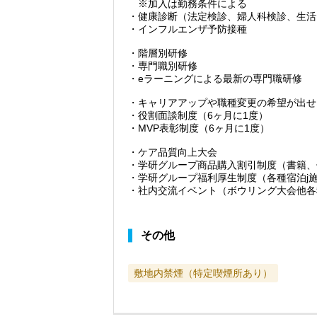
※加入は勤務条件による
・健康診断（法定検診、婦人科検診、生活
・インフルエンザ予防接種
・階層別研修
・専門職別研修
・eラーニングによる最新の専門職研修
・キャリアアップや職種変更の希望が出せ
・役割面談制度（6ヶ月に1度）
・MVP表彰制度（6ヶ月に1度）
・ケア品質向上大会
・学研グループ商品購入割引制度（書籍、
・学研グループ福利厚生制度（各種宿泊j
・社内交流イベント（ボウリング大会他各
その他
敷地内禁煙（特定喫煙所あり）