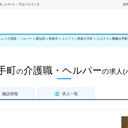
人（パート・アルバイト）2
採
ーム
>
介護職・ヘルパー
>
愛知県
>
豊橋市
>
ココファン豊橋大手町
>
ココファン豊橋大手町
手町
介護職・ヘルパー
の
の求人
施設情報
求人一覧