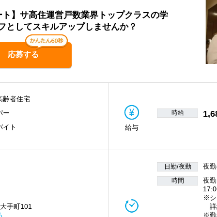
パート】サ高住運営戸数業界トップクラスの学
フとしてスキルアップしませんか？
応募する
高齢者住宅
時給
1,6
パー
バイト
給与
夜勤
日勤/夜勤
夜勤
時間
17:
※シ
大手町101
詳
る
※勤