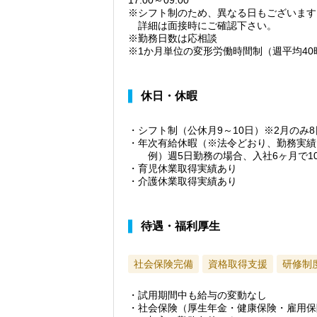
17:00～09:00
※シフト制のため、異なる日もございます
詳細は面接時にご確認下さい。
※勤務日数は応相談
※1か月単位の変形労働時間制（週平均40
休日・休暇
・シフト制（公休月9～10日）※2月のみ8
・年次有給休暇（※法令どおり、勤務実績
例）週5日勤務の場合、入社6ヶ月で1
・育児休業取得実績あり
・介護休業取得実績あり
待遇・福利厚生
社会保険完備
資格取得支援
研修制
・試用期間中も給与の変動なし
・社会保険（厚生年金・健康保険・雇用保