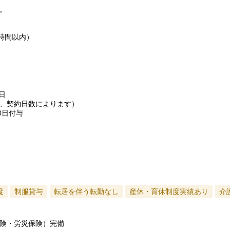
。
時間以内）
日
、契約日数によります）
0日付与
度
制服貸与
転居を伴う転勤なし
産休・育休制度実績あり
介
険・労災保険）完備