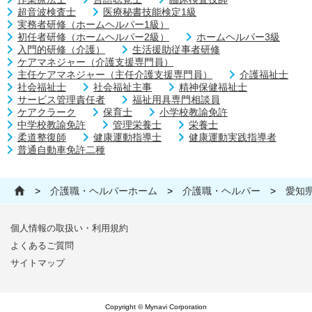
超音波検査士
医療秘書技能検定1級
実務者研修（ホームヘルパー1級）
初任者研修（ホームヘルパー2級）
ホームヘルパー3級
入門的研修（介護）
生活援助従事者研修
ケアマネジャー（介護支援専門員）
主任ケアマネジャー（主任介護支援専門員）
介護福祉士
社会福祉士
社会福祉主事
精神保健福祉士
サービス管理責任者
福祉用具専門相談員
ケアクラーク
保育士
小学校教諭免許
中学校教諭免許
管理栄養士
栄養士
柔道整復師
健康運動指導士
健康運動実践指導者
普通自動車免許二種
>
介護職・ヘルパーホーム
>
介護職・ヘルパー
>
愛知
個人情報の取扱い・利用規約
よくあるご質問
サイトマップ
Copyright © Mynavi Corporation