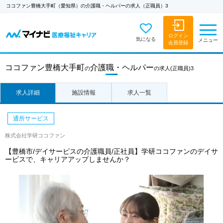
ココファン豊橋大手町（愛知県）の介護職・ヘルパーの求人（正職員）3
ログイン
気になる
メニュー
会員登録
ココファン豊橋大手町
介護職・ヘルパー
の
の求人
(正職員)3
求人詳細
施設情報
求人一覧
通所サービス
株式会社学研ココファン
【豊橋市/デイサービスの介護職員/正社員】学研ココファンのデイサ
ービスで、キャリアアップしませんか？