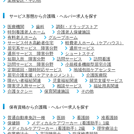
業務委託・その他
サービス形態から介護職・ヘルパー求人を探す
医療機関
歯科
調剤・ドラッグストア
特別養護老人ホーム
介護老人保健施設
有料老人ホーム
グループホーム
サービス付き高齢者住宅
軽費老人ホーム（ケアハウス）
居宅系サービス 障害分野
通所サービス
通所サービス 障害分野
ショートステイ
短期入所 障害分野
訪問サービス
訪問看護
訪問サービス 障害分野
小規模多機能型居宅介護
定期巡回・随時対応サービス
地域包括ケアセンター
居宅介護支援（ケアマネジメント）
介護医療院
障がい者福祉関連
児童福祉関連
就労支援サービス
障害児入所サービス
相談サービス
福祉用具関連
介護タクシー
保育関連施設
その他
保有資格から介護職・ヘルパー求人を探す
普通自動車免許一種
医師
看護師
准看護師
保健師
メディカルケアワーカー（看護助手）1級
メディカルケアワーカー（看護助手）2級
理学療法士
作業療法士
言語聴覚士
臨床検査技師