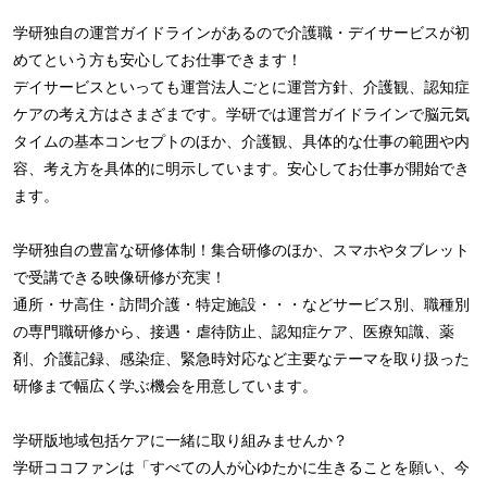
学研独自の運営ガイドラインがあるので介護職・デイサービスが初
めてという方も安心してお仕事できます！
デイサービスといっても運営法人ごとに運営方針、介護観、認知症
ケアの考え方はさまざまです。学研では運営ガイドラインで脳元気
タイムの基本コンセプトのほか、介護観、具体的な仕事の範囲や内
容、考え方を具体的に明示しています。安心してお仕事が開始でき
ます。
学研独自の豊富な研修体制！集合研修のほか、スマホやタブレット
で受講できる映像研修が充実！
通所・サ高住・訪問介護・特定施設・・・などサービス別、職種別
の専門職研修から、接遇・虐待防止、認知症ケア、医療知識、薬
剤、介護記録、感染症、緊急時対応など主要なテーマを取り扱った
研修まで幅広く学ぶ機会を用意しています。
学研版地域包括ケアに一緒に取り組みませんか？
学研ココファンは「すべての人が心ゆたかに生きることを願い、今