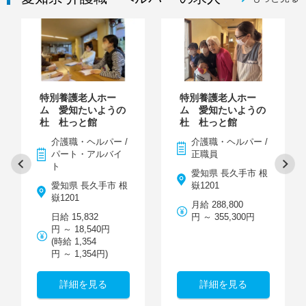
特別養護老人ホー
特別養護老人ホー
ム 愛知たいようの
ム 愛知たいようの
杜 杜っと館
杜 杜っと館
介護職・ヘルパー /
介護職・ヘルパー /
パート・アルバイ
正職員
ト
愛知県 長久手市 根
愛知県 長久手市 根
嶽1201
嶽1201
月給 288,800
日給 15,832
円 ～ 355,300円
円 ～ 18,540円
(時給 1,354
円 ～ 1,354円)
詳細を見る
詳細を見る