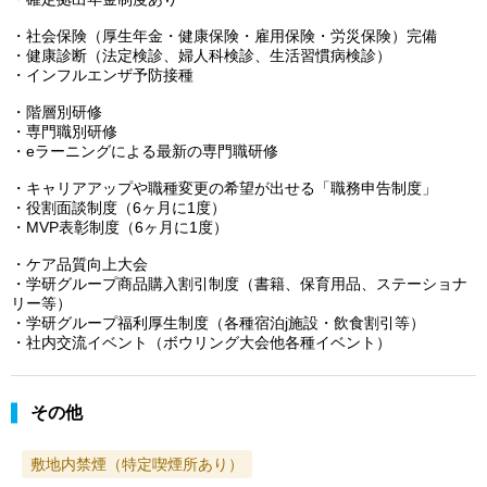
・社会保険（厚生年金・健康保険・雇用保険・労災保険）完備
・健康診断（法定検診、婦人科検診、生活習慣病検診）
・インフルエンザ予防接種
・階層別研修
・専門職別研修
・eラーニングによる最新の専門職研修
・キャリアアップや職種変更の希望が出せる「職務申告制度」
・役割面談制度（6ヶ月に1度）
・MVP表彰制度（6ヶ月に1度）
・ケア品質向上大会
・学研グループ商品購入割引制度（書籍、保育用品、ステーショナ
リー等）
・学研グループ福利厚生制度（各種宿泊j施設・飲食割引等）
・社内交流イベント（ボウリング大会他各種イベント）
その他
敷地内禁煙（特定喫煙所あり）