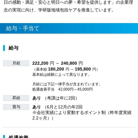
日の感動・満足・安心と明日への夢・希望を提供します」の企業理
念の実現に向け、学研版地域包括ケアを推進しています。
給与・手当て
給与
月給
222,200
円 ～
240,800
円
180,200
195,800
（基本給
円 ～
円）
基本給は経験によって異なります。
月給には下記一律手当が含まれています。
処遇改善手当 42,000円～45,000円
昇給
あり
（考課は年に2回）
賞与
あり
（6月と12月の年2回
※会社実績により変動するポイント制（昨年度実績
2.2ヶ月））
処遇改善