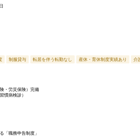
日
度
制服貸与
転居を伴う転勤なし
産休・育休制度実績あり
介
険・労災保険）完備
習慣病検診）
る「職務申告制度」