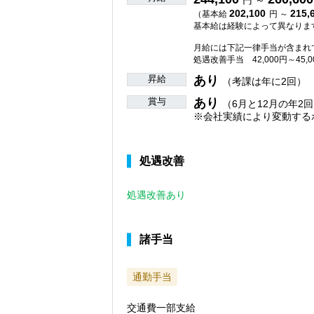
円 ～
202,100
215,
（基本給
円 ～
基本給は経験によって異なりま
月給には下記一律手当が含まれ
処遇改善手当 42,000円～45,0
昇給
あり
（考課は年に2回）
賞与
あり
（6月と12月の年2回
※会社実績により変動する
処遇改善
処遇改善あり
諸手当
通勤手当
交通費一部支給