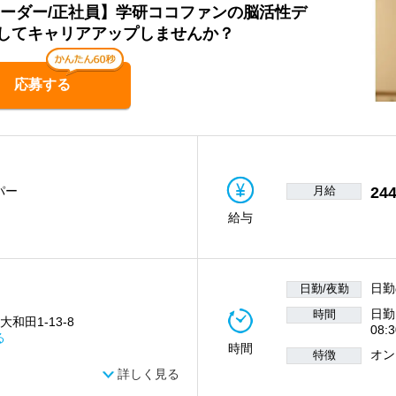
リーダー/正社員】学研ココファンの脳活性デ
してキャリアアップしませんか？
応募する
月給
244
パー
給与
日勤
日勤/夜勤
日勤
時間
大和田1-13-8
08:
る
時間
オン
特徴
詳しく見る