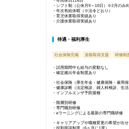
・年間休日114日
・シフト制（公休月9～10日）※2月のみ8
・年次有給休暇（※法令どおり）
・育児休業取得実績あり
・介護休業取得実績あり
待遇・福利厚生
社会保険完備
資格取得支援
研修制
・試用期間中も給与の変動なし
・確定拠出年金制度あり
・社会保険（厚生年金・健康保険・雇用保
・健康診断（法定検診、婦人科検診、生活
・インフルエンザ予防接種
・階層別研修
・専門職別研修
・eラーニングによる最新の専門職研修
・キャリアアップや職種変更の希望が出せ
・役割面談制度（6ヶ月に1度）