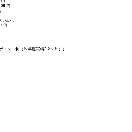
円
600
円）
す。
ています。
00円
ポイント制（昨年度実績2.2ヶ月））