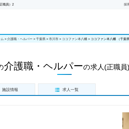
正職員）2
採
ーム
>
介護職・ヘルパー
>
千葉県
>
市川市
>
ココファン本八幡
>
ココファン本八幡 （千葉
介護職・ヘルパー
の
の求人
(正職員)
施設情報
求人一覧