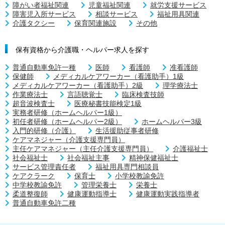
障がい者福祉関連
児童福祉関連
就労支援サービス
障害児入所サービス
相談サービス
福祉用具関連
介護タクシー
保育関連施設
その他
保有資格から介護職・ヘルパー求人を探す
普通自動車免許一種
医師
看護師
准看護師
保健師
メディカルケアワーカー（看護助手）1級
メディカルケアワーカー（看護助手）2級
理学療法士
作業療法士
言語聴覚士
臨床検査技師
超音波検査士
医療秘書技能検定1級
実務者研修（ホームヘルパー1級）
初任者研修（ホームヘルパー2級）
ホームヘルパー3級
入門的研修（介護）
生活援助従事者研修
ケアマネジャー（介護支援専門員）
主任ケアマネジャー（主任介護支援専門員）
介護福祉士
社会福祉士
社会福祉主事
精神保健福祉士
サービス管理責任者
福祉用具専門相談員
ケアクラーク
保育士
小学校教諭免許
中学校教諭免許
管理栄養士
栄養士
柔道整復師
健康運動指導士
健康運動実践指導者
普通自動車免許二種