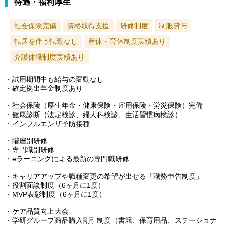
待遇・福利厚生
社会保険完備
資格取得支援
研修制度
制服貸与
転居を伴う転勤なし
産休・育休制度実績あり
介護休職制度実績あり
・試用期間中も給与の変動なし
・確定拠出年金制度あり
・社会保険（厚生年金・健康保険・雇用保険・労災保険）完備
・健康診断（法定検診、婦人科検診、生活習慣病検診）
・インフルエンザ予防接種
・階層別研修
・専門職別研修
・eラーニングによる最新の専門職研修
・キャリアアップや職種変更の希望が出せる「職務申告制度」
・役割面談制度（6ヶ月に1度）
・MVP表彰制度（6ヶ月に1度）
・ケア品質向上大会
・学研グループ商品購入割引制度（書籍、保育用品、ステーショナ