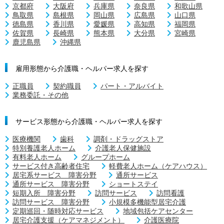
京都府
大阪府
兵庫県
奈良県
和歌山県
鳥取県
島根県
岡山県
広島県
山口県
徳島県
香川県
愛媛県
高知県
福岡県
佐賀県
長崎県
熊本県
大分県
宮崎県
鹿児島県
沖縄県
雇用形態から介護職・ヘルパー求人を探す
正職員
契約職員
パート・アルバイト
業務委託・その他
サービス形態から介護職・ヘルパー求人を探す
医療機関
歯科
調剤・ドラッグストア
特別養護老人ホーム
介護老人保健施設
有料老人ホーム
グループホーム
サービス付き高齢者住宅
軽費老人ホーム（ケアハウス）
居宅系サービス 障害分野
通所サービス
通所サービス 障害分野
ショートステイ
短期入所 障害分野
訪問サービス
訪問看護
訪問サービス 障害分野
小規模多機能型居宅介護
定期巡回・随時対応サービス
地域包括ケアセンター
居宅介護支援（ケアマネジメント）
介護医療院