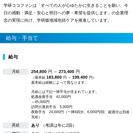
学研ココファンは「すべての人が心ゆたかに生きることを願い、今
日の感動・満足・安心と明日への夢・希望を提供します」の企業理
念の実現に向け、学研版地域包括ケアを推進しています。
給与・手当て
給与
月給
254,800
円 ～
273,400
円
183,800
199,400
（基本給
円 ～
円）
基本給は経験によって異なります。
月給には下記一律手当が含まれています。
処遇改善手当 42,000円
～45,000円
訪問介護員手当 5,000円
夜勤手当 24,000円（一律4回分、6,000円/回、超過分は別途
支給）
昇給
あり
（考課は年に2回）