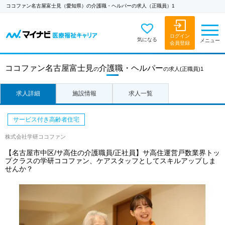
ココファン名古屋富士見（愛知県）の介護職・ヘルパーの求人（正職員）1
ログイン
気になる
メニュー
会員登録
ココファン名古屋富士見
介護職・ヘルパー
の
の求人
(正職員)1
求人詳細
施設情報
求人一覧
サービス付き高齢者住宅
株式会社学研ココファン
【名古屋市中区/サ高住の介護職員/正社員】サ高住運営戸数業界トッ
プクラスの学研ココファン、ケアスタッフとしてスキルアップしま
せんか？