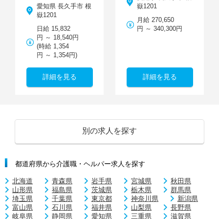
愛知県 長久手市 根
嶽1201
嶽1201
月給 270,650
日給 15,832
円 ～ 340,300円
円 ～ 18,540円
(時給 1,354
円 ～ 1,354円)
詳細を見る
詳細を見る
別の求人を探す
都道府県から介護職・ヘルパー求人を探す
北海道
青森県
岩手県
宮城県
秋田県
山形県
福島県
茨城県
栃木県
群馬県
埼玉県
千葉県
東京都
神奈川県
新潟県
富山県
石川県
福井県
山梨県
長野県
岐阜県
静岡県
愛知県
三重県
滋賀県