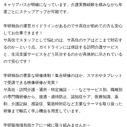
キャリアパスが明確になっています。介護実務経験を積みながら年
度ごとにステップアップが可能です。
学研独自の運営ガイドラインがあるのでサ高住が初めての方も安心
してお仕事できます！
サ高住でスタッフとして悩むのは、サ高住のケアはどこまで対応す
るのか～という点。ガイドラインには併設する訪問介護サービス
と、生活支援サービスをどう区分するのかが具体的に示されている
ので安心です！
学研独自の豊富な研修体制！集合研修のほか、スマホやタブレット
で受講できる映像研修が充実！
サ高住・訪問介護・通所・特定施設・・・などサービス別、職種別
の専門職研修から、接遇・虐待防止、認知症ケア、医療知識、薬
剤、介護記録、感染症、緊急時対応など主要なテーマを取り扱った
研修まで幅広く学ぶ機会を用意しています。
学研版地域包括ケアに一緒に取り組みませんか～