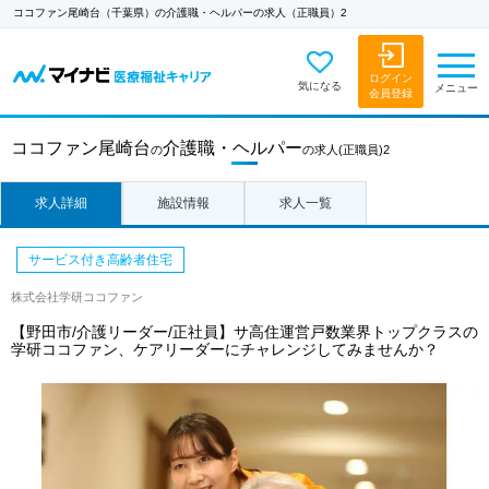
ココファン尾崎台（千葉県）の介護職・ヘルパーの求人（正職員）2
ログイン
気になる
メニュー
会員登録
ココファン尾崎台
介護職・ヘルパー
の
の求人
(正職員)2
求人詳細
施設情報
求人一覧
サービス付き高齢者住宅
株式会社学研ココファン
【野田市/介護リーダー/正社員】サ高住運営戸数業界トップクラスの
学研ココファン、ケアリーダーにチャレンジしてみませんか？