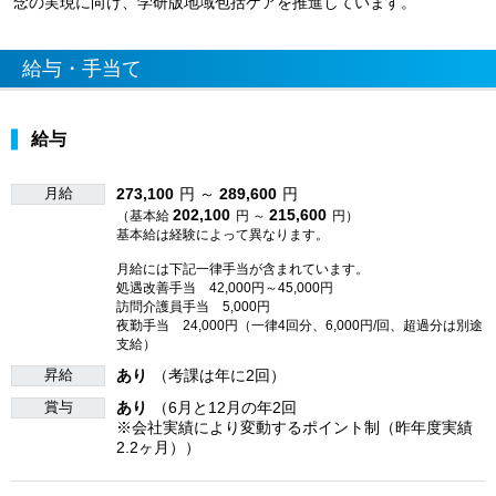
念の実現に向け、学研版地域包括ケアを推進しています。
給与・手当て
給与
月給
273,100
円 ～
289,600
円
202,100
215,600
（基本給
円 ～
円）
基本給は経験によって異なります。
月給には下記一律手当が含まれています。
処遇改善手当 42,000円～45,000円
訪問介護員手当 5,000円
夜勤手当 24,000円（一律4回分、6,000円/回、超過分は別途
支給）
昇給
あり
（考課は年に2回）
賞与
あり
（6月と12月の年2回
※会社実績により変動するポイント制（昨年度実績
2.2ヶ月））