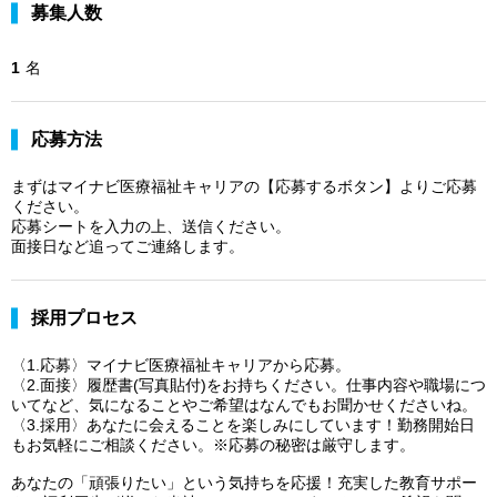
募集人数
1
名
応募方法
まずはマイナビ医療福祉キャリアの【応募するボタン】よりご応募
ください。
応募シートを入力の上、送信ください。
面接日など追ってご連絡します。
採用プロセス
〈1.応募〉マイナビ医療福祉キャリアから応募。
〈2.面接〉履歴書(写真貼付)をお持ちください。仕事内容や職場につ
いてなど、気になることやご希望はなんでもお聞かせくださいね。
〈3.採用〉あなたに会えることを楽しみにしています！勤務開始日
もお気軽にご相談ください。※応募の秘密は厳守します。
あなたの「頑張りたい」という気持ちを応援！充実した教育サポー