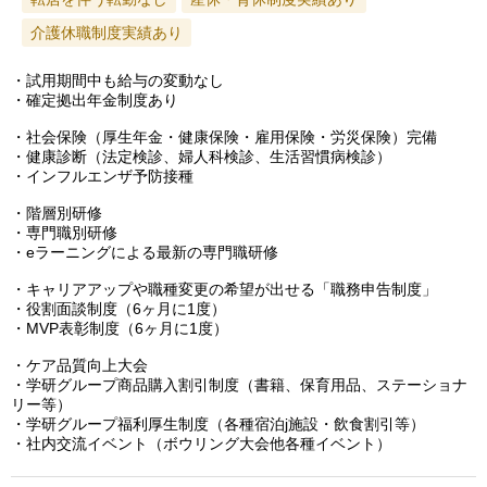
介護休職制度実績あり
・試用期間中も給与の変動なし
・確定拠出年金制度あり
・社会保険（厚生年金・健康保険・雇用保険・労災保険）完備
・健康診断（法定検診、婦人科検診、生活習慣病検診）
・インフルエンザ予防接種
・階層別研修
・専門職別研修
・eラーニングによる最新の専門職研修
・キャリアアップや職種変更の希望が出せる「職務申告制度」
・役割面談制度（6ヶ月に1度）
・MVP表彰制度（6ヶ月に1度）
・ケア品質向上大会
・学研グループ商品購入割引制度（書籍、保育用品、ステーショナ
リー等）
・学研グループ福利厚生制度（各種宿泊j施設・飲食割引等）
・社内交流イベント（ボウリング大会他各種イベント）