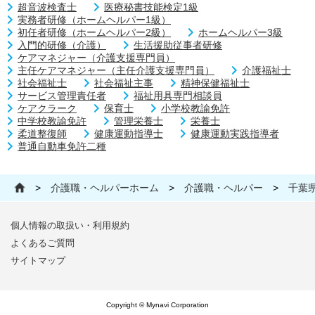
超音波検査士
医療秘書技能検定1級
実務者研修（ホームヘルパー1級）
初任者研修（ホームヘルパー2級）
ホームヘルパー3級
入門的研修（介護）
生活援助従事者研修
ケアマネジャー（介護支援専門員）
主任ケアマネジャー（主任介護支援専門員）
介護福祉士
社会福祉士
社会福祉主事
精神保健福祉士
サービス管理責任者
福祉用具専門相談員
ケアクラーク
保育士
小学校教諭免許
中学校教諭免許
管理栄養士
栄養士
柔道整復師
健康運動指導士
健康運動実践指導者
普通自動車免許二種
>
介護職・ヘルパーホーム
>
介護職・ヘルパー
>
千葉
個人情報の取扱い・利用規約
よくあるご質問
サイトマップ
Copyright © Mynavi Corporation