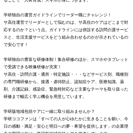
学研独自の運営ガイドラインでリーダー職にチャレンジ！
サ高住運営でリーダーとして悩むのは、サ高住のケアはどこまで対
応するのか？という点。ガイドラインには併設する訪問介護サービ
スと、生活支援サービスをどう組み合わせるのかが示されているの
で安心です！
学研独自の豊富な研修体制！集合研修のほか、スマホやタブレット
で受講できる映像研修が充実！
サ高住・訪問介護・通所・特定施設・・・などサービス別、職種別
の専門職研修から、接遇・虐待防止、認知症ケア、医療知識、薬
剤、介護記録、感染症、緊急時対応など主要なテーマを取り扱った
研修まで幅広く学ぶ機会を用意しています。
学研版地域包括ケアに一緒に取り組みませんか？
学研ココファンは「すべての人が心ゆたかに生きることを願い、今
日の感動・満足・安心と明日への夢・希望を提供します」の企業理