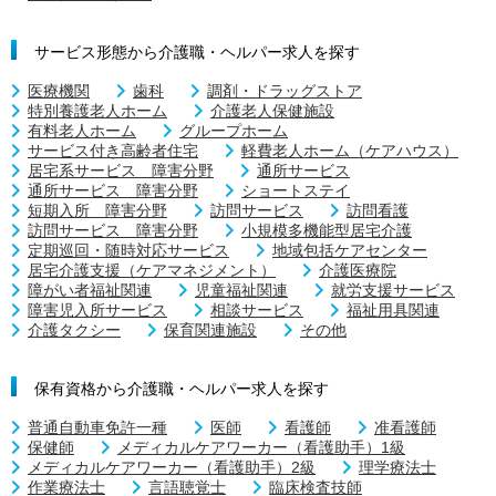
サービス形態から介護職・ヘルパー求人を探す
医療機関
歯科
調剤・ドラッグストア
特別養護老人ホーム
介護老人保健施設
有料老人ホーム
グループホーム
サービス付き高齢者住宅
軽費老人ホーム（ケアハウス）
居宅系サービス 障害分野
通所サービス
通所サービス 障害分野
ショートステイ
短期入所 障害分野
訪問サービス
訪問看護
訪問サービス 障害分野
小規模多機能型居宅介護
定期巡回・随時対応サービス
地域包括ケアセンター
居宅介護支援（ケアマネジメント）
介護医療院
障がい者福祉関連
児童福祉関連
就労支援サービス
障害児入所サービス
相談サービス
福祉用具関連
介護タクシー
保育関連施設
その他
保有資格から介護職・ヘルパー求人を探す
普通自動車免許一種
医師
看護師
准看護師
保健師
メディカルケアワーカー（看護助手）1級
メディカルケアワーカー（看護助手）2級
理学療法士
作業療法士
言語聴覚士
臨床検査技師