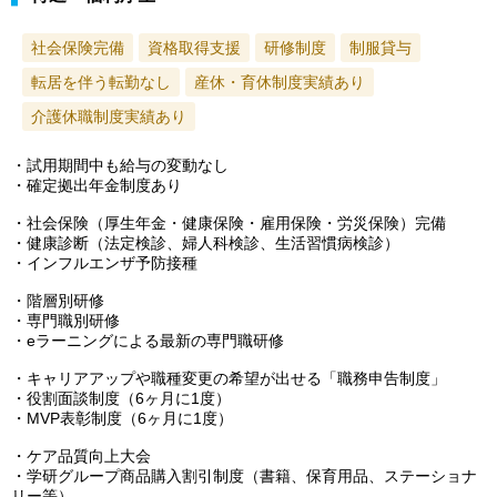
社会保険完備
資格取得支援
研修制度
制服貸与
転居を伴う転勤なし
産休・育休制度実績あり
介護休職制度実績あり
・試用期間中も給与の変動なし
・確定拠出年金制度あり
・社会保険（厚生年金・健康保険・雇用保険・労災保険）完備
・健康診断（法定検診、婦人科検診、生活習慣病検診）
・インフルエンザ予防接種
・階層別研修
・専門職別研修
・eラーニングによる最新の専門職研修
・キャリアアップや職種変更の希望が出せる「職務申告制度」
・役割面談制度（6ヶ月に1度）
・MVP表彰制度（6ヶ月に1度）
・ケア品質向上大会
・学研グループ商品購入割引制度（書籍、保育用品、ステーショナ
リー等）