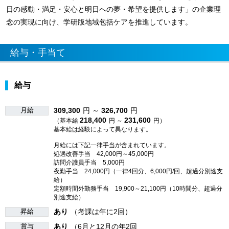
日の感動・満足・安心と明日への夢・希望を提供します」の企業理
念の実現に向け、学研版地域包括ケアを推進しています。
給与・手当て
給与
月給
309,300
円 ～
326,700
円
218,400
231,600
（基本給
円 ～
円）
基本給は経験によって異なります。
月給には下記一律手当が含まれています。
処遇改善手当 42,000円～45,000円
訪問介護員手当 5,000円
夜勤手当 24,000円（一律4回分、6,000円/回、超過分別途支
給）
定額時間外勤務手当 19,900～21,100円（10時間分、超過分
別途支給）
昇給
あり
（考課は年に2回）
賞与
あり
（6月と12月の年2回