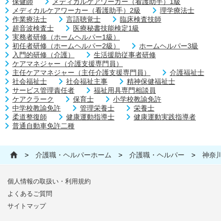
保健師
メディカルケアワーカー（看護助手）1級
メディカルケアワーカー（看護助手）2級
理学療法士
作業療法士
言語聴覚士
臨床検査技師
超音波検査士
医療秘書技能検定1級
実務者研修（ホームヘルパー1級）
初任者研修（ホームヘルパー2級）
ホームヘルパー3級
入門的研修（介護）
生活援助従事者研修
ケアマネジャー（介護支援専門員）
主任ケアマネジャー（主任介護支援専門員）
介護福祉士
社会福祉士
社会福祉主事
精神保健福祉士
サービス管理責任者
福祉用具専門相談員
ケアクラーク
保育士
小学校教諭免許
中学校教諭免許
管理栄養士
栄養士
柔道整復師
健康運動指導士
健康運動実践指導者
普通自動車免許二種
>
介護職・ヘルパーホーム
>
介護職・ヘルパー
>
神奈
個人情報の取扱い・利用規約
よくあるご質問
サイトマップ