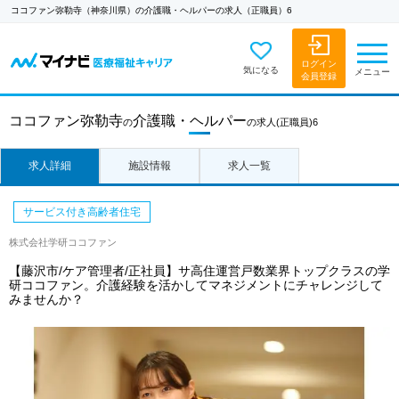
ココファン弥勒寺（神奈川県）の介護職・ヘルパーの求人（正職員）6
ログイン
気になる
メニュー
会員登録
ココファン弥勒寺
介護職・ヘルパー
の
の求人
(正職員)6
求人詳細
施設情報
求人一覧
サービス付き高齢者住宅
株式会社学研ココファン
【藤沢市/ケア管理者/正社員】サ高住運営戸数業界トップクラスの学
研ココファン。介護経験を活かしてマネジメントにチャレンジして
みませんか？