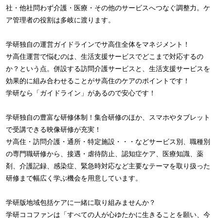
社・他社問わず介護・医療・その他のサービスへつなぐ調整力。ケ
ア管理者の役割は多岐に渡ります。
学研独自の運営ガイドラインでサ高住全体をマネジメント！
サ高住運営で悩むのは、生活支援サービスでどこまで対応するの
か？という点。併設する訪問介護サービスと、生活支援サービスを
効果的に組み合わせることがサ高住のケアのポイントです！
学研なら「ガイドライン」があるので安心です！
学研独自の豊富な研修体制！集合研修のほか、スマホやタブレット
で受講できる映像研修が充実！
サ高住・訪問介護・通所・特定施設・・・などサービス別、職種別
の専門職研修から、接遇・虐待防止、認知症ケア、医療知識、薬
剤、介護記録、感染症、緊急時対応など主要なテーマを取り扱った
研修まで幅広く学ぶ機会を用意しています。
学研版地域包括ケアに一緒に取り組みませんか？
学研ココファンは「すべての人が心ゆたかに生きることを願い、今