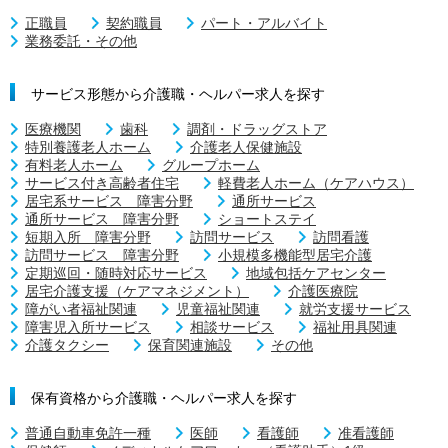
正職員
契約職員
パート・アルバイト
業務委託・その他
サービス形態から介護職・ヘルパー求人を探す
医療機関
歯科
調剤・ドラッグストア
特別養護老人ホーム
介護老人保健施設
有料老人ホーム
グループホーム
サービス付き高齢者住宅
軽費老人ホーム（ケアハウス）
居宅系サービス 障害分野
通所サービス
通所サービス 障害分野
ショートステイ
短期入所 障害分野
訪問サービス
訪問看護
訪問サービス 障害分野
小規模多機能型居宅介護
定期巡回・随時対応サービス
地域包括ケアセンター
居宅介護支援（ケアマネジメント）
介護医療院
障がい者福祉関連
児童福祉関連
就労支援サービス
障害児入所サービス
相談サービス
福祉用具関連
介護タクシー
保育関連施設
その他
保有資格から介護職・ヘルパー求人を探す
普通自動車免許一種
医師
看護師
准看護師