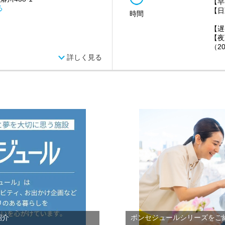
【早
る
【日
時間
8:
【遅
【夜
（2
詳しく見る
紹介
ボンセジュールシリーズをご