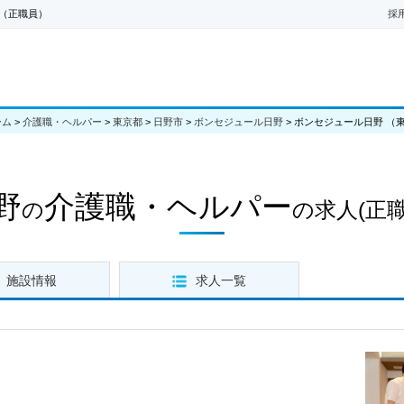
（正職員）
採
ーム
>
介護職・ヘルパー
>
東京都
>
日野市
>
ボンセジュール日野
>
ボンセジュール日野 （
野
介護職・ヘルパー
の
の求人
(正
施設情報
求人一覧