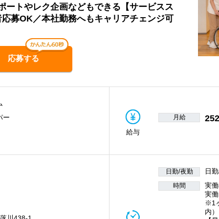
ポートやレク企画などもできる【サービスス
者応募OK／本社勤務へもキャリアチェンジ可
応募する
ム
月給
252
パー
給与
日勤
日勤/夜勤
実働
時間
実働
※1
内）
落川438-1