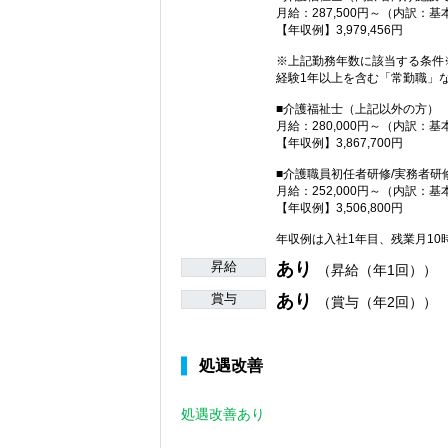
月給：287,500円～（内訳：基
【年収例】3,979,456円
※上記勤務年数に該当する条件
経験1年以上を含む「常勤職」
■介護福祉士（上記以外の方）
月給：280,000円～（内訳：基
【年収例】3,867,700円
■介護職員初任者研修/実務者研
月給：252,000円～（内訳：基
【年収例】3,506,800円
年収例は入社1年目、残業月1
昇給
あり
（昇給（年1回））
賞与
あり
（賞与（年2回））
処遇改善
処遇改善あり