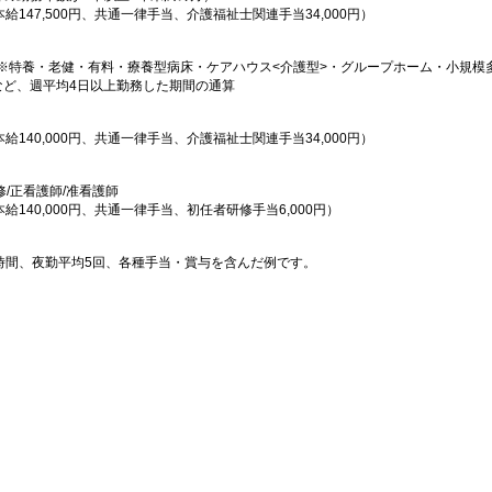
本給147,500円、共通一律手当、介護福祉士関連手当34,000円）
※特養・老健・有料・療養型病床・ケアハウス<介護型>・グループホーム・小規模
など、週平均4日以上勤務した期間の通算
本給140,000円、共通一律手当、介護福祉士関連手当34,000円）
修/正看護師/准看護師
本給140,000円、共通一律手当、初任者研修手当6,000円）
0時間、夜勤平均5回、各種手当・賞与を含んだ例です。