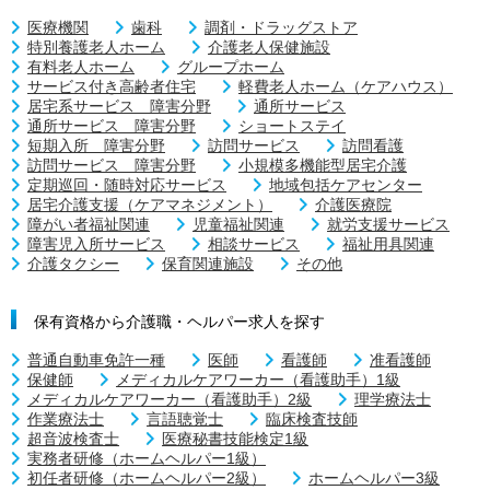
医療機関
歯科
調剤・ドラッグストア
特別養護老人ホーム
介護老人保健施設
有料老人ホーム
グループホーム
サービス付き高齢者住宅
軽費老人ホーム（ケアハウス）
居宅系サービス 障害分野
通所サービス
通所サービス 障害分野
ショートステイ
短期入所 障害分野
訪問サービス
訪問看護
訪問サービス 障害分野
小規模多機能型居宅介護
定期巡回・随時対応サービス
地域包括ケアセンター
居宅介護支援（ケアマネジメント）
介護医療院
障がい者福祉関連
児童福祉関連
就労支援サービス
障害児入所サービス
相談サービス
福祉用具関連
介護タクシー
保育関連施設
その他
保有資格から介護職・ヘルパー求人を探す
普通自動車免許一種
医師
看護師
准看護師
保健師
メディカルケアワーカー（看護助手）1級
メディカルケアワーカー（看護助手）2級
理学療法士
作業療法士
言語聴覚士
臨床検査技師
超音波検査士
医療秘書技能検定1級
実務者研修（ホームヘルパー1級）
初任者研修（ホームヘルパー2級）
ホームヘルパー3級