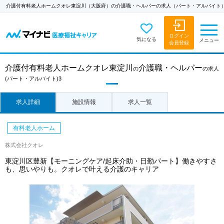
介護付有料老人ホームクオレ東淀川（大阪府）の介護職・ヘルパーの求人（パート・アルバイト
ログイン
気になる
メニュー
会員登録
介護付有料老人ホームクオレ東淀川
介護職・ヘルパー
の
の求人
(パート・アルバイト)3
求人詳細
施設情報
求人一覧
有料老人ホーム
株式会社クオレ
東淀川区豊新【モーニングケア/起床介助・日勤パート】働きやすさ
も、思いやりも。クオレで叶える介護のキャリア