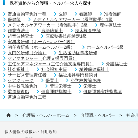
保有資格から介護職・ヘルパー求人を探す
普通自動車免許一種
医師
看護師
准看護師
保健師
メディカルケアワーカー（看護助手）1級
メディカルケアワーカー（看護助手）2級
理学療法士
作業療法士
言語聴覚士
臨床検査技師
超音波検査士
医療秘書技能検定1級
実務者研修（ホームヘルパー1級）
初任者研修（ホームヘルパー2級）
ホームヘルパー3級
入門的研修（介護）
生活援助従事者研修
ケアマネジャー（介護支援専門員）
主任ケアマネジャー（主任介護支援専門員）
介護福祉士
社会福祉士
社会福祉主事
精神保健福祉士
サービス管理責任者
福祉用具専門相談員
ケアクラーク
保育士
小学校教諭免許
中学校教諭免許
管理栄養士
栄養士
柔道整復師
健康運動指導士
健康運動実践指導者
普通自動車免許二種
>
介護職・ヘルパーホーム
>
介護職・ヘルパー
>
神奈
個人情報の取扱い・利用規約