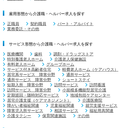
雇用形態から介護職・ヘルパー求人を探す
正職員
契約職員
パート・アルバイト
業務委託・その他
サービス形態から介護職・ヘルパー求人を探す
医療機関
歯科
調剤・ドラッグストア
特別養護老人ホーム
介護老人保健施設
有料老人ホーム
グループホーム
サービス付き高齢者住宅
軽費老人ホーム（ケアハウス）
居宅系サービス 障害分野
通所サービス
通所サービス 障害分野
ショートステイ
短期入所 障害分野
訪問サービス
訪問看護
訪問サービス 障害分野
小規模多機能型居宅介護
定期巡回・随時対応サービス
地域包括ケアセンター
居宅介護支援（ケアマネジメント）
介護医療院
障がい者福祉関連
児童福祉関連
就労支援サービス
障害児入所サービス
相談サービス
福祉用具関連
介護タクシー
保育関連施設
その他