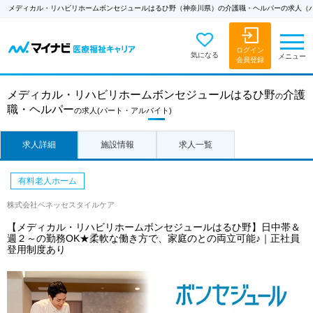
メディカル・リハビリホームボンセジュールはるひ野（神奈川県）の介護職・ヘルパーの求人（
ログイン
気になる
メニュー
会員登録
メディカル・リハビリホームボンセジュールはるひ野
介護
の
職・ヘルパー
の求人
(パート・アルバイト)
求人詳細
施設情報
求人一覧
有料老人ホーム
株式会社ベネッセスタイルケア
【メディカル・リハビリホームボンセジュールはるひ野】日中帯＆
週２～の勤務OK★柔軟な働き方で、家庭のとの両立可能♪｜正社員
登用制度あり