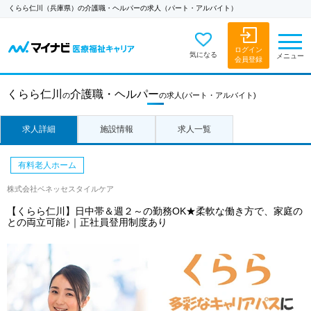
くらら仁川（兵庫県）の介護職・ヘルパーの求人（パート・アルバイト）
ログイン
気になる
メニュー
会員登録
くらら仁川
介護職・ヘルパー
の
の求人
(パート・アルバイト)
求人詳細
施設情報
求人一覧
有料老人ホーム
株式会社ベネッセスタイルケア
【くらら仁川】日中帯＆週２～の勤務OK★柔軟な働き方で、家庭の
との両立可能♪｜正社員登用制度あり