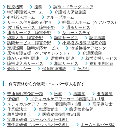
医療機関
歯科
調剤・ドラッグストア
特別養護老人ホーム
介護老人保健施設
有料老人ホーム
グループホーム
サービス付き高齢者住宅
軽費老人ホーム（ケアハウス）
居宅系サービス 障害分野
通所サービス
通所サービス 障害分野
ショートステイ
短期入所 障害分野
訪問サービス
訪問看護
訪問サービス 障害分野
小規模多機能型居宅介護
定期巡回・随時対応サービス
地域包括ケアセンター
居宅介護支援（ケアマネジメント）
介護医療院
障がい者福祉関連
児童福祉関連
就労支援サービス
障害児入所サービス
相談サービス
福祉用具関連
介護タクシー
保育関連施設
その他
保有資格から介護職・ヘルパー求人を探す
普通自動車免許一種
医師
看護師
准看護師
保健師
メディカルケアワーカー（看護助手）1級
メディカルケアワーカー（看護助手）2級
理学療法士
作業療法士
言語聴覚士
臨床検査技師
超音波検査士
医療秘書技能検定1級
実務者研修（ホームヘルパー1級）
初任者研修（ホームヘルパー2級）
ホームヘルパー3級