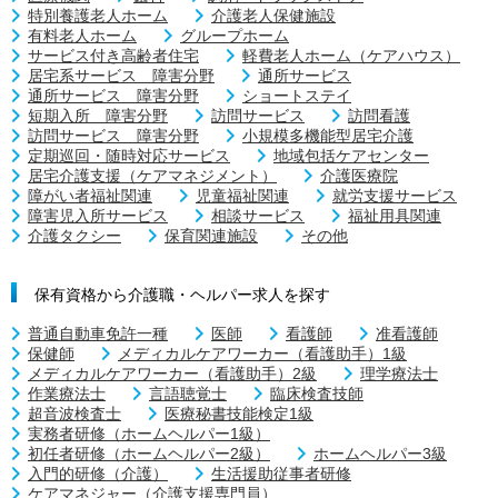
特別養護老人ホーム
介護老人保健施設
有料老人ホーム
グループホーム
サービス付き高齢者住宅
軽費老人ホーム（ケアハウス）
居宅系サービス 障害分野
通所サービス
通所サービス 障害分野
ショートステイ
短期入所 障害分野
訪問サービス
訪問看護
訪問サービス 障害分野
小規模多機能型居宅介護
定期巡回・随時対応サービス
地域包括ケアセンター
居宅介護支援（ケアマネジメント）
介護医療院
障がい者福祉関連
児童福祉関連
就労支援サービス
障害児入所サービス
相談サービス
福祉用具関連
介護タクシー
保育関連施設
その他
保有資格から介護職・ヘルパー求人を探す
普通自動車免許一種
医師
看護師
准看護師
保健師
メディカルケアワーカー（看護助手）1級
メディカルケアワーカー（看護助手）2級
理学療法士
作業療法士
言語聴覚士
臨床検査技師
超音波検査士
医療秘書技能検定1級
実務者研修（ホームヘルパー1級）
初任者研修（ホームヘルパー2級）
ホームヘルパー3級
入門的研修（介護）
生活援助従事者研修
ケアマネジャー（介護支援専門員）