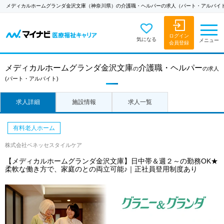
メディカルホームグランダ金沢文庫（神奈川県）の介護職・ヘルパーの求人（パート・アルバイ
ログイン
気になる
メニュー
会員登録
メディカルホームグランダ金沢文庫
介護職・ヘルパー
の
の求人
(パート・アルバイト)
求人詳細
施設情報
求人一覧
有料老人ホーム
株式会社ベネッセスタイルケア
【メディカルホームグランダ金沢文庫】日中帯＆週２～の勤務OK★
柔軟な働き方で、家庭のとの両立可能♪｜正社員登用制度あり