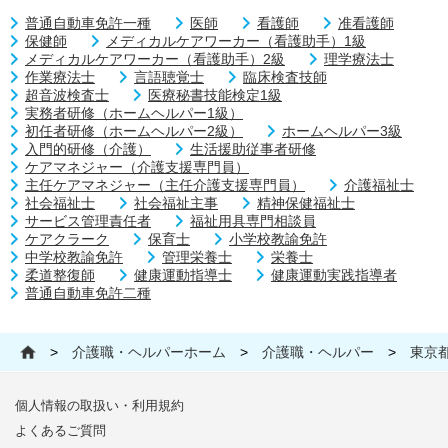
普通自動車免許一種
医師
看護師
准看護師
保健師
メディカルケアワーカー（看護助手）1級
メディカルケアワーカー（看護助手）2級
理学療法士
作業療法士
言語聴覚士
臨床検査技師
超音波検査士
医療秘書技能検定1級
実務者研修（ホームヘルパー1級）
初任者研修（ホームヘルパー2級）
ホームヘルパー3級
入門的研修（介護）
生活援助従事者研修
ケアマネジャー（介護支援専門員）
主任ケアマネジャー（主任介護支援専門員）
介護福祉士
社会福祉士
社会福祉主事
精神保健福祉士
サービス管理責任者
福祉用具専門相談員
ケアクラーク
保育士
小学校教諭免許
中学校教諭免許
管理栄養士
栄養士
柔道整復師
健康運動指導士
健康運動実践指導者
普通自動車免許二種
>
介護職・ヘルパーホーム
>
介護職・ヘルパー
>
東京
個人情報の取扱い・利用規約
よくあるご質問