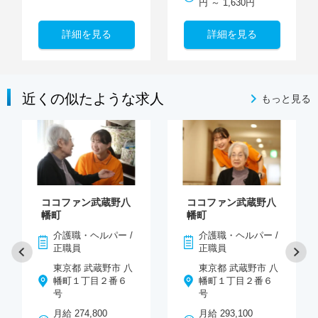
円 ～ 1,630円
詳細を見る
詳細を見る
近くの似たような求人
もっと見る
ココファン武蔵野八
ココファン武蔵野八
幡町
幡町
介護職・ヘルパー /
介護職・ヘルパー /
正職員
正職員
東京都 武蔵野市 八
東京都 武蔵野市 八
幡町１丁目２番６
幡町１丁目２番６
号
号
月給 274,800
月給 293,100