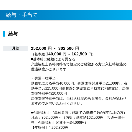
給与・手当て
給与
月給
252,000
円 ～
302,500
円
140,000
162,500
（基本給
円 ～
円）
■基本給は経験により異なる
介護福祉士資格お持ちで規定のご経験ある方は入社時処遇の
優遇制度がございます！
＜共通一律手当＞
勤務地による手当40,000円、処遇改善関連手当21,000円、夜
勤手当5回25,000円※超過分別途支給※残業代別途支給、居住
支援特別手当20,000円
居住支援特別手当は、当社入社歴のある場合、金額が変わり
ますのでお問い合わせください。
■介護福祉士（高齢者向け施設での勤務年数が8年以上の方）
月給：302,500円～（内訳：基本給162,500円、共通一律手
当、介護福祉士関連手当34,000円）
【年収例】4,202,800円