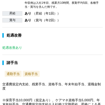
年収例は入社1年目、残業月10時間、夜勤平均5回、各種手
当・賞与を含んだ例です。
昇給
あり
（昇給（年1回））
賞与
あり
（賞与（年2回））
処遇改善
処遇改善あり
諸手当
通勤手当
資格手当
交通費規定内支給、残業手当、資格手当、年末年始手当、退職金制
度
※保育手当10,000円（規定あり）、ケアマネ資格手当5,000円、年
末年始手当、交通費規定内支給※入社後は定期昇給、昇格による基