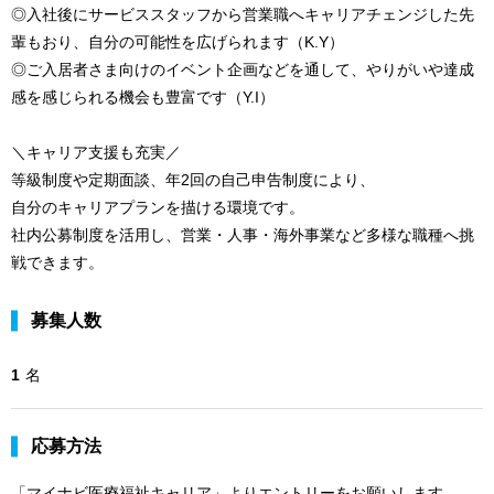
◎入社後にサービススタッフから営業職へキャリアチェンジした先
輩もおり、自分の可能性を広げられます（K.Y）
◎ご入居者さま向けのイベント企画などを通して、やりがいや達成
感を感じられる機会も豊富です（Y.I）
＼キャリア支援も充実／
等級制度や定期面談、年2回の自己申告制度により、
自分のキャリアプランを描ける環境です。
社内公募制度を活用し、営業・人事・海外事業など多様な職種へ挑
戦できます。
募集人数
1
名
応募方法
「マイナビ医療福祉キャリア」よりエントリーをお願いします。