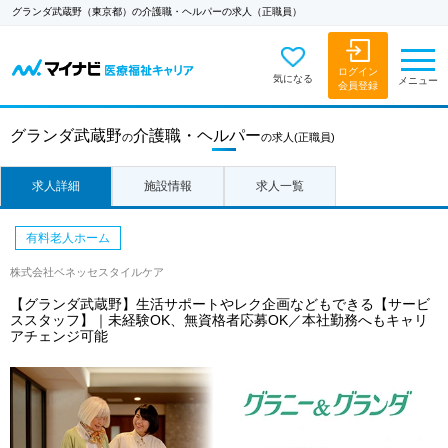
グランダ武蔵野（東京都）の介護職・ヘルパーの求人（正職員）
ログイン
気になる
メニュー
会員登録
グランダ武蔵野
介護職・ヘルパー
の
の求人
(正職員)
求人詳細
施設情報
求人一覧
有料老人ホーム
株式会社ベネッセスタイルケア
【グランダ武蔵野】生活サポートやレク企画などもできる【サービ
ススタッフ】｜未経験OK、無資格者応募OK／本社勤務へもキャリ
アチェンジ可能