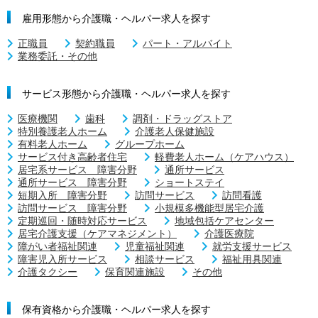
雇用形態から介護職・ヘルパー求人を探す
正職員
契約職員
パート・アルバイト
業務委託・その他
サービス形態から介護職・ヘルパー求人を探す
医療機関
歯科
調剤・ドラッグストア
特別養護老人ホーム
介護老人保健施設
有料老人ホーム
グループホーム
サービス付き高齢者住宅
軽費老人ホーム（ケアハウス）
居宅系サービス 障害分野
通所サービス
通所サービス 障害分野
ショートステイ
短期入所 障害分野
訪問サービス
訪問看護
訪問サービス 障害分野
小規模多機能型居宅介護
定期巡回・随時対応サービス
地域包括ケアセンター
居宅介護支援（ケアマネジメント）
介護医療院
障がい者福祉関連
児童福祉関連
就労支援サービス
障害児入所サービス
相談サービス
福祉用具関連
介護タクシー
保育関連施設
その他
保有資格から介護職・ヘルパー求人を探す