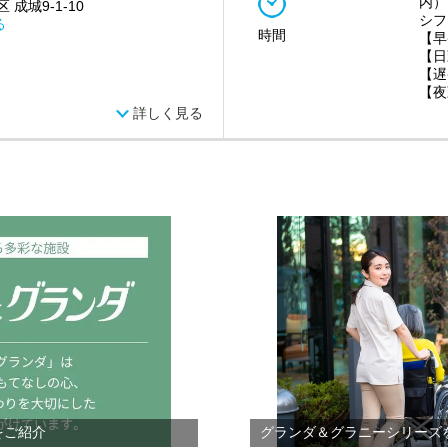
内）
 成城9-1-10
シフ
る
時間
【早
【日
【遅
【夜
詳しく見る
をご紹介
グランダ＆グラニーシリーズ