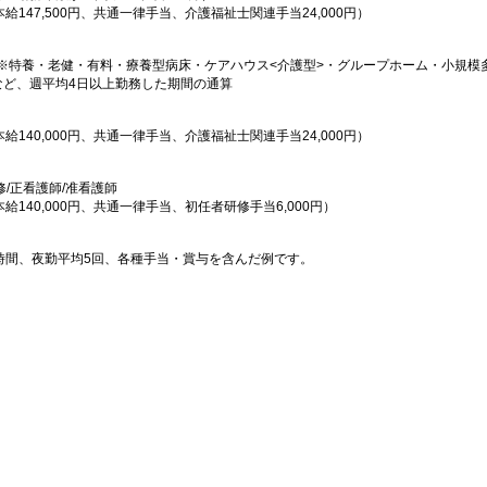
本給147,500円、共通一律手当、介護福祉士関連手当24,000円）
※特養・老健・有料・療養型病床・ケアハウス<介護型>・グループホーム・小規模
など、週平均4日以上勤務した期間の通算
本給140,000円、共通一律手当、介護福祉士関連手当24,000円）
修/正看護師/准看護師
本給140,000円、共通一律手当、初任者研修手当6,000円）
0時間、夜勤平均5回、各種手当・賞与を含んだ例です。