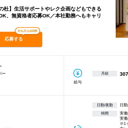
の杜】生活サポートやレク企画などもできる
OK、無資格者応募OK／本社勤務へもキャリ
応募する
ム
月給
307
パー
給与
日勤
日勤/夜勤
実働
時間
実働
※1