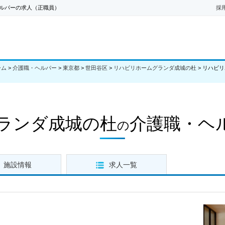
ルパーの求人（正職員）
採
ーム
>
介護職・ヘルパー
>
東京都
>
世田谷区
>
リハビリホームグランダ成城の杜
>
リハビリ
ランダ成城の杜
介護職・ヘ
の
施設情報
求人一覧