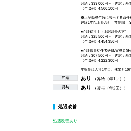
月給：333,000円～（内訳：基
【年収例】4,566,100円
※上記勤務年数に該当する条件
経験1年以上を含む「常勤職」
■介護福祉士（上記以外の方）
月給：325,500円～（内訳：基
【年収例】4,454,356円
■介護職員初任者研修/実務者研
月給：307,500円～（内訳：基
【年収例】4,222,300円
年収例は入社1年目、残業月1
昇給
あり
（昇給（年1回））
賞与
あり
（賞与（年2回））
処遇改善
処遇改善あり