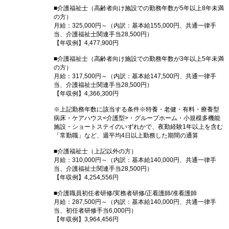
■介護福祉士（高齢者向け施設での勤務年数が5年以上8年未満
の方）
月給：325,000円～（内訳：基本給155,000円、共通一律手
当、介護福祉士関連手当28,500円）
【年収例】4,477,900円
■介護福祉士（高齢者向け施設での勤務年数が3年以上5年未満
の方）
月給：317,500円～（内訳：基本給147,500円、共通一律手
当、介護福祉士関連手当28,500円）
【年収例】4,366,300円
※上記勤務年数に該当する条件※特養・老健・有料・療養型
病床・ケアハウス<介護型>・グループホーム・小規模多機能
施設・ショートステイのいずれかで、夜勤経験1年以上を含む
「常勤職」など、週平均4日以上勤務した期間の通算
■介護福祉士（上記以外の方）
月給：310,000円～（内訳：基本給140,000円、共通一律手
当、介護福祉士関連手当28,500円）
【年収例】4,254,556円
■介護職員初任者研修/実務者研修/正看護師/准看護師
月給：287,500円～（内訳：基本給140,000円、共通一律手
当、初任者研修手当6,000円）
【年収例】3,964,456円