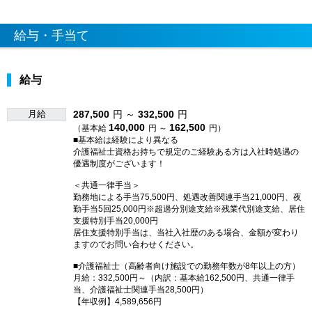
給与・手当て
給与
月給
287,500
円 ～
332,500
円
140,000
162,500
（基本給
円 ～
円）
■基本給は経験により異なる
介護福祉士資格お持ちで規定のご経験ある方は入社時処遇の
優遇制度がございます！
＜共通一律手当＞
勤務地による手当75,500円、処遇改善関連手当21,000円、夜
勤手当5回25,000円※超過分別途支給※残業代別途支給、居住
支援特別手当20,000円
居住支援特別手当は、当社入社歴のある場合、金額が変わり
ますのでお問い合わせください。
■介護福祉士（高齢者向け施設での勤務年数が8年以上の方）
月給：332,500円～（内訳：基本給162,500円、共通一律手
当、介護福祉士関連手当28,500円）
【年収例】4,589,656円