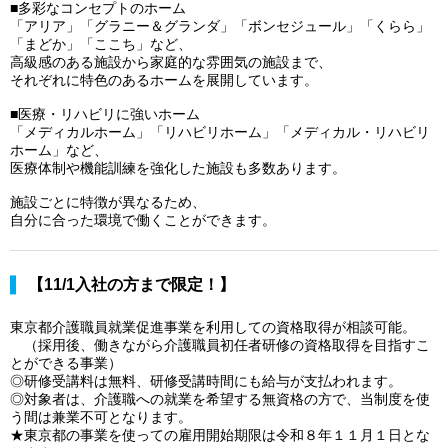
■多彩なコンセプトのホーム
「アリア」「グラニー＆グランダ」「ボンセジュール」「くらら」
「まどか」「ここち」など、
高級感のある施設から家庭的な雰囲気の施設まで、
それぞれに特色のあるホームを展開しています。
■医療・リハビリに強いホーム
「メディカルホーム」「リハビリホーム」「メディカル・リハビリ
ホーム」など、
医療体制や機能訓練を強化した施設も多数あります。
施設ごとに特徴が異なるため、
自分に合った環境で働くことができます。
【11/1入社の方まで限定！】
東京都介護職員就業促進事業を利用しての資格取得が相談可能。
（採用後、働きながら介護職員初任者研修の資格取得を目指すこ
とができる事業）
◎研修受講料は無料、研修受講時間にも給与が支払われます。
◎対象者は、介護職への就業を希望する無資格の方で、当制度を使
う間は兼業不可となります。
★東京都の事業を使っての雇用開始期限は令和８年１１月１日とな