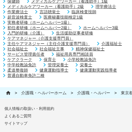
保健師
メディカルケアワーカー（看護助手）1級
メディカルケアワーカー（看護助手）2級
理学療法士
作業療法士
言語聴覚士
臨床検査技師
超音波検査士
医療秘書技能検定1級
実務者研修（ホームヘルパー1級）
初任者研修（ホームヘルパー2級）
ホームヘルパー3級
入門的研修（介護）
生活援助従事者研修
ケアマネジャー（介護支援専門員）
主任ケアマネジャー（主任介護支援専門員）
介護福祉士
社会福祉士
社会福祉主事
精神保健福祉士
サービス管理責任者
福祉用具専門相談員
ケアクラーク
保育士
小学校教諭免許
中学校教諭免許
管理栄養士
栄養士
柔道整復師
健康運動指導士
健康運動実践指導者
普通自動車免許二種
>
介護職・ヘルパーホーム
>
介護職・ヘルパー
>
東京
個人情報の取扱い・利用規約
よくあるご質問
サイトマップ