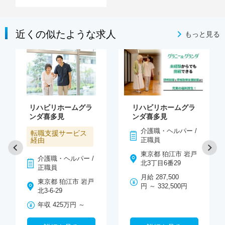
近くの似たような求人
もっと見る
リハビリホームグラ
リハビリホームグラ
ンダ喜多見
ンダ喜多見
介護職・ヘルパー /
転職支援サービス
経由
正職員
東京都 狛江市 岩戸
介護職・ヘルパー /
北3丁目6番29
正職員
月給 287,500
東京都 狛江市 岩戸
円 ～ 332,500円
北3-6-29
年収 425万円 ～