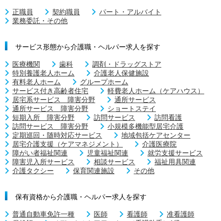
正職員
契約職員
パート・アルバイト
業務委託・その他
サービス形態から介護職・ヘルパー求人を探す
医療機関
歯科
調剤・ドラッグストア
特別養護老人ホーム
介護老人保健施設
有料老人ホーム
グループホーム
サービス付き高齢者住宅
軽費老人ホーム（ケアハウス）
居宅系サービス 障害分野
通所サービス
通所サービス 障害分野
ショートステイ
短期入所 障害分野
訪問サービス
訪問看護
訪問サービス 障害分野
小規模多機能型居宅介護
定期巡回・随時対応サービス
地域包括ケアセンター
居宅介護支援（ケアマネジメント）
介護医療院
障がい者福祉関連
児童福祉関連
就労支援サービス
障害児入所サービス
相談サービス
福祉用具関連
介護タクシー
保育関連施設
その他
保有資格から介護職・ヘルパー求人を探す
普通自動車免許一種
医師
看護師
准看護師