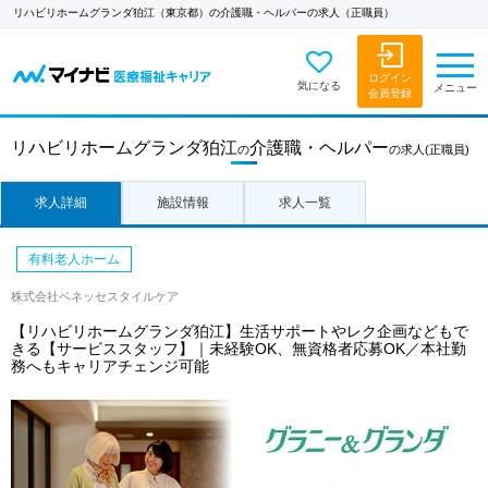
リハビリホームグランダ狛江（東京都）の介護職・ヘルパーの求人（正職員）
ログイン
気になる
メニュー
会員登録
リハビリホームグランダ狛江
介護職・ヘルパー
の
の求人
(正職員)
求人詳細
施設情報
求人一覧
有料老人ホーム
株式会社ベネッセスタイルケア
【リハビリホームグランダ狛江】生活サポートやレク企画などもで
きる【サービススタッフ】｜未経験OK、無資格者応募OK／本社勤
務へもキャリアチェンジ可能