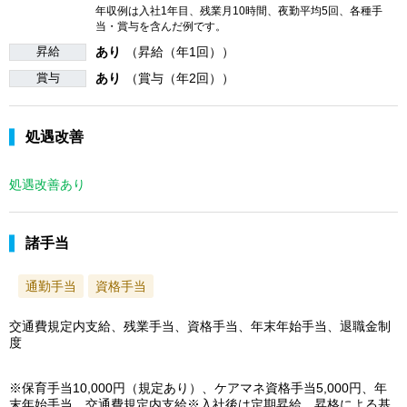
年収例は入社1年目、残業月10時間、夜勤平均5回、各種手
当・賞与を含んだ例です。
昇給
あり
（昇給（年1回））
賞与
あり
（賞与（年2回））
処遇改善
処遇改善あり
諸手当
通勤手当
資格手当
交通費規定内支給、残業手当、資格手当、年末年始手当、退職金制
度
※保育手当10,000円（規定あり）、ケアマネ資格手当5,000円、年
末年始手当、交通費規定内支給※入社後は定期昇給、昇格による基