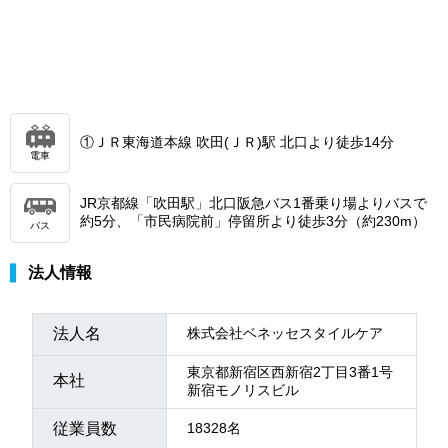
①ＪＲ東海道本線 吹田(ＪＲ)駅 北口より徒歩14分
電車
JR京都線「吹田駅」北口阪急バス1番乗り場よりバスで
約5分、「市民病院前」停留所より徒歩3分（約230m）
バス
法人情報
法人名
株式会社ベネッセスタイルケア
東京都新宿区西新宿2丁目3番1号
本社
新宿モノリスビル
従業員数
18328名