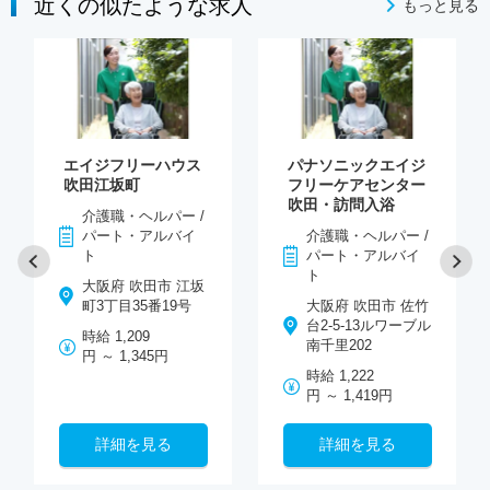
近くの似たような求人
もっと見る
エイジフリーハウス
パナソニックエイジ
吹田江坂町
フリーケアセンター
吹田・訪問入浴
介護職・ヘルパー /
パート・アルバイ
介護職・ヘルパー /
ト
パート・アルバイ
ト
大阪府 吹田市 江坂
町3丁目35番19号
大阪府 吹田市 佐竹
台2-5-13ルワーブル
時給 1,209
南千里202
円 ～ 1,345円
時給 1,222
円 ～ 1,419円
詳細を見る
詳細を見る