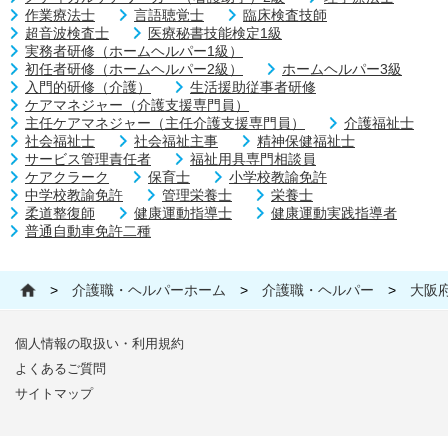
作業療法士
言語聴覚士
臨床検査技師
超音波検査士
医療秘書技能検定1級
実務者研修（ホームヘルパー1級）
初任者研修（ホームヘルパー2級）
ホームヘルパー3級
入門的研修（介護）
生活援助従事者研修
ケアマネジャー（介護支援専門員）
主任ケアマネジャー（主任介護支援専門員）
介護福祉士
社会福祉士
社会福祉主事
精神保健福祉士
サービス管理責任者
福祉用具専門相談員
ケアクラーク
保育士
小学校教諭免許
中学校教諭免許
管理栄養士
栄養士
柔道整復師
健康運動指導士
健康運動実践指導者
普通自動車免許二種
>
介護職・ヘルパーホーム
>
介護職・ヘルパー
>
大阪
個人情報の取扱い・利用規約
よくあるご質問
サイトマップ