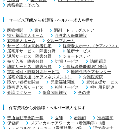
業務委託・その他
サービス形態から介護職・ヘルパー求人を探す
医療機関
歯科
調剤・ドラッグストア
特別養護老人ホーム
介護老人保健施設
有料老人ホーム
グループホーム
サービス付き高齢者住宅
軽費老人ホーム（ケアハウス）
居宅系サービス 障害分野
通所サービス
通所サービス 障害分野
ショートステイ
短期入所 障害分野
訪問サービス
訪問看護
訪問サービス 障害分野
小規模多機能型居宅介護
定期巡回・随時対応サービス
地域包括ケアセンター
居宅介護支援（ケアマネジメント）
介護医療院
障がい者福祉関連
児童福祉関連
就労支援サービス
障害児入所サービス
相談サービス
福祉用具関連
介護タクシー
保育関連施設
その他
保有資格から介護職・ヘルパー求人を探す
普通自動車免許一種
医師
看護師
准看護師
保健師
メディカルケアワーカー（看護助手）1級
メディカルケアワーカー（看護助手）2級
理学療法士