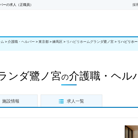
パーの求人（正職員）
採
ーム
>
介護職・ヘルパー
>
東京都
>
練馬区
>
リハビリホームグランダ鷺ノ宮
>
リハビリホー
ランダ鷺ノ宮
介護職・ヘル
の
施設情報
求人一覧