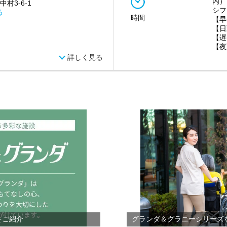
内）
中村3-6-1
シフ
る
時間
【早
【日
【遅
【夜
詳しく見る
をご紹介
グランダ＆グラニーシリーズ