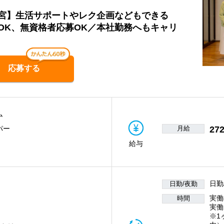
宮】生活サポートやレク企画などもできる
OK、無資格者応募OK／本社勤務へもキャリ
応募する
ム
月給
272
パー
給与
日勤
日勤/夜勤
実働
時間
実働
※1