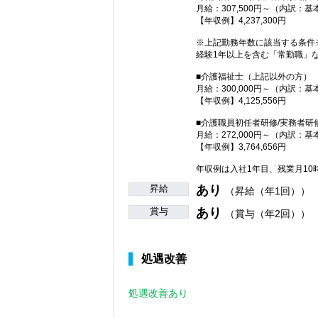
月給：307,500円～（内訳：基
【年収例】4,237,300円
※上記勤務年数に該当する条件
経験1年以上を含む「常勤職」
■介護福祉士（上記以外の方）
月給：300,000円～（内訳：基
【年収例】4,125,556円
■介護職員初任者研修/実務者研
月給：272,000円～（内訳：基
【年収例】3,764,656円
年収例は入社1年目、残業月1
昇給
あり
（昇給（年1回））
賞与
あり
（賞与（年2回））
処遇改善
処遇改善あり