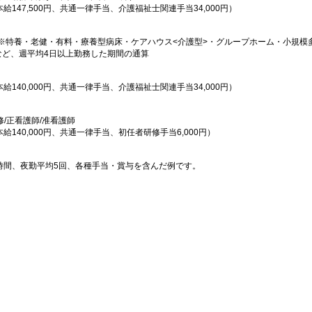
本給147,500円、共通一律手当、介護福祉士関連手当34,000円）
※特養・老健・有料・療養型病床・ケアハウス<介護型>・グループホーム・小規模
など、週平均4日以上勤務した期間の通算
本給140,000円、共通一律手当、介護福祉士関連手当34,000円）
修/正看護師/准看護師
本給140,000円、共通一律手当、初任者研修手当6,000円）
0時間、夜勤平均5回、各種手当・賞与を含んだ例です。