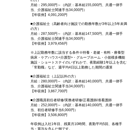
の方）
月給：295,000円～（内訳：基本給155,000円、共通一律手
当、介護福祉士関連手当34,000円）
【年収例】4,091,200円
■介護福祉士（高齢者向け施設での勤務年数が3年以上5年未満
の方）
月給：287,500円～（内訳：基本給147,500円、共通一律手
当、介護福祉士関連手当34,000円）
【年収例】3,979,456円
※上記勤務年数に該当する条件※特養・老健・有料・療養型
病床・ケアハウス<介護型>・グループホーム・小規模多機能
施設・ショートステイのいずれかで、夜勤経験1年以上を含む
「常勤職」など、週平均4日以上勤務した期間の通算
■介護福祉士（上記以外の方）
月給：280,000円～（内訳：基本給140,000円、共通一律手
当、介護福祉士関連手当34,000円）
【年収例】3,867,700円
■介護職員初任者研修/実務者研修/正看護師/准看護師
月給：252,000円～（内訳：基本給140,000円、共通一律手
当、初任者研修手当6,000円）
【年収例】3,506,800円
年収例は入社1年目、残業月10時間、夜勤平均5回、各種手
当・賞与を含んだ例です。