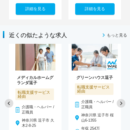
詳細を見る
詳細を見る
近くの似たような求人
もっと見る
メディカルホームグ
グリーンハウス逗子
ランダ逗子
転職支援サービス
経由
転職支援サービス
経由
介護職・ヘルパー /
介護職・ヘルパー /
正職員
正職員
神奈川県 逗子市 桜
神奈川県 逗子市 久
山6-1355
木2-8-25
年収 254万