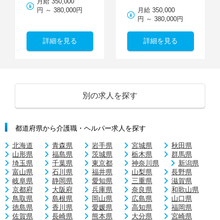
月給 350,000
円 ～ 380,000円
月給 350,000
円 ～ 380,000円
詳細を見る
詳細を見る
別の求人を探す
都道府県から介護職・ヘルパー求人を探す
北海道
青森県
岩手県
宮城県
秋田県
山形県
福島県
茨城県
栃木県
群馬県
埼玉県
千葉県
東京都
神奈川県
新潟県
富山県
石川県
福井県
山梨県
長野県
岐阜県
静岡県
愛知県
三重県
滋賀県
京都府
大阪府
兵庫県
奈良県
和歌山県
鳥取県
島根県
岡山県
広島県
山口県
徳島県
香川県
愛媛県
高知県
福岡県
佐賀県
長崎県
熊本県
大分県
宮崎県