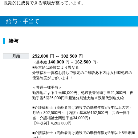
長期的に成長できる環境が整っています。
給与・手当て
給与
月給
252,000
円 ～
302,500
円
140,000
162,500
（基本給
円 ～
円）
■基本給は経験により異なる
介護福祉士資格お持ちで規定のご経験ある方は入社時処遇の
優遇制度がございます！
＜共通一律手当＞
勤務地による手当60,000円、処遇改善関連手当21,000円、夜
勤手当5回25,000円※超過分別途支給※残業代別途支給
■介護福祉士（高齢者向け施設での勤務年数が8年以上の方）
月給：302,500円～（内訳：基本給162,500円、共通一律手
当、介護福祉士関連手当34,000円）
【年収例】4,202,800円
■介護福祉士（高齢者向け施設での勤務年数が5年以上8年未満