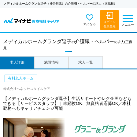
メディカルホームグランダ逗子（神奈川県）の介護職・ヘルパーの求人（正職員）
ログイン
気になる
メニュー
会員登録
メディカルホームグランダ逗子
介護職・ヘルパー
の
の求人
(正職
員)
求人詳細
施設情報
求人一覧
有料老人ホーム
株式会社ベネッセスタイルケア
【メディカルホームグランダ逗子】生活サポートやレク企画なども
できる【サービススタッフ】｜未経験OK、無資格者応募OK／本社
勤務へもキャリアチェンジ可能