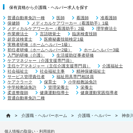
保有資格から介護職・ヘルパー求人を探す
普通自動車免許一種
医師
看護師
准看護師
保健師
メディカルケアワーカー（看護助手）1級
メディカルケアワーカー（看護助手）2級
理学療法士
作業療法士
言語聴覚士
臨床検査技師
超音波検査士
医療秘書技能検定1級
実務者研修（ホームヘルパー1級）
初任者研修（ホームヘルパー2級）
ホームヘルパー3級
入門的研修（介護）
生活援助従事者研修
ケアマネジャー（介護支援専門員）
主任ケアマネジャー（主任介護支援専門員）
介護福祉士
社会福祉士
社会福祉主事
精神保健福祉士
サービス管理責任者
福祉用具専門相談員
ケアクラーク
保育士
小学校教諭免許
中学校教諭免許
管理栄養士
栄養士
柔道整復師
健康運動指導士
健康運動実践指導者
普通自動車免許二種
>
介護職・ヘルパーホーム
>
介護職・ヘルパー
>
神奈
個人情報の取扱い・利用規約