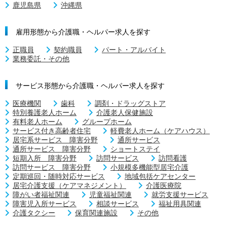
鹿児島県
沖縄県
雇用形態から介護職・ヘルパー求人を探す
正職員
契約職員
パート・アルバイト
業務委託・その他
サービス形態から介護職・ヘルパー求人を探す
医療機関
歯科
調剤・ドラッグストア
特別養護老人ホーム
介護老人保健施設
有料老人ホーム
グループホーム
サービス付き高齢者住宅
軽費老人ホーム（ケアハウス）
居宅系サービス 障害分野
通所サービス
通所サービス 障害分野
ショートステイ
短期入所 障害分野
訪問サービス
訪問看護
訪問サービス 障害分野
小規模多機能型居宅介護
定期巡回・随時対応サービス
地域包括ケアセンター
居宅介護支援（ケアマネジメント）
介護医療院
障がい者福祉関連
児童福祉関連
就労支援サービス
障害児入所サービス
相談サービス
福祉用具関連
介護タクシー
保育関連施設
その他