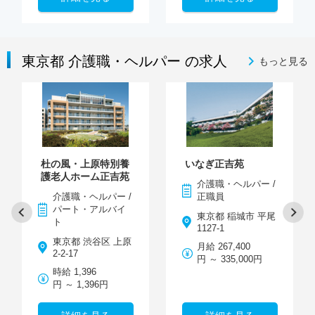
東京都 介護職・ヘルパー の求人
もっと見る
杜の風・上原特別養
いなぎ正吉苑
護老人ホーム正吉苑
介護職・ヘルパー /
介護職・ヘルパー /
正職員
パート・アルバイ
東京都 稲城市 平尾
ト
1127-1
東京都 渋谷区 上原
月給 267,400
2-2-17
円 ～ 335,000円
時給 1,396
円 ～ 1,396円