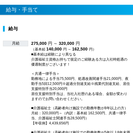
給与・手当て
給与
月給
275,000
円 ～
320,000
円
140,000
162,500
（基本給
円 ～
円）
■基本給は経験により異なる
介護福祉士資格お持ちで規定のご経験ある方は入社時処遇の
優遇制度がございます！
＜共通一律手当＞
勤務地による手当75,500円、処遇改善関連手当21,000円、夜
勤手当5回12,500円※超過分別途支給※残業代別途支給、居住
支援特別手当20,000円
居住支援特別手当は、当社入社歴のある場合、金額が変わり
ますのでお問い合わせください。
■介護福祉士（高齢者向け施設での勤務年数が8年以上の方）
月給：320,000円～（内訳：基本給 162,500円、共通一律手
当、介護福祉士関連手当28,500円）
【年収例】4,439,656円
■介護福祉士（高齢者向け施設での勤務年数が5年以上8年未満