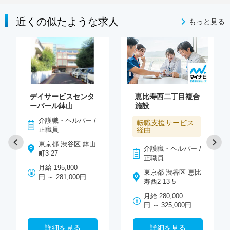
近くの似たような求人
もっと見る
デイサービスセンタ
恵比寿西二丁目複合
ーパール鉢山
施設
介護職・ヘルパー /
転職支援サービス
正職員
経由
東京都 渋谷区 鉢山
介護職・ヘルパー /
町3-27
正職員
月給 195,800
東京都 渋谷区 恵比
円 ～ 281,000円
寿西2-13-5
月給 280,000
円 ～ 325,000円
詳細を見る
詳細を見る