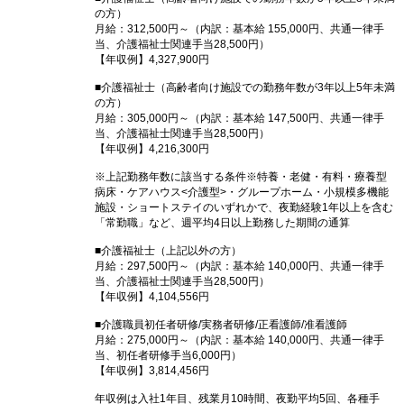
の方）
月給：312,500円～（内訳：基本給 155,000円、共通一律手
当、介護福祉士関連手当28,500円）
【年収例】4,327,900円
■介護福祉士（高齢者向け施設での勤務年数が3年以上5年未満
の方）
月給：305,000円～（内訳：基本給 147,500円、共通一律手
当、介護福祉士関連手当28,500円）
【年収例】4,216,300円
※上記勤務年数に該当する条件※特養・老健・有料・療養型
病床・ケアハウス<介護型>・グループホーム・小規模多機能
施設・ショートステイのいずれかで、夜勤経験1年以上を含む
「常勤職」など、週平均4日以上勤務した期間の通算
■介護福祉士（上記以外の方）
月給：297,500円～（内訳：基本給 140,000円、共通一律手
当、介護福祉士関連手当28,500円）
【年収例】4,104,556円
■介護職員初任者研修/実務者研修/正看護師/准看護師
月給：275,000円～（内訳：基本給 140,000円、共通一律手
当、初任者研修手当6,000円）
【年収例】3,814,456円
年収例は入社1年目、残業月10時間、夜勤平均5回、各種手