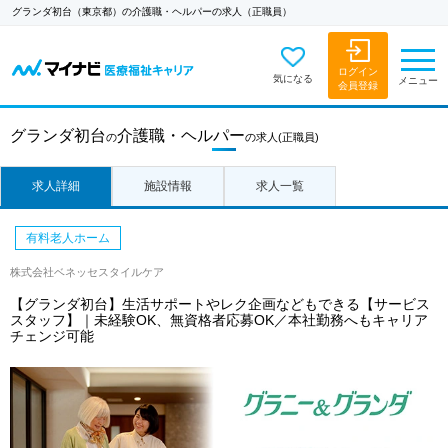
グランダ初台（東京都）の介護職・ヘルパーの求人（正職員）
ログイン
気になる
メニュー
会員登録
グランダ初台
介護職・ヘルパー
の
の求人
(正職員)
求人詳細
施設情報
求人一覧
有料老人ホーム
株式会社ベネッセスタイルケア
【グランダ初台】生活サポートやレク企画などもできる【サービス
スタッフ】｜未経験OK、無資格者応募OK／本社勤務へもキャリア
チェンジ可能