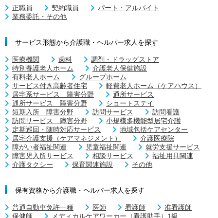
正職員
契約職員
パート・アルバイト
業務委託・その他
サービス形態から介護職・ヘルパー求人を探す
医療機関
歯科
調剤・ドラッグストア
特別養護老人ホーム
介護老人保健施設
有料老人ホーム
グループホーム
サービス付き高齢者住宅
軽費老人ホーム（ケアハウス）
居宅系サービス 障害分野
通所サービス
通所サービス 障害分野
ショートステイ
短期入所 障害分野
訪問サービス
訪問看護
訪問サービス 障害分野
小規模多機能型居宅介護
定期巡回・随時対応サービス
地域包括ケアセンター
居宅介護支援（ケアマネジメント）
介護医療院
障がい者福祉関連
児童福祉関連
就労支援サービス
障害児入所サービス
相談サービス
福祉用具関連
介護タクシー
保育関連施設
その他
保有資格から介護職・ヘルパー求人を探す
普通自動車免許一種
医師
看護師
准看護師
保健師
メディカルケアワーカー（看護助手）1級