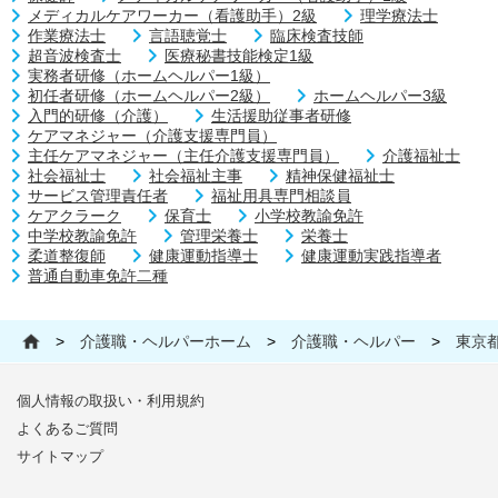
メディカルケアワーカー（看護助手）2級
理学療法士
作業療法士
言語聴覚士
臨床検査技師
超音波検査士
医療秘書技能検定1級
実務者研修（ホームヘルパー1級）
初任者研修（ホームヘルパー2級）
ホームヘルパー3級
入門的研修（介護）
生活援助従事者研修
ケアマネジャー（介護支援専門員）
主任ケアマネジャー（主任介護支援専門員）
介護福祉士
社会福祉士
社会福祉主事
精神保健福祉士
サービス管理責任者
福祉用具専門相談員
ケアクラーク
保育士
小学校教諭免許
中学校教諭免許
管理栄養士
栄養士
柔道整復師
健康運動指導士
健康運動実践指導者
普通自動車免許二種
>
介護職・ヘルパーホーム
>
介護職・ヘルパー
>
東京
個人情報の取扱い・利用規約
よくあるご質問
サイトマップ