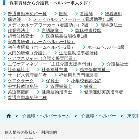
保有資格から介護職・ヘルパー求人を探す
普通自動車免許一種
医師
看護師
准看護師
保健師
メディカルケアワーカー（看護助手）1級
メディカルケアワーカー（看護助手）2級
理学療法士
作業療法士
言語聴覚士
臨床検査技師
超音波検査士
医療秘書技能検定1級
実務者研修（ホームヘルパー1級）
初任者研修（ホームヘルパー2級）
ホームヘルパー3級
入門的研修（介護）
生活援助従事者研修
ケアマネジャー（介護支援専門員）
主任ケアマネジャー（主任介護支援専門員）
介護福祉士
社会福祉士
社会福祉主事
精神保健福祉士
サービス管理責任者
福祉用具専門相談員
ケアクラーク
保育士
小学校教諭免許
中学校教諭免許
管理栄養士
栄養士
柔道整復師
健康運動指導士
健康運動実践指導者
普通自動車免許二種
>
介護職・ヘルパーホーム
>
介護職・ヘルパー
>
東京
個人情報の取扱い・利用規約