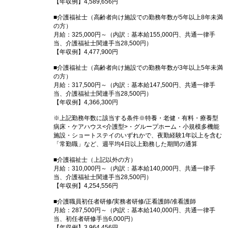
【年収例】4,589,656円
■介護福祉士（高齢者向け施設での勤務年数が5年以上8年未満
の方）
月給：325,000円～（内訳：基本給155,000円、共通一律手
当、介護福祉士関連手当28,500円）
【年収例】4,477,900円
■介護福祉士（高齢者向け施設での勤務年数が3年以上5年未満
の方）
月給：317,500円～（内訳：基本給147,500円、共通一律手
当、介護福祉士関連手当28,500円）
【年収例】4,366,300円
※上記勤務年数に該当する条件※特養・老健・有料・療養型
病床・ケアハウス<介護型>・グループホーム・小規模多機能
施設・ショートステイのいずれかで、夜勤経験1年以上を含む
「常勤職」など、週平均4日以上勤務した期間の通算
■介護福祉士（上記以外の方）
月給：310,000円～（内訳：基本給140,000円、共通一律手
当、介護福祉士関連手当28,500円）
【年収例】4,254,556円
■介護職員初任者研修/実務者研修/正看護師/准看護師
月給：287,500円～（内訳：基本給140,000円、共通一律手
当、初任者研修手当6,000円）
【年収例】3,964,456円