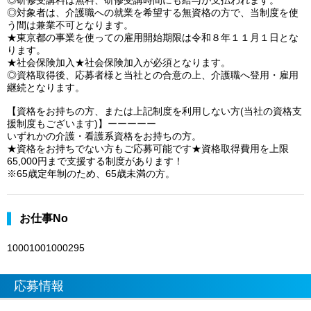
◎研修受講料は無料、研修受講時間にも給与が支払われます。
◎対象者は、介護職への就業を希望する無資格の方で、当制度を使
う間は兼業不可となります。
★東京都の事業を使っての雇用開始期限は令和８年１１月１日とな
ります。
★社会保険加入★社会保険加入が必須となります。
◎資格取得後、応募者様と当社との合意の上、介護職へ登用・雇用
継続となります。
【資格をお持ちの方、または上記制度を利用しない方(当社の資格支
援制度もございます)】ーーーーー
いずれかの介護・看護系資格をお持ちの方。
★資格をお持ちでない方もご応募可能です★資格取得費用を上限
65,000円まで支援する制度があります！
※65歳定年制のため、65歳未満の方。
お仕事No
10001001000295
応募情報