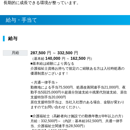
長期的に成長できる環境が整っています。
給与・手当て
給与
月給
287,500
円 ～
332,500
円
140,000
162,500
（基本給
円 ～
円）
■基本給は経験により異なる
介護福祉士資格お持ちで規定のご経験ある方は入社時処遇の
優遇制度がございます！
＜共通一律手当＞
勤務地による手当75,500円、処遇改善関連手当21,000円、夜
勤手当5回25,000円※超過分別途支給※残業代別途支給、居住
支援特別手当20,000円
居住支援特別手当は、当社入社歴のある場合、金額が変わり
ますのでお問い合わせください。
■介護福祉士（高齢者向け施設での勤務年数が8年以上の方）
月給：332,500円～（内訳：基本給162,500円、共通一律手
当、介護福祉士関連手当28,500円）