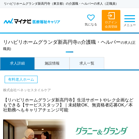
リハビリホームグランダ新高円寺（東京都）の介護職・ヘルパーの求人（正職員）
ログイン
気になる
メニュー
会員登録
リハビリホームグランダ新高円寺
介護職・ヘルパー
の
の求人
(正
職員)
求人詳細
施設情報
求人一覧
有料老人ホーム
株式会社ベネッセスタイルケア
【リハビリホームグランダ新高円寺】生活サポートやレク企画など
もできる【サービススタッフ】｜未経験OK、無資格者応募OK／本
社勤務へもキャリアチェンジ可能