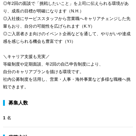
◎年2回の面談で「挑戦したいこと」を上司に伝えられる環境があ
り、成長の目標が明確になります（N.H.）
◎入社後にサービススタッフから営業職へキャリアチェンジした先
輩もおり、自分の可能性を広げられます（K.Y）
◎ご入居者さま向けのイベント企画などを通して、やりがいや達成
感を感じられる機会も豊富です（Y.I）
＼キャリア支援も充実／
等級制度や定期面談、年2回の自己申告制度により、
自分のキャリアプランを描ける環境です。
社内公募制度を活用し、営業・人事・海外事業など多様な職種へ挑
戦できます。
募集人数
1
名