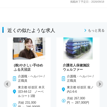
掲載終了予定日：2026/09/18
近くの似たような求人
もっと見る
(株)やさしい手ゆめ
介護老人保健施設
ふる天沼店
ウェルファー
介護職・ヘルパー /
介護職・ヘルパー /
正職員
正職員
東京都 杉並区 本天
東京都 杉並区 堀ノ
沼3-44-12 ノーベ
内1-6-6
ルコート1階
月給 267,000
月給 231,000
円 ～ 287,000円
円 ～ 246,000円