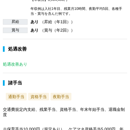
年収例は入社1年目、残業月10時間、夜勤平均5回、各種手
当・賞与を含んだ例です。
昇給
あり
（昇給（年1回））
賞与
あり
（賞与（年2回））
処遇改善
処遇改善あり
諸手当
通勤手当
資格手当
夜勤手当
交通費規定内支給、残業手当、資格手当、年末年始手当、退職金制
度
※保育手当10,000円（規定あり）、ケアマネ資格手当5,000円、年