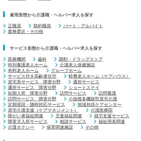
雇用形態から介護職・ヘルパー求人を探す
正職員
契約職員
パート・アルバイト
業務委託・その他
サービス形態から介護職・ヘルパー求人を探す
医療機関
歯科
調剤・ドラッグストア
特別養護老人ホーム
介護老人保健施設
有料老人ホーム
グループホーム
サービス付き高齢者住宅
軽費老人ホーム（ケアハウス）
居宅系サービス 障害分野
通所サービス
通所サービス 障害分野
ショートステイ
短期入所 障害分野
訪問サービス
訪問看護
訪問サービス 障害分野
小規模多機能型居宅介護
定期巡回・随時対応サービス
地域包括ケアセンター
居宅介護支援（ケアマネジメント）
介護医療院
障がい者福祉関連
児童福祉関連
就労支援サービス
障害児入所サービス
相談サービス
福祉用具関連
介護タクシー
保育関連施設
その他