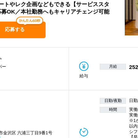
ートやレク企画などもできる【サービススタ
応募OK／本社勤務へもキャリアチェンジ可能
応募する
ム
月給
252
パー
給与
日勤
日勤/夜勤
実働
時間
実働
※1
以内
シフ
市金沢区 六浦三丁目9番1号
【早