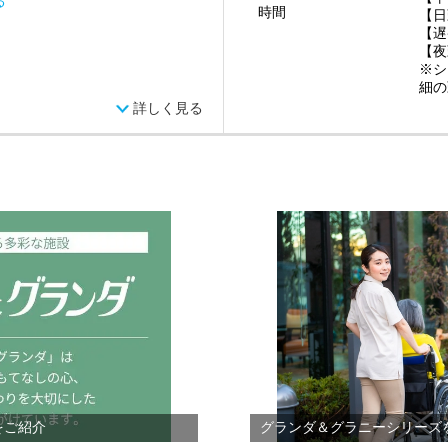
る
時間
【日
【遅
【夜
※シ
細の
詳しく見る
をご紹介
グランダ＆グラニーシリーズ