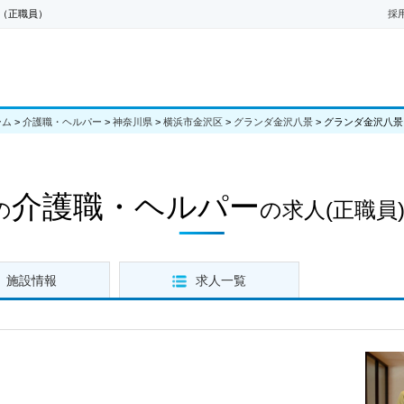
（正職員）
採
ーム
>
介護職・ヘルパー
>
神奈川県
>
横浜市金沢区
>
グランダ金沢八景
>
グランダ金沢八景
介護職・ヘルパー
の
の求人
(正職員
施設情報
求人一覧