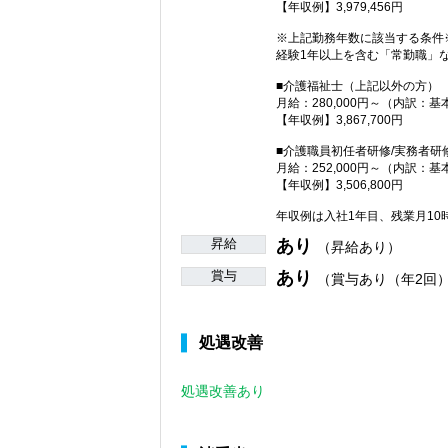
【年収例】3,979,456円
※上記勤務年数に該当する条件
経験1年以上を含む「常勤職」
■介護福祉士（上記以外の方）
月給：280,000円～（内訳：基
【年収例】3,867,700円
■介護職員初任者研修/実務者研
月給：252,000円～（内訳：基
【年収例】3,506,800円
年収例は入社1年目、残業月1
昇給
あり
（昇給あり）
賞与
あり
（賞与あり（年2回
処遇改善
処遇改善あり