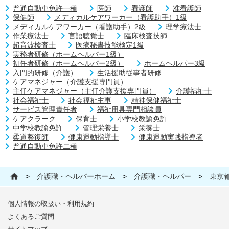
普通自動車免許一種
医師
看護師
准看護師
保健師
メディカルケアワーカー（看護助手）1級
メディカルケアワーカー（看護助手）2級
理学療法士
作業療法士
言語聴覚士
臨床検査技師
超音波検査士
医療秘書技能検定1級
実務者研修（ホームヘルパー1級）
初任者研修（ホームヘルパー2級）
ホームヘルパー3級
入門的研修（介護）
生活援助従事者研修
ケアマネジャー（介護支援専門員）
主任ケアマネジャー（主任介護支援専門員）
介護福祉士
社会福祉士
社会福祉主事
精神保健福祉士
サービス管理責任者
福祉用具専門相談員
ケアクラーク
保育士
小学校教諭免許
中学校教諭免許
管理栄養士
栄養士
柔道整復師
健康運動指導士
健康運動実践指導者
普通自動車免許二種
>
介護職・ヘルパーホーム
>
介護職・ヘルパー
>
東京
個人情報の取扱い・利用規約
よくあるご質問