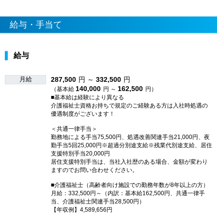
給与・手当て
給与
月給
287,500
円 ～
332,500
円
140,000
162,500
（基本給
円 ～
円）
■基本給は経験により異なる
介護福祉士資格お持ちで規定のご経験ある方は入社時処遇の
優遇制度がございます！
＜共通一律手当＞
勤務地による手当75,500円、処遇改善関連手当21,000円、夜
勤手当5回25,000円※超過分別途支給※残業代別途支給、居住
支援特別手当20,000円
居住支援特別手当は、当社入社歴のある場合、金額が変わり
ますのでお問い合わせください。
■介護福祉士（高齢者向け施設での勤務年数が8年以上の方）
月給：332,500円～（内訳：基本給162,500円、共通一律手
当、介護福祉士関連手当28,500円）
【年収例】4,589,656円