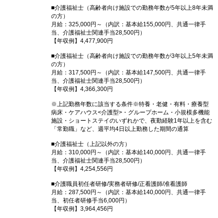
■介護福祉士（高齢者向け施設での勤務年数が5年以上8年未満
の方）
月給：325,000円～（内訳：基本給155,000円、共通一律手
当、介護福祉士関連手当28,500円）
【年収例】4,477,900円
■介護福祉士（高齢者向け施設での勤務年数が3年以上5年未満
の方）
月給：317,500円～（内訳：基本給147,500円、共通一律手
当、介護福祉士関連手当28,500円）
【年収例】4,366,300円
※上記勤務年数に該当する条件※特養・老健・有料・療養型
病床・ケアハウス<介護型>・グループホーム・小規模多機能
施設・ショートステイのいずれかで、夜勤経験1年以上を含む
「常勤職」など、週平均4日以上勤務した期間の通算
■介護福祉士（上記以外の方）
月給：310,000円～（内訳：基本給140,000円、共通一律手
当、介護福祉士関連手当28,500円）
【年収例】4,254,556円
■介護職員初任者研修/実務者研修/正看護師/准看護師
月給：287,500円～（内訳：基本給140,000円、共通一律手
当、初任者研修手当6,000円）
【年収例】3,964,456円