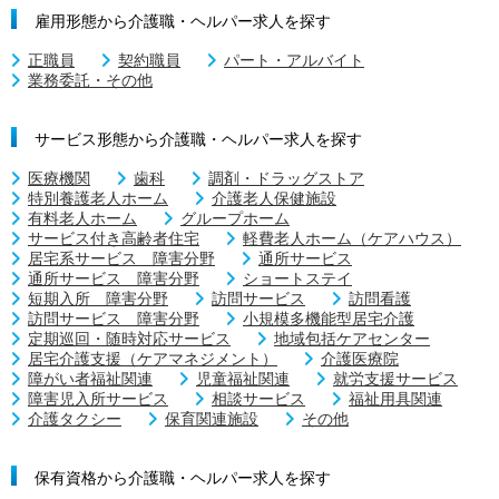
雇用形態から介護職・ヘルパー求人を探す
正職員
契約職員
パート・アルバイト
業務委託・その他
サービス形態から介護職・ヘルパー求人を探す
医療機関
歯科
調剤・ドラッグストア
特別養護老人ホーム
介護老人保健施設
有料老人ホーム
グループホーム
サービス付き高齢者住宅
軽費老人ホーム（ケアハウス）
居宅系サービス 障害分野
通所サービス
通所サービス 障害分野
ショートステイ
短期入所 障害分野
訪問サービス
訪問看護
訪問サービス 障害分野
小規模多機能型居宅介護
定期巡回・随時対応サービス
地域包括ケアセンター
居宅介護支援（ケアマネジメント）
介護医療院
障がい者福祉関連
児童福祉関連
就労支援サービス
障害児入所サービス
相談サービス
福祉用具関連
介護タクシー
保育関連施設
その他
保有資格から介護職・ヘルパー求人を探す