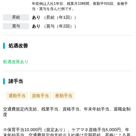
年収例は入社1年目、残業月10時間、夜勤平均5回、各種手
当・賞与を含んだ例です。
昇給
あり
（昇給（年1回））
賞与
あり
（賞与（年2回））
処遇改善
処遇改善あり
諸手当
通勤手当
資格手当
夜勤手当
交通費規定内支給、残業手当、資格手当、年末年始手当、退職金制
度
※保育手当10,000円（規定あり）、ケアマネ資格手当5,000円、年
末年始手当、交通費規定内支給※入社後は定期昇給、昇格による基