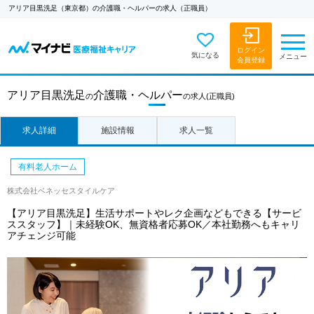
アリア目黒洗足（東京都）の介護職・ヘルパーの求人（正職員）
ログイン
気になる
メニュー
会員登録
アリア目黒洗足
介護職・ヘルパー
の
の求人
(正職員)
求人詳細
施設情報
求人一覧
有料老人ホーム
株式会社ベネッセスタイルケア
【アリア目黒洗足】生活サポートやレク企画などもできる【サービ
ススタッフ】｜未経験OK、無資格者応募OK／本社勤務へもキャリ
アチェンジ可能