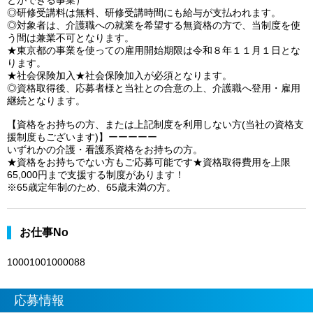
とができる事業）
◎研修受講料は無料、研修受講時間にも給与が支払われます。
◎対象者は、介護職への就業を希望する無資格の方で、当制度を使
う間は兼業不可となります。
★東京都の事業を使っての雇用開始期限は令和８年１１月１日とな
ります。
★社会保険加入★社会保険加入が必須となります。
◎資格取得後、応募者様と当社との合意の上、介護職へ登用・雇用
継続となります。
【資格をお持ちの方、または上記制度を利用しない方(当社の資格支
援制度もございます)】ーーーーー
いずれかの介護・看護系資格をお持ちの方。
★資格をお持ちでない方もご応募可能です★資格取得費用を上限
65,000円まで支援する制度があります！
※65歳定年制のため、65歳未満の方。
お仕事No
10001001000088
応募情報