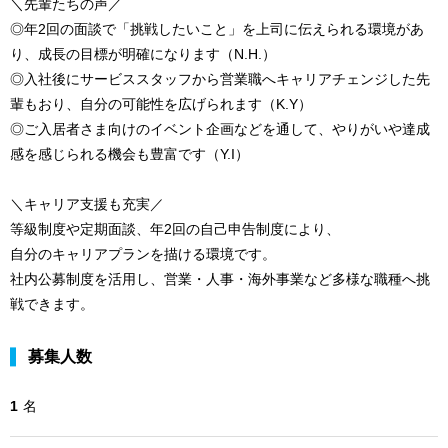
＼先輩たちの声／
◎年2回の面談で「挑戦したいこと」を上司に伝えられる環境があ
り、成長の目標が明確になります（N.H.）
◎入社後にサービススタッフから営業職へキャリアチェンジした先
輩もおり、自分の可能性を広げられます（K.Y）
◎ご入居者さま向けのイベント企画などを通して、やりがいや達成
感を感じられる機会も豊富です（Y.I）
＼キャリア支援も充実／
等級制度や定期面談、年2回の自己申告制度により、
自分のキャリアプランを描ける環境です。
社内公募制度を活用し、営業・人事・海外事業など多様な職種へ挑
戦できます。
募集人数
1
名