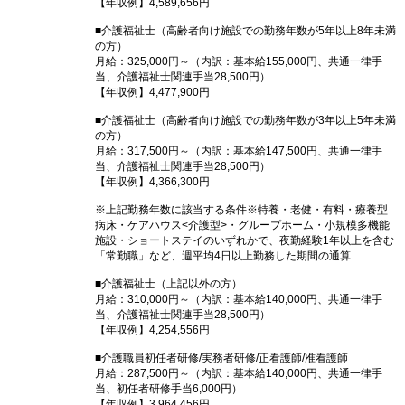
【年収例】4,589,656円
■介護福祉士（高齢者向け施設での勤務年数が5年以上8年未満
の方）
月給：325,000円～（内訳：基本給155,000円、共通一律手
当、介護福祉士関連手当28,500円）
【年収例】4,477,900円
■介護福祉士（高齢者向け施設での勤務年数が3年以上5年未満
の方）
月給：317,500円～（内訳：基本給147,500円、共通一律手
当、介護福祉士関連手当28,500円）
【年収例】4,366,300円
※上記勤務年数に該当する条件※特養・老健・有料・療養型
病床・ケアハウス<介護型>・グループホーム・小規模多機能
施設・ショートステイのいずれかで、夜勤経験1年以上を含む
「常勤職」など、週平均4日以上勤務した期間の通算
■介護福祉士（上記以外の方）
月給：310,000円～（内訳：基本給140,000円、共通一律手
当、介護福祉士関連手当28,500円）
【年収例】4,254,556円
■介護職員初任者研修/実務者研修/正看護師/准看護師
月給：287,500円～（内訳：基本給140,000円、共通一律手
当、初任者研修手当6,000円）
【年収例】3,964,456円