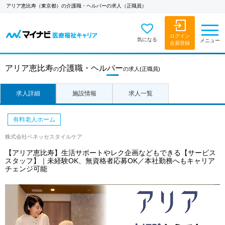
アリア恵比寿（東京都）の介護職・ヘルパーの求人（正職員）
ログイン
気になる
メニュー
会員登録
アリア恵比寿
介護職・ヘルパー
の
の求人
(正職員)
求人詳細
施設情報
求人一覧
有料老人ホーム
株式会社ベネッセスタイルケア
【アリア恵比寿】生活サポートやレク企画などもできる【サービス
スタッフ】｜未経験OK、無資格者応募OK／本社勤務へもキャリア
チェンジ可能