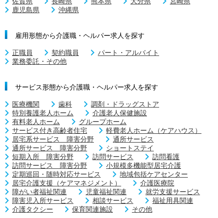
佐賀県
長崎県
熊本県
大分県
宮崎県
鹿児島県
沖縄県
雇用形態から介護職・ヘルパー求人を探す
正職員
契約職員
パート・アルバイト
業務委託・その他
サービス形態から介護職・ヘルパー求人を探す
医療機関
歯科
調剤・ドラッグストア
特別養護老人ホーム
介護老人保健施設
有料老人ホーム
グループホーム
サービス付き高齢者住宅
軽費老人ホーム（ケアハウス）
居宅系サービス 障害分野
通所サービス
通所サービス 障害分野
ショートステイ
短期入所 障害分野
訪問サービス
訪問看護
訪問サービス 障害分野
小規模多機能型居宅介護
定期巡回・随時対応サービス
地域包括ケアセンター
居宅介護支援（ケアマネジメント）
介護医療院
障がい者福祉関連
児童福祉関連
就労支援サービス
障害児入所サービス
相談サービス
福祉用具関連
介護タクシー
保育関連施設
その他