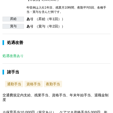
年収例は入社1年目、残業月10時間、夜勤平均5回、各種手
当・賞与を含んだ例です。
昇給
あり
（昇給（年1回））
賞与
あり
（賞与（年2回））
処遇改善
処遇改善あり
諸手当
通勤手当
資格手当
夜勤手当
交通費規定内支給、残業手当、資格手当、年末年始手当、退職金制
度
※保育手当10,000円（規定あり）、ケアマネ資格手当5,000円、年