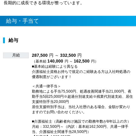
長期的に成長できる環境が整っています。
給与・手当て
給与
月給
287,500
円 ～
332,500
円
140,000
162,500
（基本給
円 ～
円）
■基本給は経験により異なる
介護福祉士資格お持ちで規定のご経験ある方は入社時処遇の
優遇制度がございます！
＜共通一律手当＞
勤務地による手当75,500円、処遇改善関連手当21,000円、夜
勤手当5回25,000円※超過分別途支給※残業代別途支給、居住
支援特別手当20,000円
居住支援特別手当は、当社入社歴のある場合、金額が変わり
ますのでお問い合わせください。
■介護福祉士（高齢者向け施設での勤務年数が8年以上の方）
月給：332,500円～（内訳：基本給162,500円、共通一律手
当、介護福祉士関連手当28,500円）