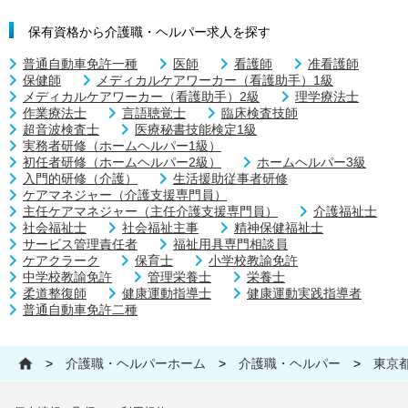
保有資格から介護職・ヘルパー求人を探す
普通自動車免許一種
医師
看護師
准看護師
保健師
メディカルケアワーカー（看護助手）1級
メディカルケアワーカー（看護助手）2級
理学療法士
作業療法士
言語聴覚士
臨床検査技師
超音波検査士
医療秘書技能検定1級
実務者研修（ホームヘルパー1級）
初任者研修（ホームヘルパー2級）
ホームヘルパー3級
入門的研修（介護）
生活援助従事者研修
ケアマネジャー（介護支援専門員）
主任ケアマネジャー（主任介護支援専門員）
介護福祉士
社会福祉士
社会福祉主事
精神保健福祉士
サービス管理責任者
福祉用具専門相談員
ケアクラーク
保育士
小学校教諭免許
中学校教諭免許
管理栄養士
栄養士
柔道整復師
健康運動指導士
健康運動実践指導者
普通自動車免許二種
>
介護職・ヘルパーホーム
>
介護職・ヘルパー
>
東京