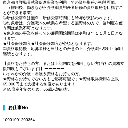
東京都介護職員就業促進事業を利用しての資格取得が相談可能。
（採用後、働きながら介護職員初任者研修の資格取得を目指すこ
とができる事業）
◎研修受講料は無料、研修受講時間にも給与が支払われます。
◎対象者は、介護職への就業を希望する無資格の方で、当制度を使
う間は兼業不可となります。
★東京都の事業を使っての雇用開始期限は令和８年１１月１日とな
ります。
★社会保険加入★社会保険加入が必須となります。
◎資格取得後、応募者様と当社との合意の上、介護職へ登用・雇用
継続となります。
【資格をお持ちの方、または上記制度を利用しない方(当社の資格支
援制度もございます)】ーーーーー
いずれかの介護・看護系資格をお持ちの方。
★資格をお持ちでない方もご応募可能です★資格取得費用を上限
65,000円まで支援する制度があります！
※65歳定年制のため、65歳未満の方。
お仕事No
10001001200364