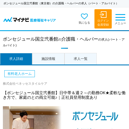
ボンセジュール国立弐番館（東京都）の介護職・ヘルパーの求人（パート・アルバイト）
ログイン
気になる
メニュー
会員登録
ボンセジュール国立弐番館
介護職・ヘルパー
の
の求人
(パート・ア
ルバイト)
求人詳細
施設情報
求人一覧
有料老人ホーム
株式会社ベネッセスタイルケア
【ボンセジュール国立弐番館】日中帯＆週２～の勤務OK★柔軟な働
き方で、家庭のとの両立可能♪｜正社員登用制度あり