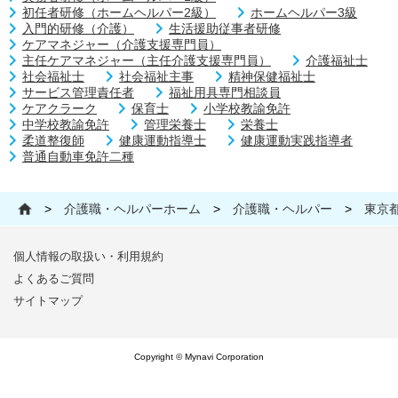
初任者研修（ホームヘルパー2級）
ホームヘルパー3級
入門的研修（介護）
生活援助従事者研修
ケアマネジャー（介護支援専門員）
主任ケアマネジャー（主任介護支援専門員）
介護福祉士
社会福祉士
社会福祉主事
精神保健福祉士
サービス管理責任者
福祉用具専門相談員
ケアクラーク
保育士
小学校教諭免許
中学校教諭免許
管理栄養士
栄養士
柔道整復師
健康運動指導士
健康運動実践指導者
普通自動車免許二種
>
介護職・ヘルパーホーム
>
介護職・ヘルパー
>
東京
個人情報の取扱い・利用規約
よくあるご質問
サイトマップ
Copyright © Mynavi Corporation