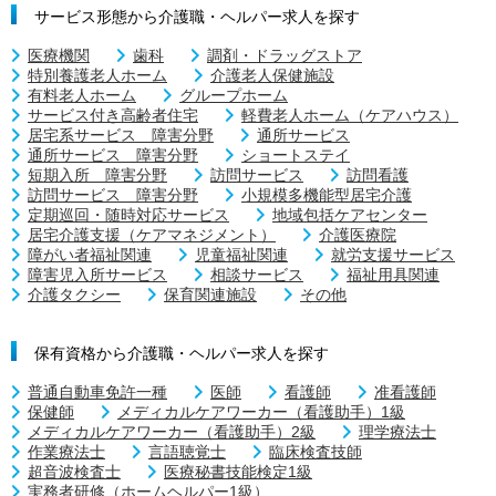
サービス形態から介護職・ヘルパー求人を探す
医療機関
歯科
調剤・ドラッグストア
特別養護老人ホーム
介護老人保健施設
有料老人ホーム
グループホーム
サービス付き高齢者住宅
軽費老人ホーム（ケアハウス）
居宅系サービス 障害分野
通所サービス
通所サービス 障害分野
ショートステイ
短期入所 障害分野
訪問サービス
訪問看護
訪問サービス 障害分野
小規模多機能型居宅介護
定期巡回・随時対応サービス
地域包括ケアセンター
居宅介護支援（ケアマネジメント）
介護医療院
障がい者福祉関連
児童福祉関連
就労支援サービス
障害児入所サービス
相談サービス
福祉用具関連
介護タクシー
保育関連施設
その他
保有資格から介護職・ヘルパー求人を探す
普通自動車免許一種
医師
看護師
准看護師
保健師
メディカルケアワーカー（看護助手）1級
メディカルケアワーカー（看護助手）2級
理学療法士
作業療法士
言語聴覚士
臨床検査技師
超音波検査士
医療秘書技能検定1級
実務者研修（ホームヘルパー1級）