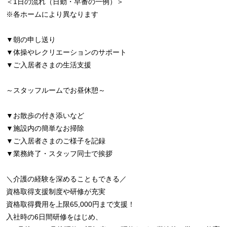
＜1日の流れ（日勤・早番の一例）＞
※各ホームにより異なります
▼朝の申し送り
▼体操やレクリエーションのサポート
▼ご入居者さまの生活支援
～スタッフルームでお昼休憩～
▼お散歩の付き添いなど
▼施設内の簡単なお掃除
▼ご入居者さまのご様子を記録
▼業務終了・スタッフ同士で挨拶
＼介護の経験を深めることもできる／
資格取得支援制度や研修が充実
資格取得費用を上限65,000円まで支援！
入社時の6日間研修をはじめ、