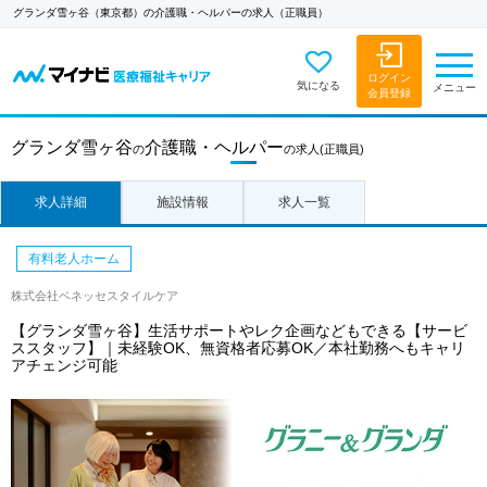
グランダ雪ヶ谷（東京都）の介護職・ヘルパーの求人（正職員）
ログイン
気になる
メニュー
会員登録
グランダ雪ヶ谷
介護職・ヘルパー
の
の求人
(正職員)
求人詳細
施設情報
求人一覧
有料老人ホーム
株式会社ベネッセスタイルケア
【グランダ雪ヶ谷】生活サポートやレク企画などもできる【サービ
ススタッフ】｜未経験OK、無資格者応募OK／本社勤務へもキャリ
アチェンジ可能