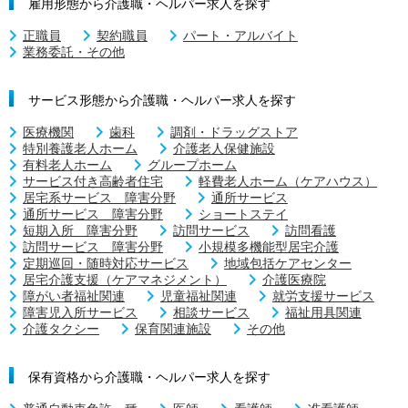
雇用形態から介護職・ヘルパー求人を探す
正職員
契約職員
パート・アルバイト
業務委託・その他
サービス形態から介護職・ヘルパー求人を探す
医療機関
歯科
調剤・ドラッグストア
特別養護老人ホーム
介護老人保健施設
有料老人ホーム
グループホーム
サービス付き高齢者住宅
軽費老人ホーム（ケアハウス）
居宅系サービス 障害分野
通所サービス
通所サービス 障害分野
ショートステイ
短期入所 障害分野
訪問サービス
訪問看護
訪問サービス 障害分野
小規模多機能型居宅介護
定期巡回・随時対応サービス
地域包括ケアセンター
居宅介護支援（ケアマネジメント）
介護医療院
障がい者福祉関連
児童福祉関連
就労支援サービス
障害児入所サービス
相談サービス
福祉用具関連
介護タクシー
保育関連施設
その他
保有資格から介護職・ヘルパー求人を探す