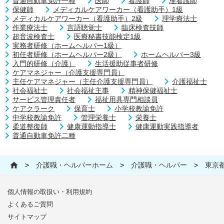
普通自動車免許一種
医師
看護師
准看護師
保健師
メディカルケアワーカー（看護助手）1級
メディカルケアワーカー（看護助手）2級
理学療法士
作業療法士
言語聴覚士
臨床検査技師
超音波検査士
医療秘書技能検定1級
実務者研修（ホームヘルパー1級）
初任者研修（ホームヘルパー2級）
ホームヘルパー3級
入門的研修（介護）
生活援助従事者研修
ケアマネジャー（介護支援専門員）
主任ケアマネジャー（主任介護支援専門員）
介護福祉士
社会福祉士
社会福祉主事
精神保健福祉士
サービス管理責任者
福祉用具専門相談員
ケアクラーク
保育士
小学校教諭免許
中学校教諭免許
管理栄養士
栄養士
柔道整復師
健康運動指導士
健康運動実践指導者
普通自動車免許二種
>
介護職・ヘルパーホーム
>
介護職・ヘルパー
>
東京
個人情報の取扱い・利用規約
よくあるご質問
サイトマップ