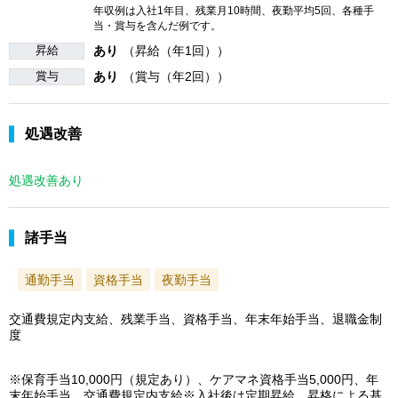
年収例は入社1年目、残業月10時間、夜勤平均5回、各種手
当・賞与を含んだ例です。
昇給
あり
（昇給（年1回））
賞与
あり
（賞与（年2回））
処遇改善
処遇改善あり
諸手当
通勤手当
資格手当
夜勤手当
交通費規定内支給、残業手当、資格手当、年末年始手当、退職金制
度
※保育手当10,000円（規定あり）、ケアマネ資格手当5,000円、年
末年始手当、交通費規定内支給※入社後は定期昇給、昇格による基