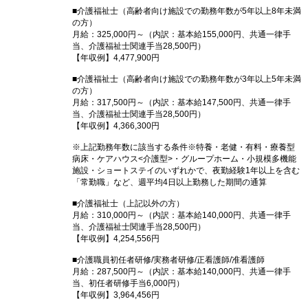
■介護福祉士（高齢者向け施設での勤務年数が5年以上8年未満
の方）
月給：325,000円～（内訳：基本給155,000円、共通一律手
当、介護福祉士関連手当28,500円）
【年収例】4,477,900円
■介護福祉士（高齢者向け施設での勤務年数が3年以上5年未満
の方）
月給：317,500円～（内訳：基本給147,500円、共通一律手
当、介護福祉士関連手当28,500円）
【年収例】4,366,300円
※上記勤務年数に該当する条件※特養・老健・有料・療養型
病床・ケアハウス<介護型>・グループホーム・小規模多機能
施設・ショートステイのいずれかで、夜勤経験1年以上を含む
「常勤職」など、週平均4日以上勤務した期間の通算
■介護福祉士（上記以外の方）
月給：310,000円～（内訳：基本給140,000円、共通一律手
当、介護福祉士関連手当28,500円）
【年収例】4,254,556円
■介護職員初任者研修/実務者研修/正看護師/准看護師
月給：287,500円～（内訳：基本給140,000円、共通一律手
当、初任者研修手当6,000円）
【年収例】3,964,456円