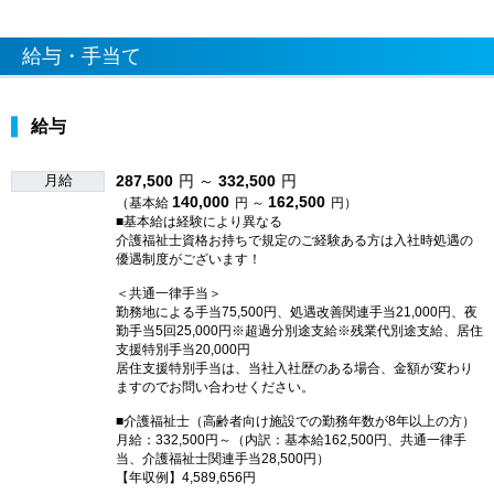
給与・手当て
給与
月給
287,500
円 ～
332,500
円
140,000
162,500
（基本給
円 ～
円）
■基本給は経験により異なる
介護福祉士資格お持ちで規定のご経験ある方は入社時処遇の
優遇制度がございます！
＜共通一律手当＞
勤務地による手当75,500円、処遇改善関連手当21,000円、夜
勤手当5回25,000円※超過分別途支給※残業代別途支給、居住
支援特別手当20,000円
居住支援特別手当は、当社入社歴のある場合、金額が変わり
ますのでお問い合わせください。
■介護福祉士（高齢者向け施設での勤務年数が8年以上の方）
月給：332,500円～（内訳：基本給162,500円、共通一律手
当、介護福祉士関連手当28,500円）
【年収例】4,589,656円