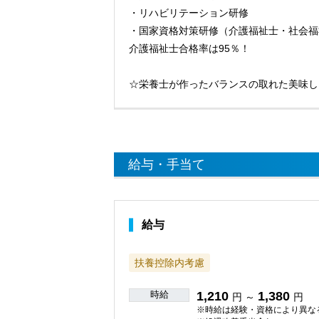
・リハビリテーション研修
・国家資格対策研修（介護福祉士・社会福
介護福祉士合格率は95％！
☆栄養士が作ったバランスの取れた美味し
給与・手当て
給与
扶養控除内考慮
時給
1,210
1,380
円 ～
円
※時給は経験・資格により異な