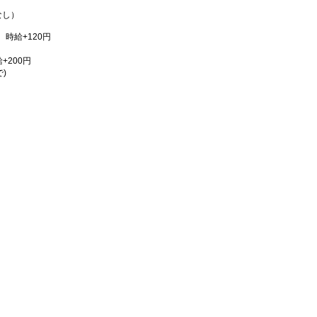
なし）
時給+120円
給+200円
)