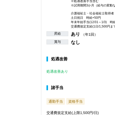
※処遇改善手当含む
※試用期間3か月（給与の変動
介護福祉士・社会福祉士取得者 
土日祝日 時給+50円
年末年始手当(12/31～1/3) 時
交通費規定支給(1日/1,500円まで
昇給
あり
（年1回）
賞与
なし
処遇改善
処遇改善あり
諸手当
通勤手当
資格手当
交通費規定支給(上限1,500円/日)