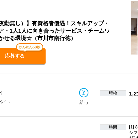
夜勤無し）】有資格者優遇！スキルアップ・
ア・1人1人に向き合ったサービス・チームワ
かせる環境☆（市川市南行徳）
応募する
時給
1,2
パー
バイト
給与
[1]
時間
シフ