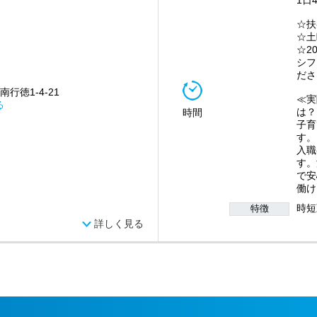
1日
☆扶
☆土
☆2
シフ
ださ
南行徳1-4-21
≪実
る
は？
時間
子育
す。
入職
す。
で安
働け
時短
特徴
詳しく見る