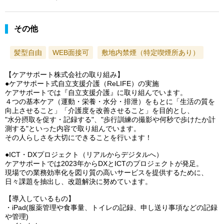
その他
髪型自由
WEB面接可
敷地内禁煙（特定喫煙所あり）
【ケアサポート株式会社の取り組み】
●ケアサポート式自立支援介護（ReLIFE）の実施
ケアサポートでは『自立支援介護』に取り組んでいます。
４つの基本ケア（運動・栄養・水分・排泄）をもとに「生活の質を
向上させること」「介護度を改善させること」を目的とし、
"水分摂取を促す・記録する"、"歩行訓練の撮影や何秒で歩けたか計
測する"といった内容で取り組んでいます。
その人らしさを大切にできることを行います！
●ICT・DXプロジェクト（リアルからデジタルへ）
ケアサポートでは2023年からDXとICTのプロジェクトが発足。
現場での業務効率化を図り質の高いサービスを提供するために、
日々課題を抽出し、改題解決に努めています。
【導入しているもの】
・iPad(服薬管理や食事量、トイレの記録、申し送り事項などの記録
や管理)