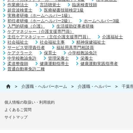
作業療法士
言語聴覚士
臨床検査技師
超音波検査士
医療秘書技能検定1級
実務者研修（ホームヘルパー1級）
初任者研修（ホームヘルパー2級）
ホームヘルパー3級
入門的研修（介護）
生活援助従事者研修
ケアマネジャー（介護支援専門員）
主任ケアマネジャー（主任介護支援専門員）
介護福祉士
社会福祉士
社会福祉主事
精神保健福祉士
サービス管理責任者
福祉用具専門相談員
ケアクラーク
保育士
小学校教諭免許
中学校教諭免許
管理栄養士
栄養士
柔道整復師
健康運動指導士
健康運動実践指導者
普通自動車免許二種
>
介護職・ヘルパーホーム
>
介護職・ヘルパー
>
千葉
個人情報の取扱い・利用規約
よくあるご質問
サイトマップ