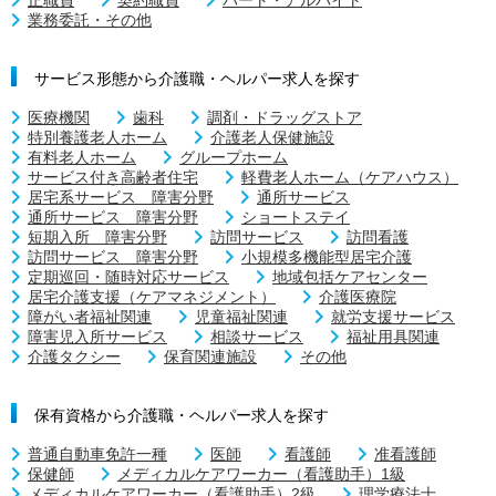
業務委託・その他
サービス形態から介護職・ヘルパー求人を探す
医療機関
歯科
調剤・ドラッグストア
特別養護老人ホーム
介護老人保健施設
有料老人ホーム
グループホーム
サービス付き高齢者住宅
軽費老人ホーム（ケアハウス）
居宅系サービス 障害分野
通所サービス
通所サービス 障害分野
ショートステイ
短期入所 障害分野
訪問サービス
訪問看護
訪問サービス 障害分野
小規模多機能型居宅介護
定期巡回・随時対応サービス
地域包括ケアセンター
居宅介護支援（ケアマネジメント）
介護医療院
障がい者福祉関連
児童福祉関連
就労支援サービス
障害児入所サービス
相談サービス
福祉用具関連
介護タクシー
保育関連施設
その他
保有資格から介護職・ヘルパー求人を探す
普通自動車免許一種
医師
看護師
准看護師
保健師
メディカルケアワーカー（看護助手）1級
メディカルケアワーカー（看護助手）2級
理学療法士