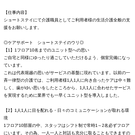
【仕事内容】
ショートステイにて介護職員としてご利用者様の生活介護全般の支
援をお願いします。
◎ケアサポート ショートステイのウリ◎
【1】1フロア10名までのユニット型への思い
ご自宅と同様にゆったり過ごしていただけるよう、個室完備になっ
ています。
これは代表堀越の思いがサービスの基盤に現れています。以前の一
斉一律型の介護では、ご利用者様1人1人に向き合ったケアは中々難
しく、歯がゆい思いをしたところから、1人1人に合わせたサービス
を実現するために業界でも一早くユニット型を導入しました。
【2】1人1人に目を配れる・日々のコミュニケーションが取れる環
境
1フロア10部屋の中、スタッフはシフト制で常時1～2名必ずフロア
にいます。その為、一人一人と対話も充分に取ることもできますの