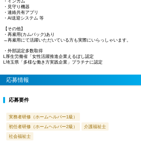
・インカム
・見守り機器
・連絡共有アプリ
・AI送迎システム 等
【その他】
・再雇用(カムバック)あり
→再雇用にて活躍いただいている方も実際にいらっしゃいます。
・外部認定多数取得
L厚生労働省「女性活躍推進企業えるぼし認定
L埼玉県「多様な働き方実践企業」プラチナに認定
応募情報
応募要件
実務者研修（ホームヘルパー1級）
初任者研修（ホームヘルパー2級）
介護福祉士
社会福祉士