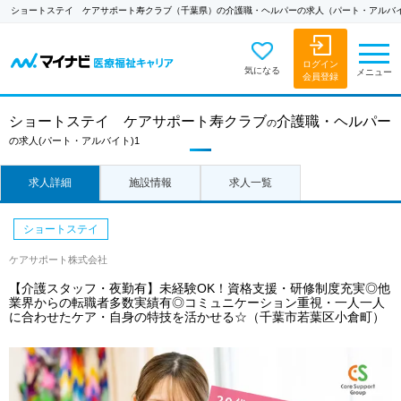
ショートステイ ケアサポート寿クラブ（千葉県）の介護職・ヘルパーの求人（パート・アルバ
ログイン
気になる
メニュー
会員登録
ショートステイ ケアサポート寿クラブ
介護職・ヘルパー
の
の求人
(パート・アルバイト)1
求人詳細
施設情報
求人一覧
ショートステイ
ケアサポート株式会社
【介護スタッフ・夜勤有】未経験OK！資格支援・研修制度充実◎他
業界からの転職者多数実績有◎コミュニケーション重視・一人一人
に合わせたケア・自身の特技を活かせる☆（千葉市若葉区小倉町）