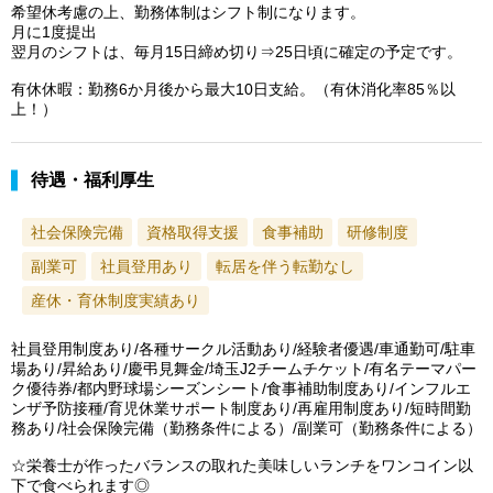
希望休考慮の上、勤務体制はシフト制になります。
月に1度提出
翌月のシフトは、毎月15日締め切り⇒25日頃に確定の予定です。
有休休暇：勤務6か月後から最大10日支給。（有休消化率85％以
上！）
待遇・福利厚生
社会保険完備
資格取得支援
食事補助
研修制度
副業可
社員登用あり
転居を伴う転勤なし
産休・育休制度実績あり
社員登用制度あり/各種サークル活動あり/経験者優遇/車通勤可/駐車
場あり/昇給あり/慶弔見舞金/埼玉J2チームチケット/有名テーマパー
ク優待券/都内野球場シーズンシート/食事補助制度あり/インフルエ
ンザ予防接種/育児休業サポート制度あり/再雇用制度あり/短時間勤
務あり/社会保険完備（勤務条件による）/副業可（勤務条件による）
☆栄養士が作ったバランスの取れた美味しいランチをワンコイン以
下で食べられます◎