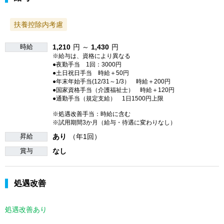
扶養控除内考慮
時給
1,210
円 ～
1,430
円
※給与は、資格により異なる
●夜勤手当 1回：3000円
●土日祝日手当 時給＋50円
●年末年始手当(12/31～1/3） 時給＋200円
●国家資格手当（介護福祉士） 時給＋120円
●通勤手当（規定支給） 1日1500円上限
※処遇改善手当：時給に含む
※試用期間3か月（給与・待遇に変わりなし）
昇給
あり
（年1回）
賞与
なし
処遇改善
処遇改善あり