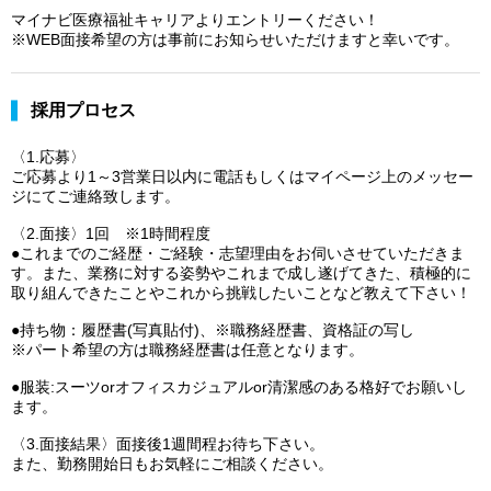
マイナビ医療福祉キャリアよりエントリーください！
※WEB面接希望の方は事前にお知らせいただけますと幸いです。
採用プロセス
〈1.応募〉
ご応募より1～3営業日以内に電話もしくはマイページ上のメッセー
ジにてご連絡致します。
〈2.面接〉1回 ※1時間程度
●これまでのご経歴・ご経験・志望理由をお伺いさせていただきま
す。また、業務に対する姿勢やこれまで成し遂げてきた、積極的に
取り組んできたことやこれから挑戦したいことなど教えて下さい！
●持ち物：履歴書(写真貼付)、※職務経歴書、資格証の写し
※パート希望の方は職務経歴書は任意となります。
●服装:スーツorオフィスカジュアルor清潔感のある格好でお願いし
ます。
〈3.面接結果〉面接後1週間程お待ち下さい。
また、勤務開始日もお気軽にご相談ください。